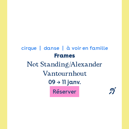
cirque
danse
à voir en famille
Frames
Not Standing/Alexander
Vantournhout
09
→
11 janv.
Réserver