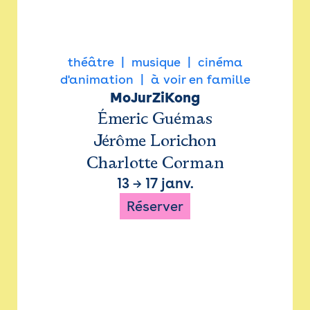
théâtre
musique
cinéma
d'animation
à voir en famille
MoJurZiKong
Émeric Guémas
Jérôme Lorichon
Charlotte Corman
13
→
17 janv.
Réserver