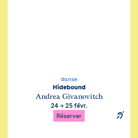
danse
Hidebound
Andrea Givanovitch
24
→
25 févr.
Réserver