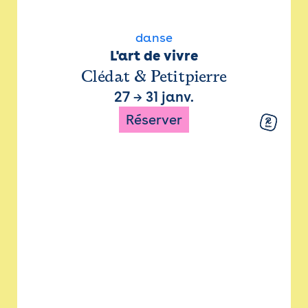
danse
L'art de vivre
Clédat & Petitpierre
27
→
31 janv.
Réserver