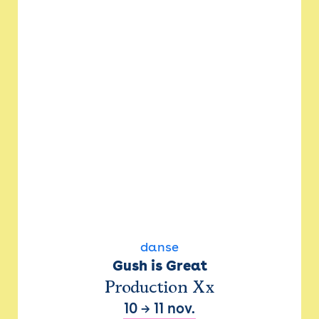
danse
Gush is Great
Production Xx
10
→
11 nov.