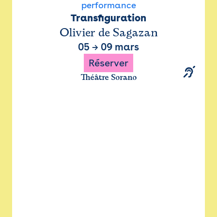
performance
Transfiguration
Olivier de Sagazan
05
→
09 mars
Réserver
Théâtre Sorano