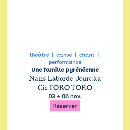
théâtre
danse
chant
performance
Une famille pyrénéenne
Nans Laborde-Jourdàa
Cie TORO TORO
03
→
06 nov.
Réserver