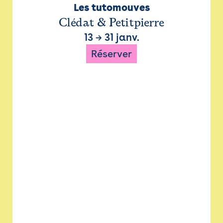
Les tutomouves
Clédat & Petitpierre
13
→
31 janv.
Réserver