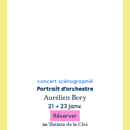
concert scénographié
Portrait d'orchestre
Aurélien Bory
21
→
23 janv.
Réserver
au Théâtre de la Cité