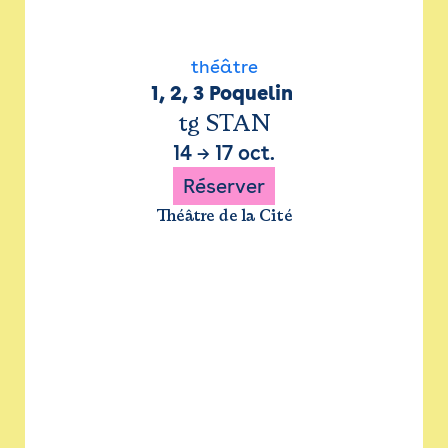
théâtre
1, 2, 3 Poquelin 
tg STAN
14
→
17 oct.
Réserver
Théâtre de la Cité