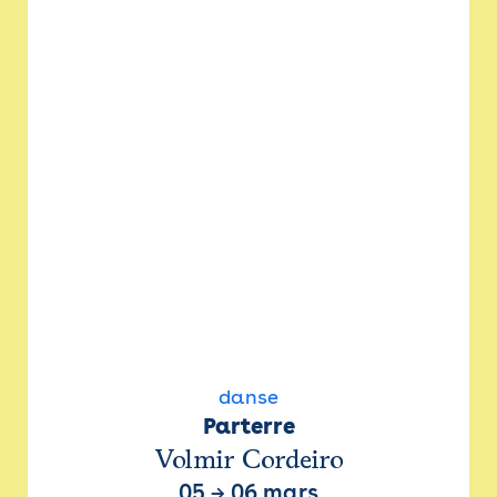
danse
Parterre
Volmir Cordeiro
05
→
06 mars