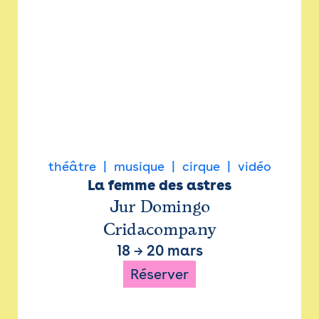
théâtre
musique
cirque
vidéo
La femme des astres
Jur Domingo
Cridacompany
18
→
20 mars
Réserver