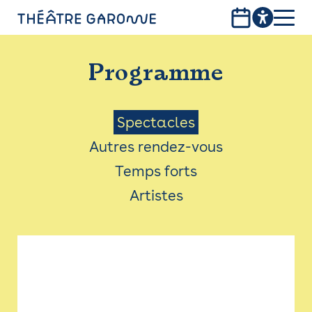
Aller
au
contenu
PROGRAMME
principal
Programme
INFOS PRATIQUES
AVEC LES PUBLICS
Menu
Spectacles
Autres rendez-vous
ACCESSIBILITÉ
Saison
Temps forts
LES PRODUCTIONS
Artistes
LE THÉÂTRE
Bistro
Billetterie