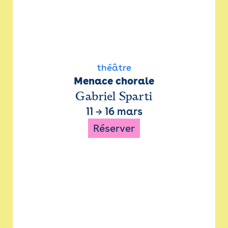
théâtre
Menace chorale
Gabriel Sparti
11
→
16 mars
Réserver