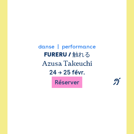
danse
performance
FURERU / 触れる
Azusa Takeuchi
24
→
25 févr.
Réserver