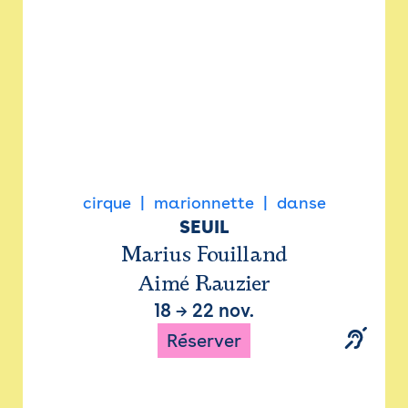
cirque
marionnette
danse
SEUIL
Marius Fouilland
Aimé Rauzier
18
→
22 nov.
Réserver