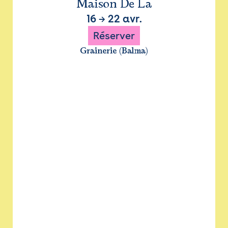
Maison De La
16
→
22 avr.
Réserver
Grainerie (Balma)