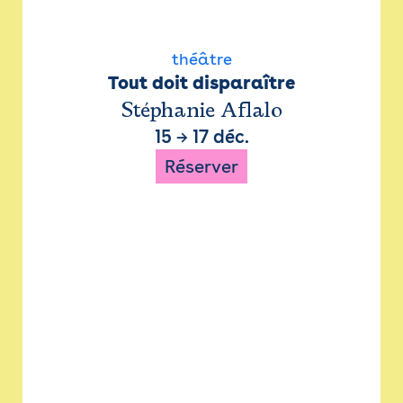
théâtre
Tout doit disparaître
Stéphanie Aflalo
15
→
17 déc.
Réserver