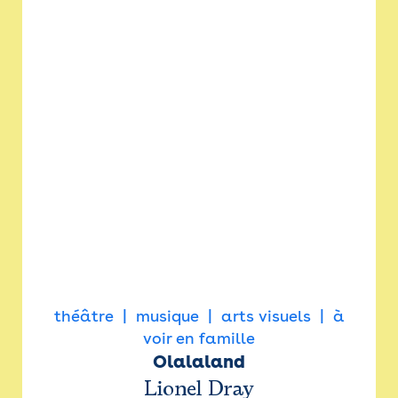
théâtre
musique
arts visuels
à
voir en famille
Olalaland
Lionel Dray