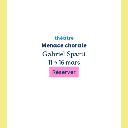
théâtre
Menace chorale
Gabriel Sparti
11
→
16 mars
Réserver