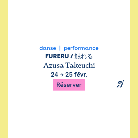
danse
performance
FURERU / 触れる
Azusa Takeuchi
24
→
25 févr.
Réserver