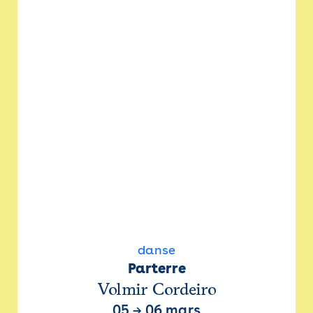
danse
Parterre
Volmir Cordeiro
05
→
06 mars