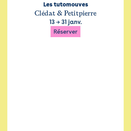
Les tutomouves
Clédat & Petitpierre
13
→
31 janv.
Réserver