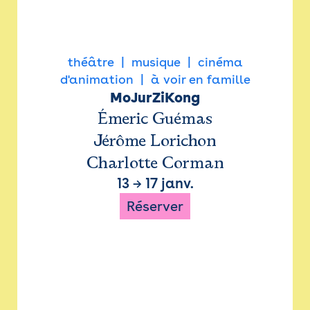
théâtre
musique
cinéma
d'animation
à voir en famille
MoJurZiKong
Émeric Guémas
Jérôme Lorichon
Charlotte Corman
13
→
17 janv.
Réserver