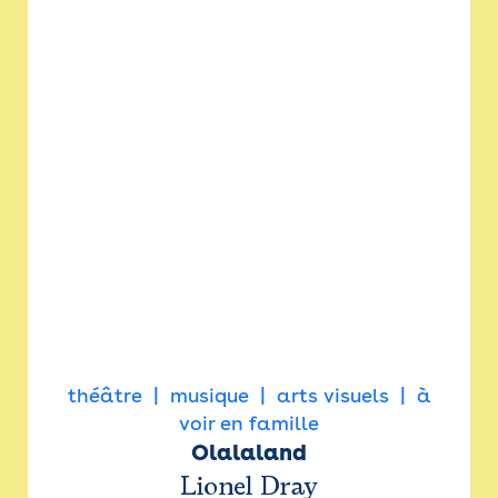
théâtre
musique
arts visuels
à
voir en famille
Olalaland
Lionel Dray