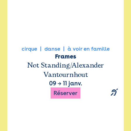
cirque
danse
à voir en famille
Frames
Not Standing/Alexander
Vantournhout
09
→
11 janv.
Réserver