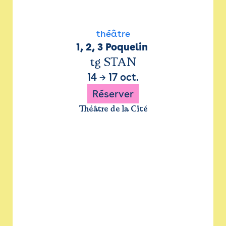
théâtre
1, 2, 3 Poquelin 
tg STAN
14
→
17 oct.
Réserver
Théâtre de la Cité