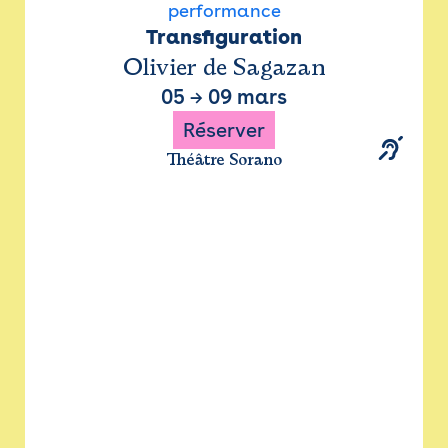
performance
Transfiguration
Olivier de Sagazan
05
→
09 mars
Réserver
Théâtre Sorano