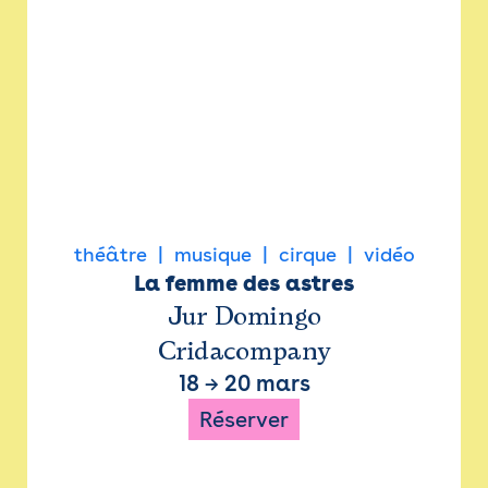
théâtre
musique
cirque
vidéo
La femme des astres
Jur Domingo
Cridacompany
18
→
20 mars
Réserver