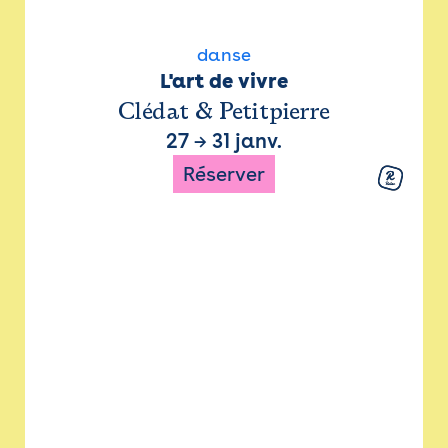
danse
L'art de vivre
Clédat & Petitpierre
27
→
31 janv.
Réserver