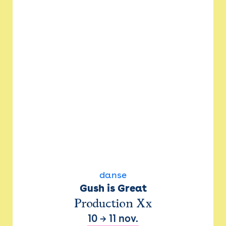
danse
Gush is Great
Production Xx
10
→
11 nov.