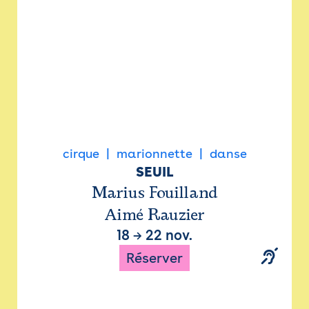
cirque
marionnette
danse
SEUIL
Marius Fouilland
Aimé Rauzier
18
→
22 nov.
Réserver