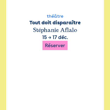
théâtre
Tout doit disparaître
Stéphanie Aflalo
15
→
17 déc.
Réserver