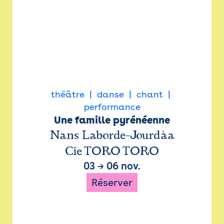
théâtre
danse
chant
performance
Une famille pyrénéenne
Nans Laborde-Jourdàa
Cie TORO TORO
03
→
06 nov.
Réserver