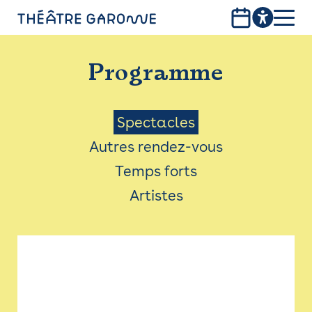
Aller
au
contenu
PROGRAMME
principal
Programme
INFOS PRATIQUES
AVEC LES PUBLICS
Menu
Spectacles
Autres rendez-vous
ACCESSIBILITÉ
Saison
Temps forts
LES PRODUCTIONS
Artistes
LE THÉÂTRE
Bistro
Billetterie