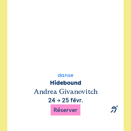
danse
Hidebound
Andrea Givanovitch
24
→
25 févr.
Réserver