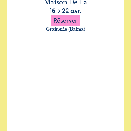
Maison De La
16
→
22 avr.
Réserver
Grainerie (Balma)