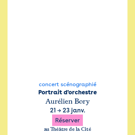
concert scénographié
Portrait d'orchestre
Aurélien Bory
21
→
23 janv.
Réserver
au Théâtre de la Cité