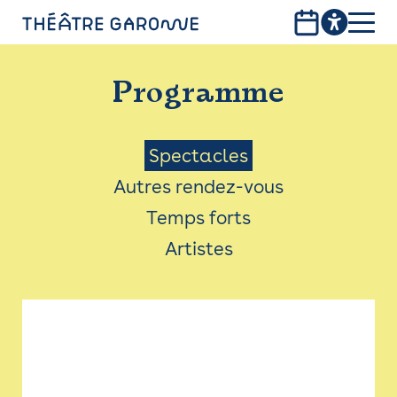
Aller
au
contenu
PROGRAMME
principal
Programme
INFOS PRATIQUES
AVEC LES PUBLICS
Menu
Spectacles
Autres rendez-vous
ACCESSIBILITÉ
Saison
Temps forts
LES PRODUCTIONS
Artistes
LE THÉÂTRE
Bistro
Billetterie