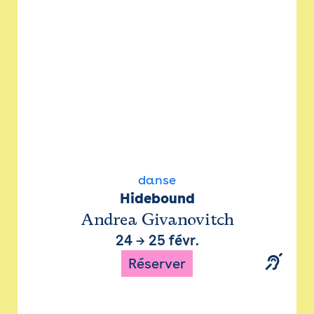
danse
Hidebound
Andrea Givanovitch
24
→
25 févr.
Réserver