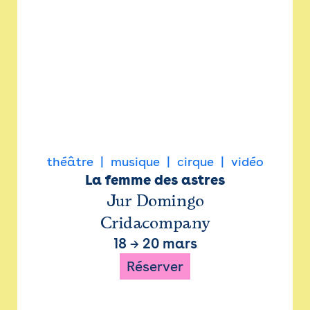
théâtre
musique
cirque
vidéo
La femme des astres
Jur Domingo
Cridacompany
18
→
20 mars
Réserver