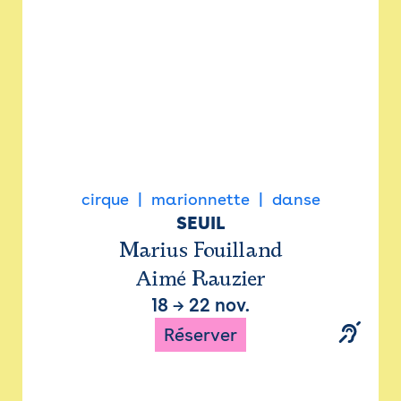
cirque
marionnette
danse
SEUIL
Marius Fouilland
Aimé Rauzier
18
→
22 nov.
Réserver