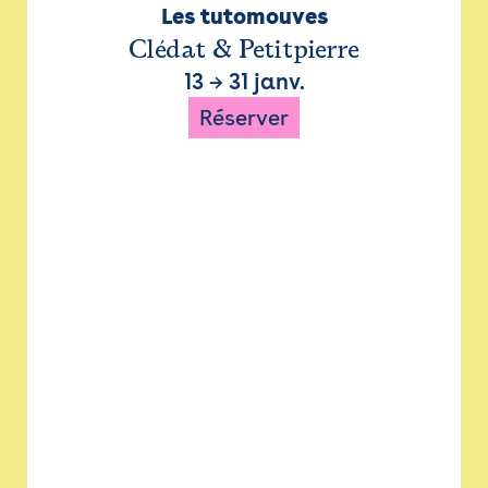
Les tutomouves
Clédat & Petitpierre
13
→
31 janv.
Réserver