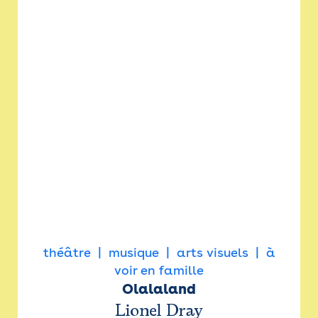
théâtre
musique
arts visuels
à
voir en famille
Olalaland
Lionel Dray