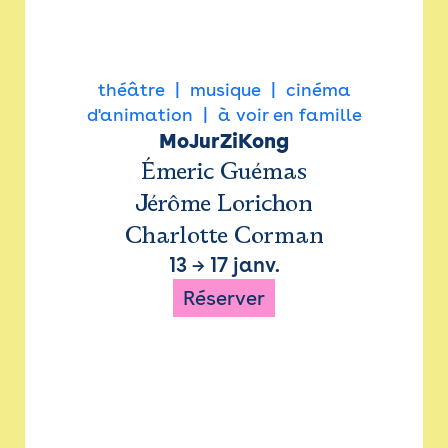
théâtre
musique
cinéma
d'animation
à voir en famille
MoJurZiKong
Émeric Guémas
Jérôme Lorichon
Charlotte Corman
13
→
17 janv.
Réserver