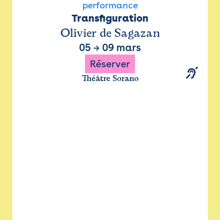
performance
Transfiguration
Olivier de Sagazan
05
→
09 mars
Réserver
Théâtre Sorano