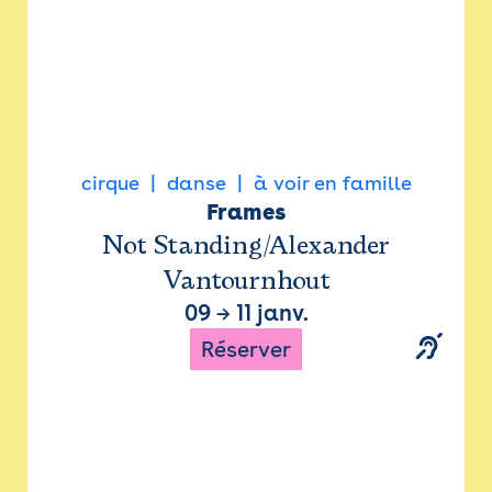
cirque
danse
à voir en famille
Frames
Not Standing/Alexander
Vantournhout
09
→
11 janv.
Réserver