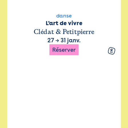
danse
L'art de vivre
Clédat & Petitpierre
27
→
31 janv.
Réserver