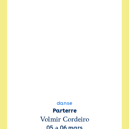
danse
Parterre
Volmir Cordeiro
05
→
06 mars