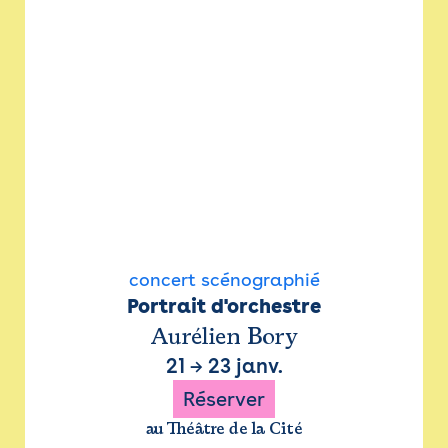
concert scénographié
Portrait d'orchestre
Aurélien Bory
21
→
23 janv.
Réserver
au Théâtre de la Cité