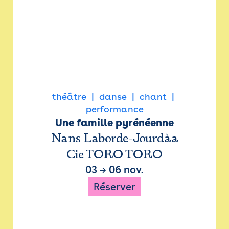
théâtre
danse
chant
performance
Une famille pyrénéenne
Nans Laborde-Jourdàa
Cie TORO TORO
03
→
06 nov.
Réserver