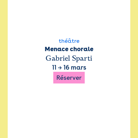
théâtre
Menace chorale
Gabriel Sparti
11
→
16 mars
Réserver