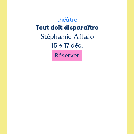
théâtre
Tout doit disparaître
Stéphanie Aflalo
15
→
17 déc.
Réserver