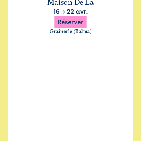
Maison De La
16
→
22 avr.
Réserver
Grainerie (Balma)