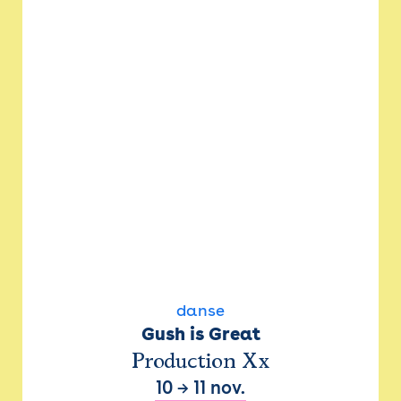
danse
Gush is Great
Production Xx
10
→
11 nov.