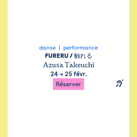
danse
performance
FURERU / 触れる
Azusa Takeuchi
24
→
25 févr.
Réserver