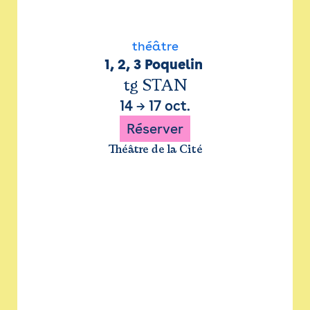
théâtre
1, 2, 3 Poquelin 
tg STAN
14
→
17 oct.
Réserver
Théâtre de la Cité