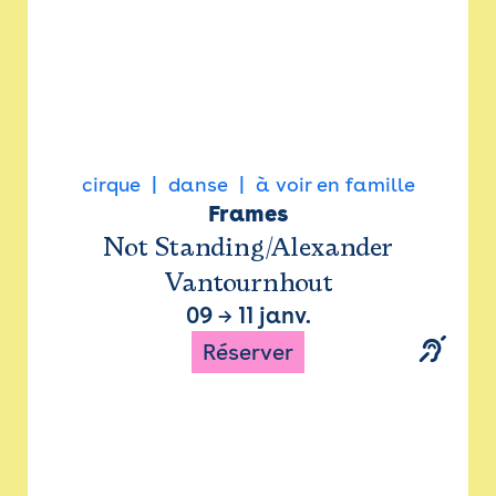
cirque
danse
à voir en famille
Frames
Not Standing/Alexander
Vantournhout
09
→
11 janv.
Réserver