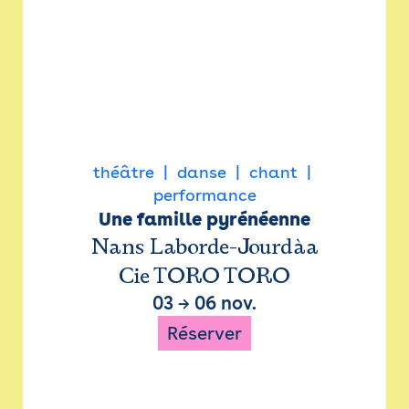
théâtre
danse
chant
performance
Une famille pyrénéenne
Nans Laborde-Jourdàa
Cie TORO TORO
03
→
06 nov.
Réserver