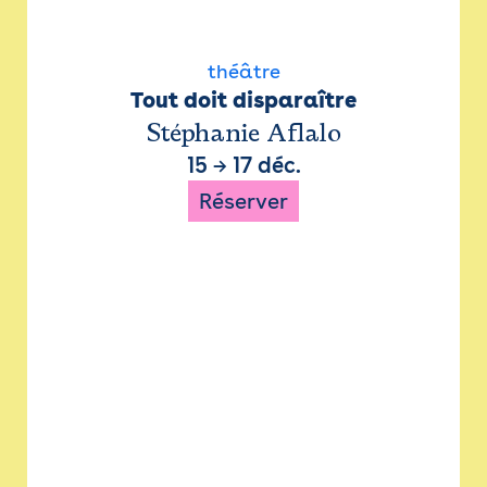
théâtre
Tout doit disparaître
Stéphanie Aflalo
15
→
17 déc.
Réserver