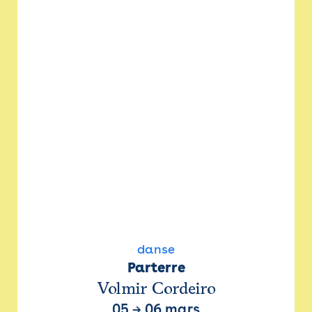
danse
Parterre
Volmir Cordeiro
05
→
06 mars