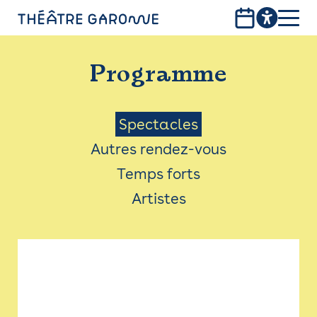
Aller
au
contenu
PROGRAMME
principal
Programme
INFOS PRATIQUES
AVEC LES PUBLICS
Menu
Spectacles
Autres rendez-vous
ACCESSIBILITÉ
Saison
Temps forts
LES PRODUCTIONS
Artistes
LE THÉÂTRE
Bistro
Billetterie