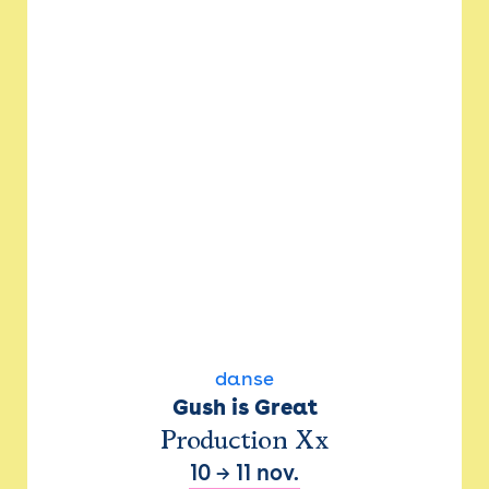
danse
Gush is Great
Production Xx
10
→
11 nov.