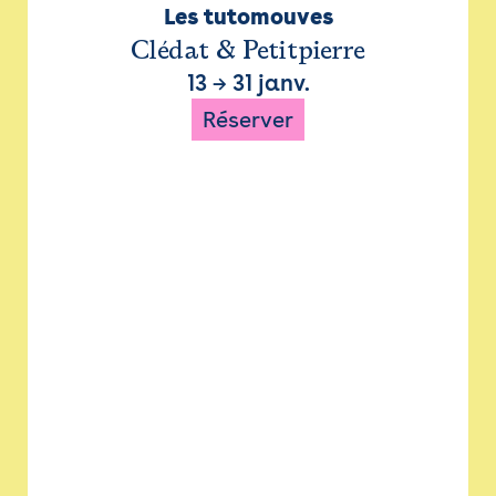
Les tutomouves
Clédat & Petitpierre
13
→
31 janv.
Réserver