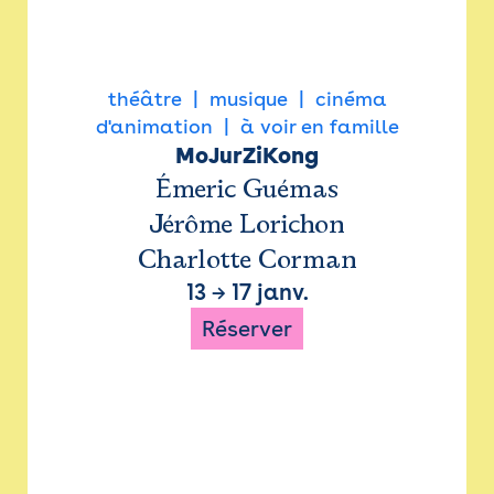
théâtre
musique
cinéma
d'animation
à voir en famille
MoJurZiKong
Émeric Guémas
Jérôme Lorichon
Charlotte Corman
13
→
17 janv.
Réserver