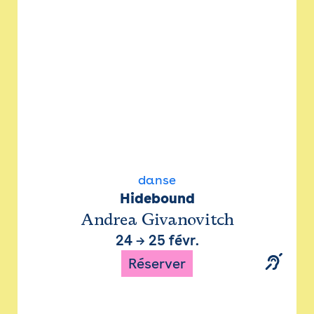
danse
Hidebound
Andrea Givanovitch
24
→
25 févr.
Réserver