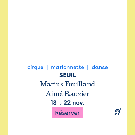
cirque
marionnette
danse
SEUIL
Marius Fouilland
Aimé Rauzier
18
→
22 nov.
Réserver