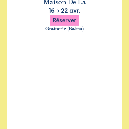
Maison De La
16
→
22 avr.
Réserver
Grainerie (Balma)