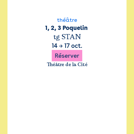
théâtre
1, 2, 3 Poquelin 
tg STAN
14
→
17 oct.
Réserver
Théâtre de la Cité