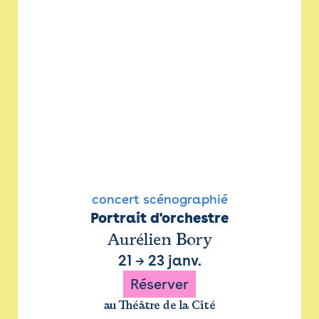
concert scénographié
Portrait d'orchestre
Aurélien Bory
21
→
23 janv.
Réserver
au Théâtre de la Cité