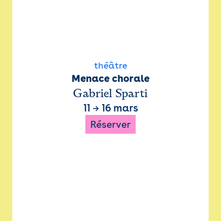
théâtre
Menace chorale
Gabriel Sparti
11
→
16 mars
Réserver