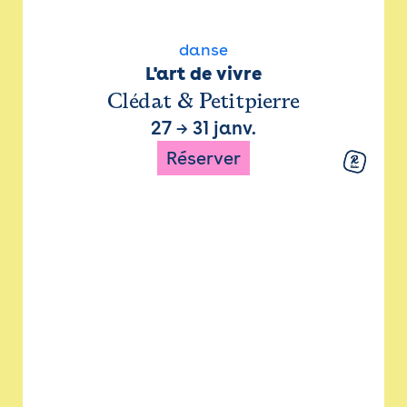
danse
L'art de vivre
Clédat & Petitpierre
27
→
31 janv.
Réserver