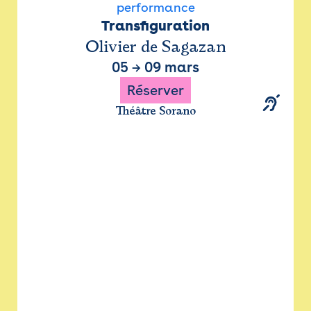
performance
Transfiguration
Olivier de Sagazan
05
→
09 mars
Réserver
Théâtre Sorano