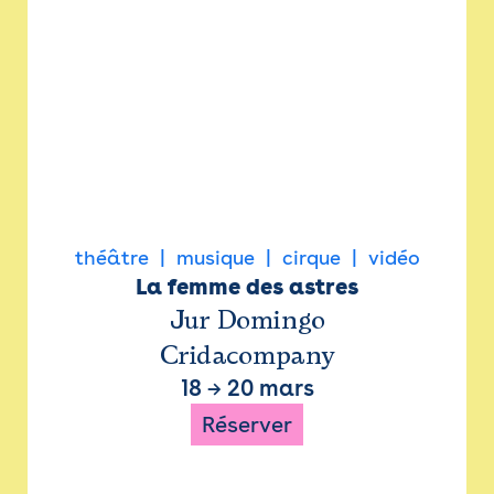
théâtre
musique
cirque
vidéo
La femme des astres
Jur Domingo
Cridacompany
18
→
20 mars
Réserver