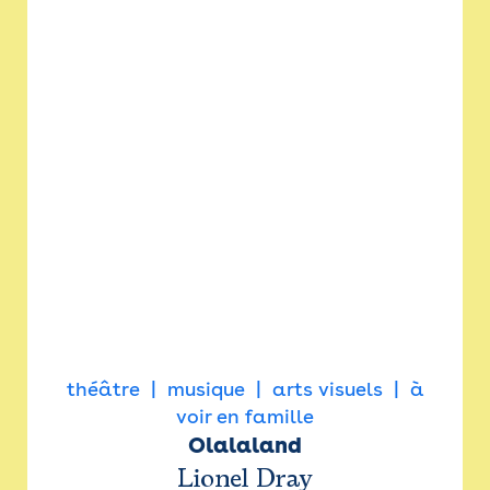
théâtre
musique
arts visuels
à
voir en famille
Olalaland
Lionel Dray