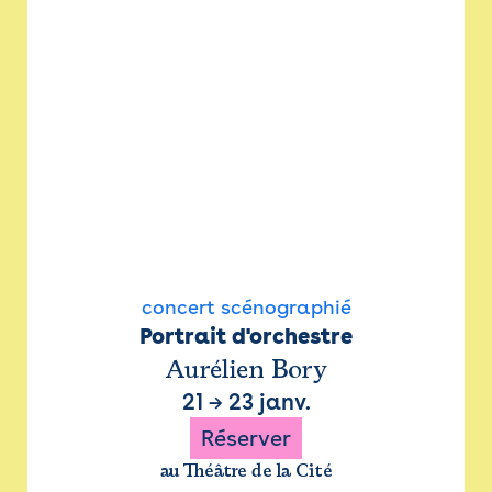
concert scénographié
Portrait d'orchestre
Aurélien Bory
21
→
23 janv.
Réserver
au Théâtre de la Cité