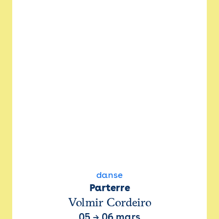
danse
Parterre
Volmir Cordeiro
05
→
06 mars