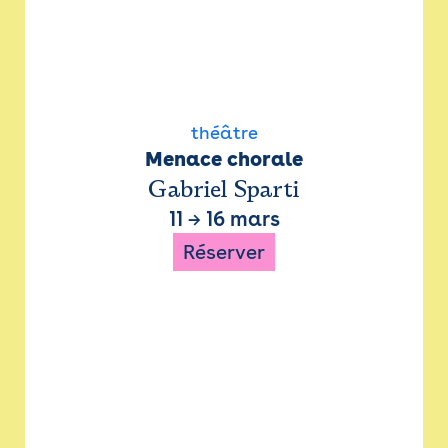
théâtre
Menace chorale
Gabriel Sparti
11
→
16 mars
Réserver