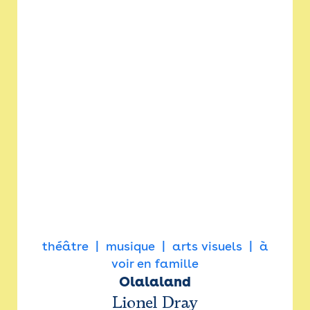
théâtre
musique
arts visuels
à
voir en famille
Olalaland
Lionel Dray