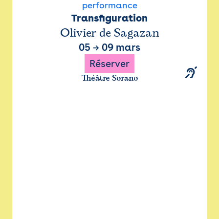
performance
Transfiguration
Olivier de Sagazan
05
→
09 mars
Réserver
Théâtre Sorano