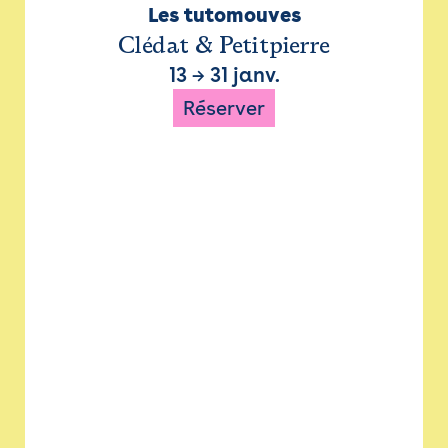
Les tutomouves
Clédat & Petitpierre
13
→
31 janv.
Réserver