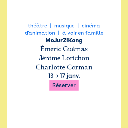
théâtre
musique
cinéma
d'animation
à voir en famille
MoJurZiKong
Émeric Guémas
Jérôme Lorichon
Charlotte Corman
13
→
17 janv.
Réserver