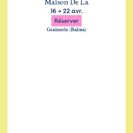
Maison De La
16
→
22 avr.
Réserver
Grainerie (Balma)