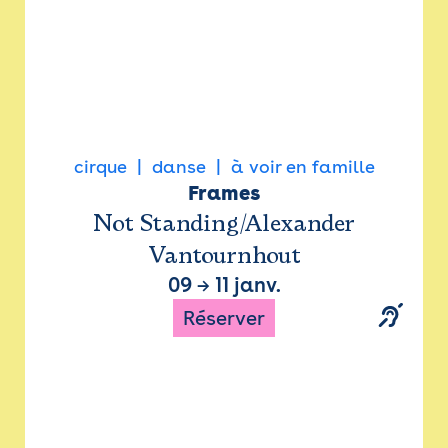
cirque
danse
à voir en famille
Frames
Not Standing/Alexander
Vantournhout
09
→
11 janv.
Réserver