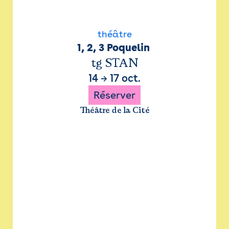
théâtre
1, 2, 3 Poquelin 
tg STAN
14
→
17 oct.
Réserver
Théâtre de la Cité