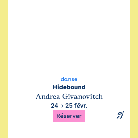
danse
Hidebound
Andrea Givanovitch
24
→
25 févr.
Réserver