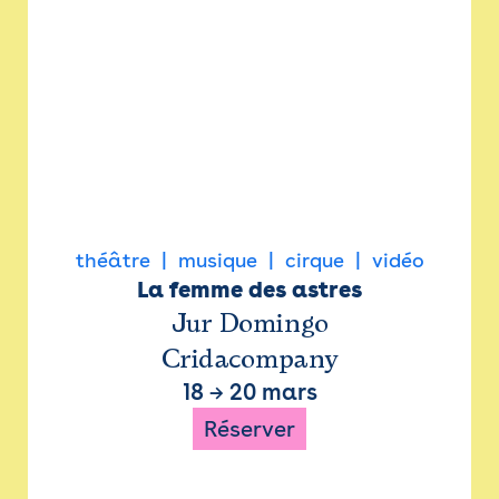
théâtre
musique
cirque
vidéo
La femme des astres
Jur Domingo
Cridacompany
18
→
20 mars
Réserver