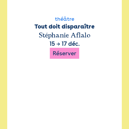
théâtre
Tout doit disparaître
Stéphanie Aflalo
15
→
17 déc.
Réserver