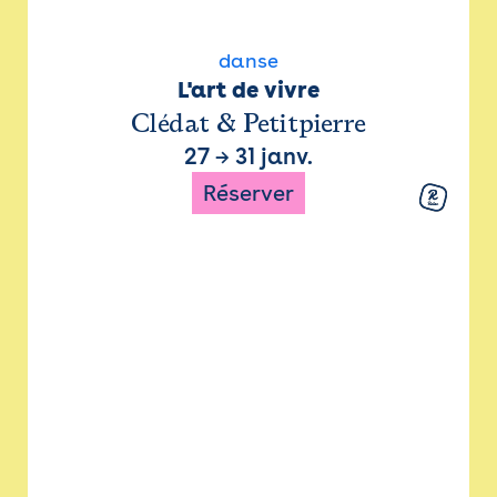
danse
L'art de vivre
Clédat & Petitpierre
27
→
31 janv.
Réserver