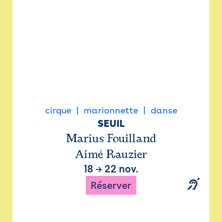
cirque
marionnette
danse
SEUIL
Marius Fouilland
Aimé Rauzier
18
→
22 nov.
Réserver