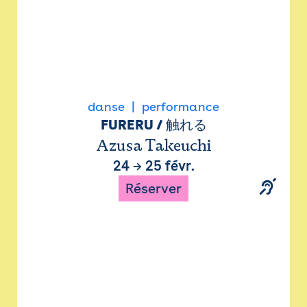
danse
performance
FURERU / 触れる
Azusa Takeuchi
24
→
25 févr.
Réserver