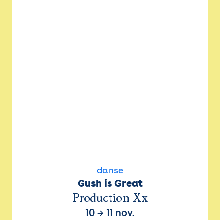
danse
Gush is Great
Production Xx
10
→
11 nov.