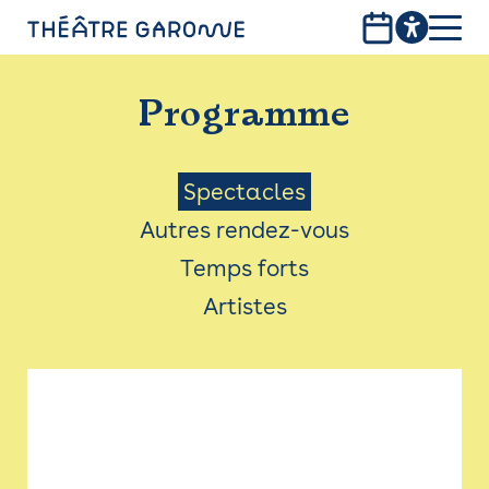
Aller
au
contenu
PROGRAMME
principal
Programme
INFOS PRATIQUES
AVEC LES PUBLICS
Menu
Spectacles
Autres rendez-vous
ACCESSIBILITÉ
Saison
Temps forts
LES PRODUCTIONS
Artistes
LE THÉÂTRE
Bistro
Billetterie