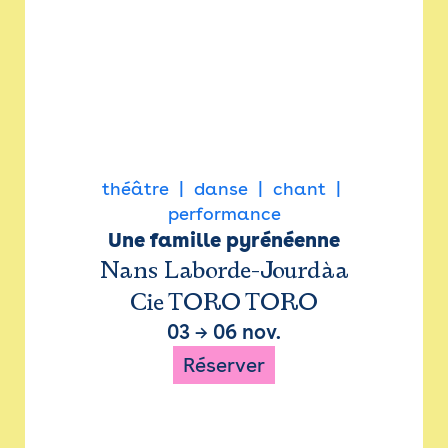
théâtre
danse
chant
performance
Une famille pyrénéenne
Nans Laborde-Jourdàa
Cie TORO TORO
03
→
06 nov.
Réserver