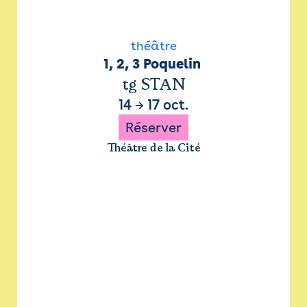
théâtre
1, 2, 3 Poquelin 
tg STAN
14
→
17 oct.
Réserver
Théâtre de la Cité