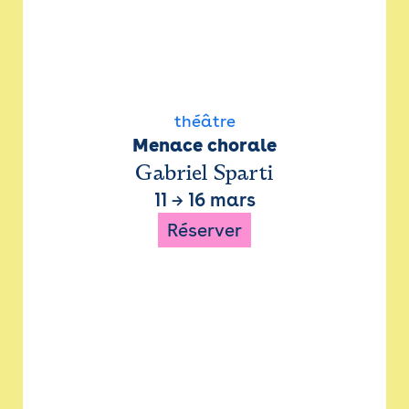
théâtre
Menace chorale
Gabriel Sparti
11
→
16 mars
Réserver