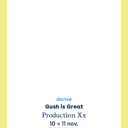
danse
Gush is Great
Production Xx
10
→
11 nov.