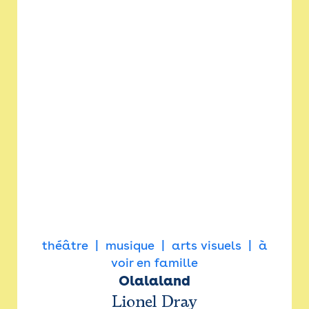
théâtre
musique
arts visuels
à
voir en famille
Olalaland
Lionel Dray