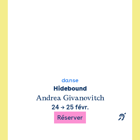
danse
Hidebound
Andrea Givanovitch
24
→
25 févr.
Réserver