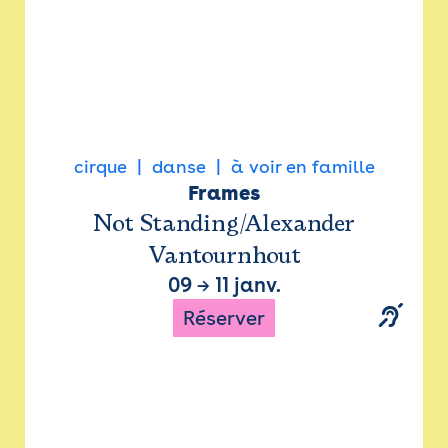
cirque
danse
à voir en famille
Frames
Not Standing/Alexander
Vantournhout
09
→
11 janv.
Réserver