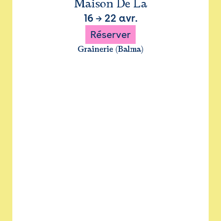
Maison De La
16
→
22 avr.
Réserver
Grainerie (Balma)