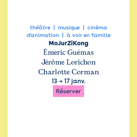
théâtre
musique
cinéma
d'animation
à voir en famille
MoJurZiKong
Émeric Guémas
Jérôme Lorichon
Charlotte Corman
13
→
17 janv.
Réserver