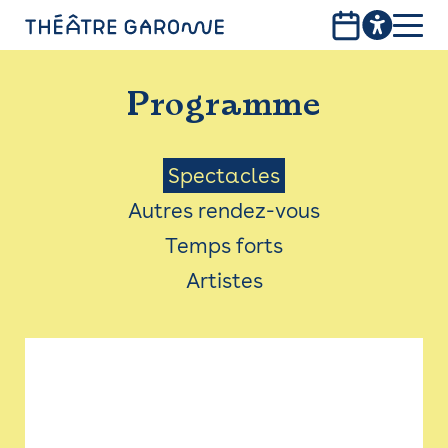
Aller
au
contenu
PROGRAMME
principal
Programme
INFOS PRATIQUES
AVEC LES PUBLICS
Menu
Spectacles
Autres rendez-vous
ACCESSIBILITÉ
Saison
Temps forts
LES PRODUCTIONS
Artistes
LE THÉÂTRE
Bistro
Billetterie