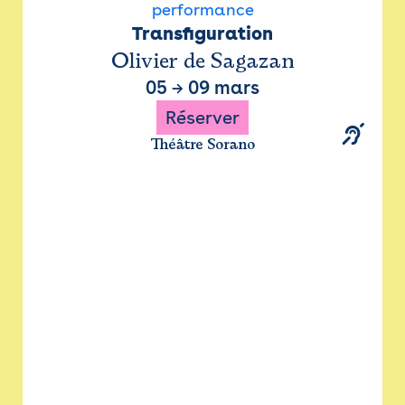
performance
Transfiguration
Olivier de Sagazan
05
→
09 mars
Réserver
Théâtre Sorano