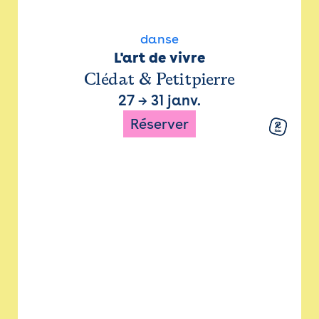
danse
L'art de vivre
Clédat & Petitpierre
27
→
31 janv.
Réserver