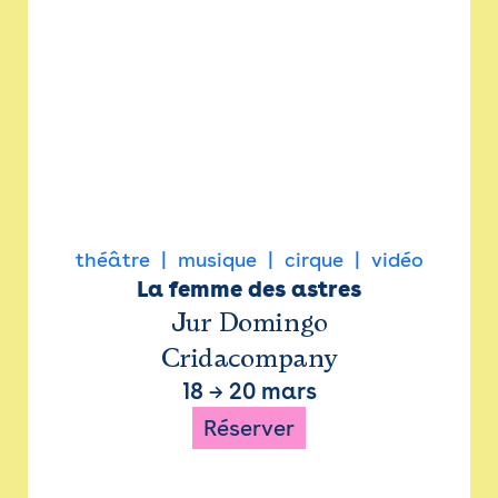
théâtre
musique
cirque
vidéo
La femme des astres
Jur Domingo
Cridacompany
18
→
20 mars
Réserver