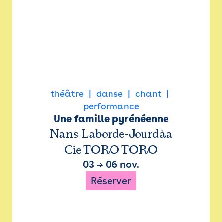
théâtre
danse
chant
performance
Une famille pyrénéenne
Nans Laborde-Jourdàa
Cie TORO TORO
03
→
06 nov.
Réserver