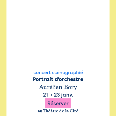
concert scénographié
Portrait d'orchestre
Aurélien Bory
21
→
23 janv.
Réserver
au Théâtre de la Cité