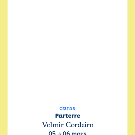
danse
Parterre
Volmir Cordeiro
05
→
06 mars