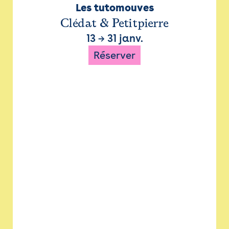
Les tutomouves
Clédat & Petitpierre
13
→
31 janv.
Réserver