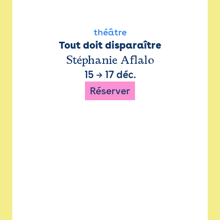
théâtre
Tout doit disparaître
Stéphanie Aflalo
15
→
17 déc.
Réserver