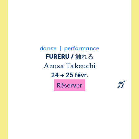
danse
performance
FURERU / 触れる
Azusa Takeuchi
24
→
25 févr.
Réserver