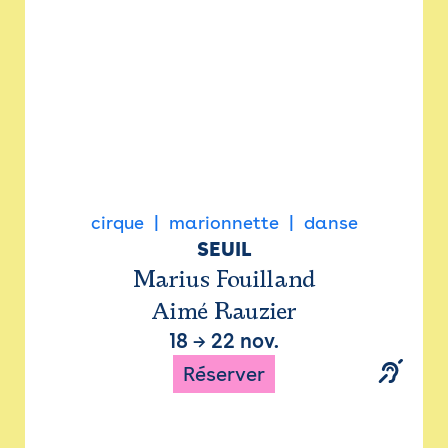
cirque
marionnette
danse
SEUIL
Marius Fouilland
Aimé Rauzier
18
→
22 nov.
Réserver