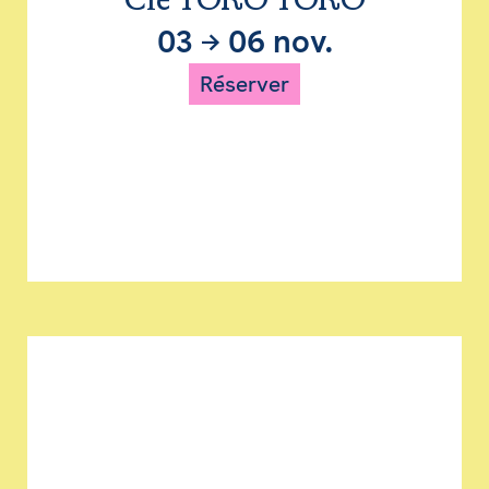
Cie TORO TORO
03
→
06 nov.
Réserver