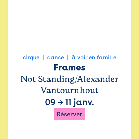
cirque
danse
à voir en famille
Frames
Not Standing/Alexander
Vantournhout
09
→
11 janv.
Réserver