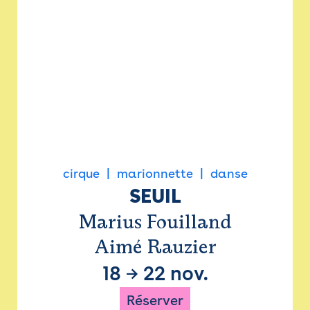
cirque
marionnette
danse
SEUIL
Marius Fouilland
Aimé Rauzier
18
→
22 nov.
Réserver