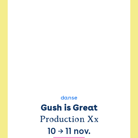
danse
Gush is Great
Production Xx
10
→
11 nov.