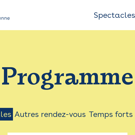
Spectacle
Top
Bar
/
Programme
Menu
les
Autres rendez-vous
Temps forts
on