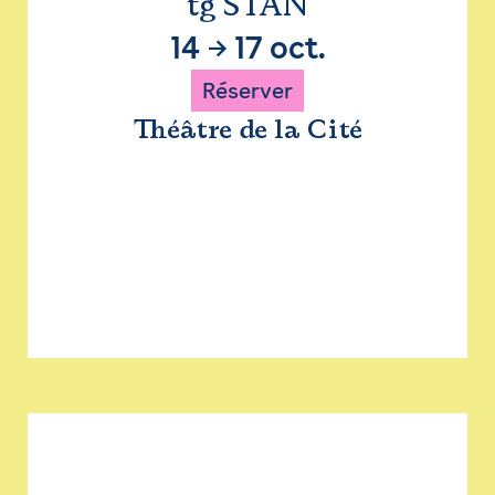
tg STAN
14
→
17 oct.
Réserver
Théâtre de la Cité