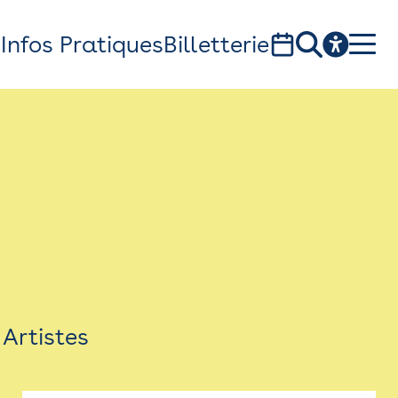
s
Infos Pratiques
Billetterie
Bistro
Billetterie
Newsletter
Espace presse
Artistes
théâtre Garonne, scène européenne
1, av. du Chateau d'eau - 31300 Toulouse