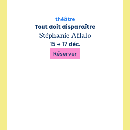
théâtre
Tout doit disparaître
Stéphanie Aflalo
15
→
17 déc.
Réserver