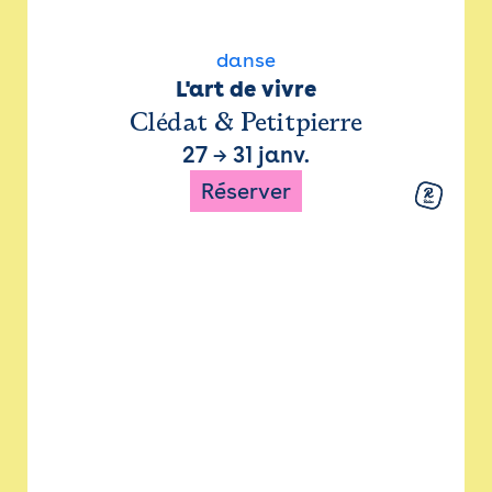
danse
L'art de vivre
Clédat & Petitpierre
27
→
31 janv.
Réserver