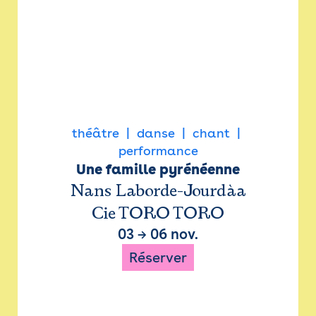
théâtre
danse
chant
performance
Une famille pyrénéenne
Nans Laborde-Jourdàa
Cie TORO TORO
03
→
06 nov.
Réserver