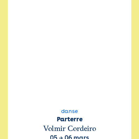
danse
Parterre
Volmir Cordeiro
05
→
06 mars