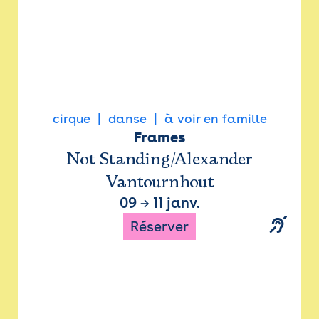
cirque
danse
à voir en famille
Frames
Not Standing/Alexander
Vantournhout
09
→
11 janv.
Réserver