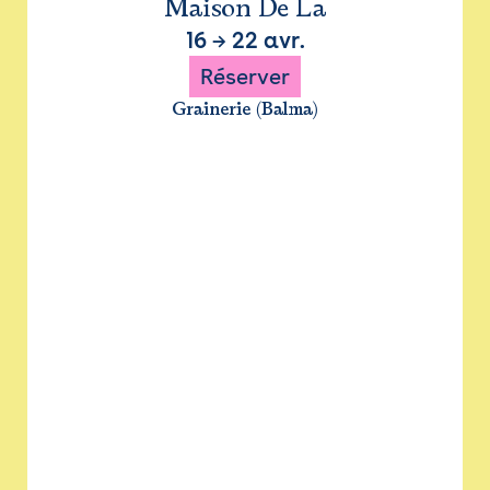
Maison De La
16
→
22 avr.
Réserver
Grainerie (Balma)