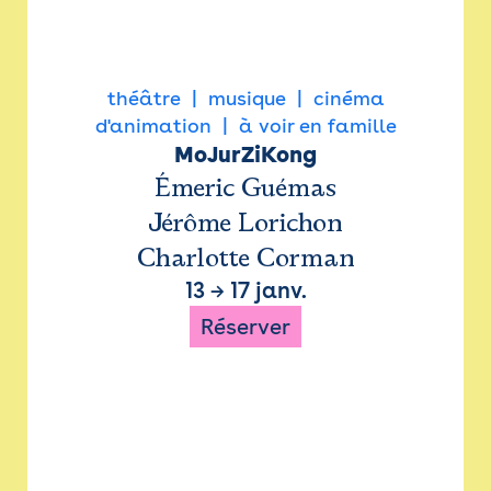
théâtre
musique
cinéma
d'animation
à voir en famille
MoJurZiKong
Émeric Guémas
Jérôme Lorichon
Charlotte Corman
13
→
17 janv.
Réserver