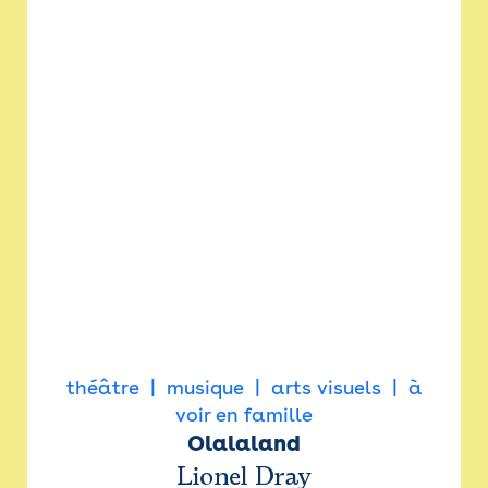
théâtre
musique
arts visuels
à
voir en famille
Olalaland
Lionel Dray