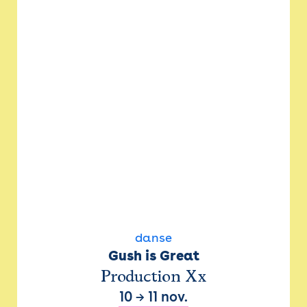
danse
Gush is Great
Production Xx
10
→
11 nov.