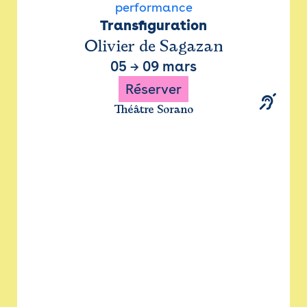
performance
Transfiguration
Olivier de Sagazan
05
→
09 mars
Réserver
Théâtre Sorano