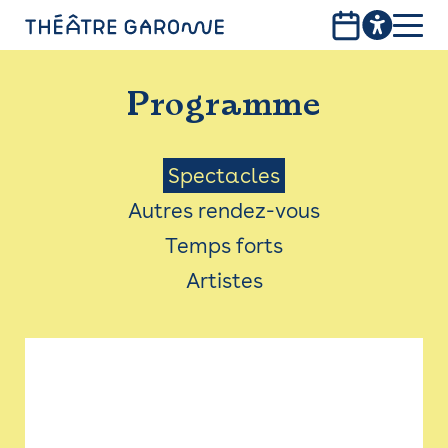
Aller
au
contenu
PROGRAMME
principal
Programme
INFOS PRATIQUES
AVEC LES PUBLICS
Menu
Spectacles
Autres rendez-vous
ACCESSIBILITÉ
Saison
Temps forts
LES PRODUCTIONS
Artistes
LE THÉÂTRE
Bistro
Billetterie