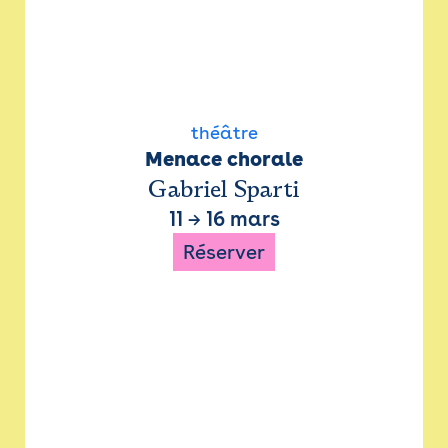
théâtre
Menace chorale
Gabriel Sparti
11
→
16 mars
Réserver