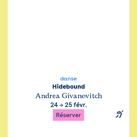
danse
Hidebound
Andrea Givanovitch
24
→
25 févr.
Réserver