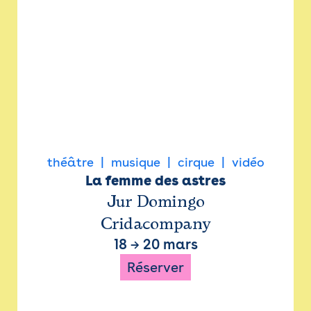
théâtre
musique
cirque
vidéo
La femme des astres
Jur Domingo
Cridacompany
18
→
20 mars
Réserver