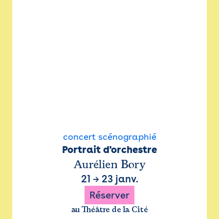
concert scénographié
Portrait d'orchestre
Aurélien Bory
21
→
23 janv.
Réserver
au Théâtre de la Cité