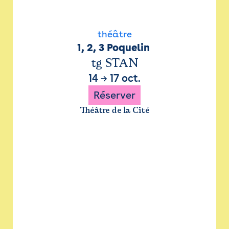
théâtre
1, 2, 3 Poquelin 
tg STAN
14
→
17 oct.
Réserver
Théâtre de la Cité