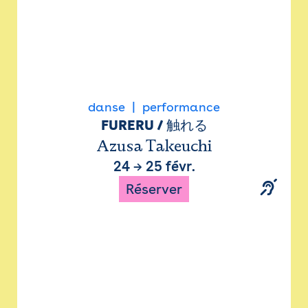
danse
performance
FURERU / 触れる
Azusa Takeuchi
24
→
25 févr.
Réserver