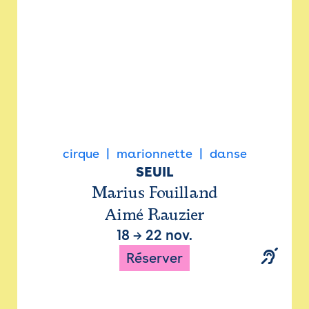
cirque
marionnette
danse
SEUIL
Marius Fouilland
Aimé Rauzier
18
→
22 nov.
Réserver