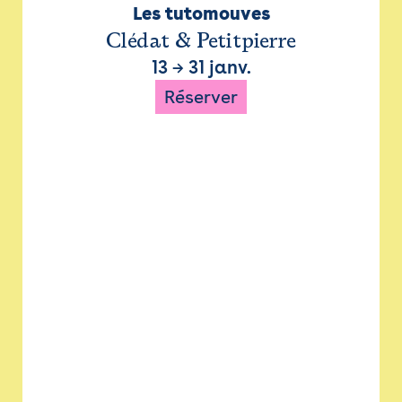
Les tutomouves
Clédat & Petitpierre
13
→
31 janv.
Réserver