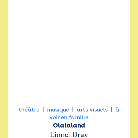
théâtre
musique
arts visuels
à
voir en famille
Olalaland
Lionel Dray