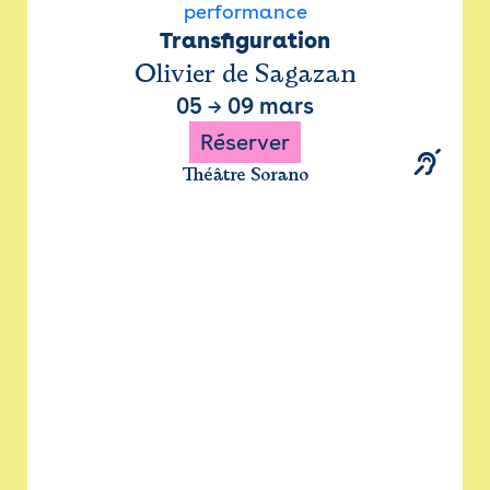
performance
Transfiguration
Olivier de Sagazan
05
→
09 mars
Réserver
Théâtre Sorano