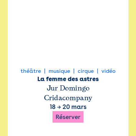
théâtre
musique
cirque
vidéo
La femme des astres
Jur Domingo
Cridacompany
18
→
20 mars
Réserver