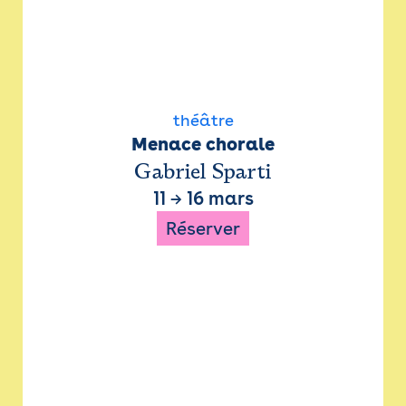
théâtre
Menace chorale
Gabriel Sparti
11
→
16 mars
Réserver