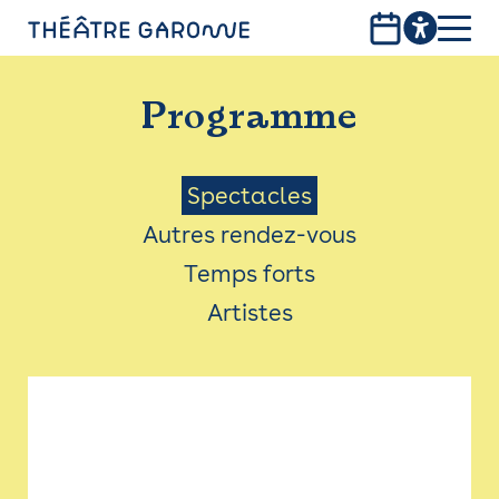
Aller
au
contenu
PROGRAMME
principal
Programme
INFOS PRATIQUES
AVEC LES PUBLICS
Menu
Spectacles
Autres rendez-vous
ACCESSIBILITÉ
Saison
Temps forts
LES PRODUCTIONS
Artistes
LE THÉÂTRE
Bistro
Billetterie