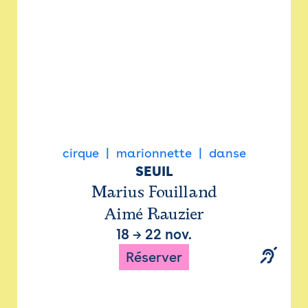
cirque
marionnette
danse
SEUIL
Marius Fouilland
Aimé Rauzier
18
→
22 nov.
Réserver