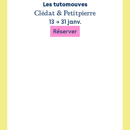
Les tutomouves
Clédat & Petitpierre
13
→
31 janv.
Réserver