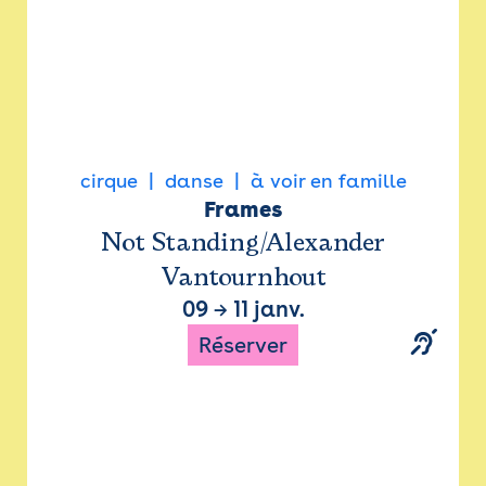
cirque
danse
à voir en famille
Frames
Not Standing/Alexander
Vantournhout
09
→
11 janv.
Réserver