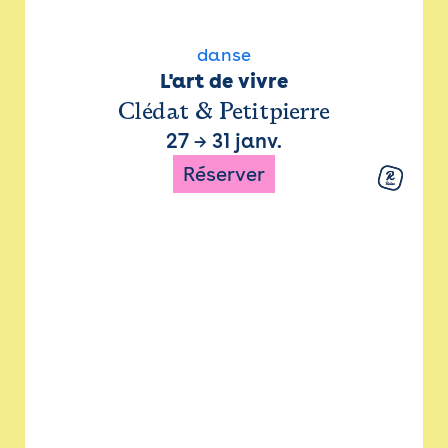
danse
L'art de vivre
Clédat & Petitpierre
27
→
31 janv.
Réserver