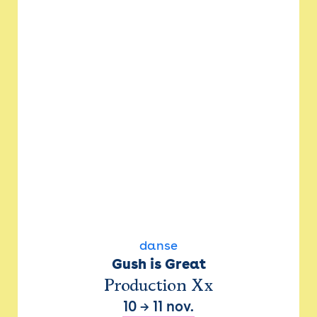
danse
Gush is Great
Production Xx
10
→
11 nov.