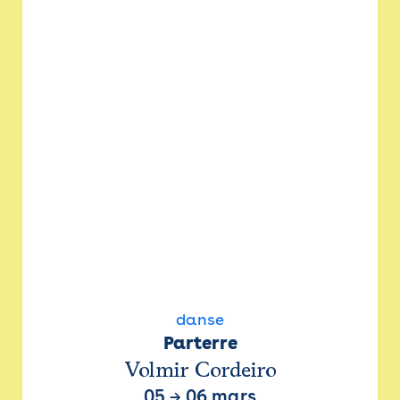
danse
Parterre
Volmir Cordeiro
05
→
06 mars