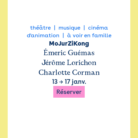
théâtre
musique
cinéma
d'animation
à voir en famille
MoJurZiKong
Émeric Guémas
Jérôme Lorichon
Charlotte Corman
13
→
17 janv.
Réserver