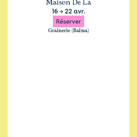
Maison De La
16
→
22 avr.
Réserver
Grainerie (Balma)