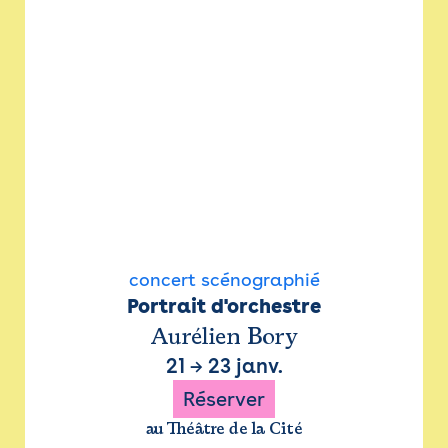
concert scénographié
Portrait d'orchestre
Aurélien Bory
21
→
23 janv.
Réserver
au Théâtre de la Cité