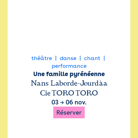
théâtre
danse
chant
performance
Une famille pyrénéenne
Nans Laborde-Jourdàa
Cie TORO TORO
03
→
06 nov.
Réserver