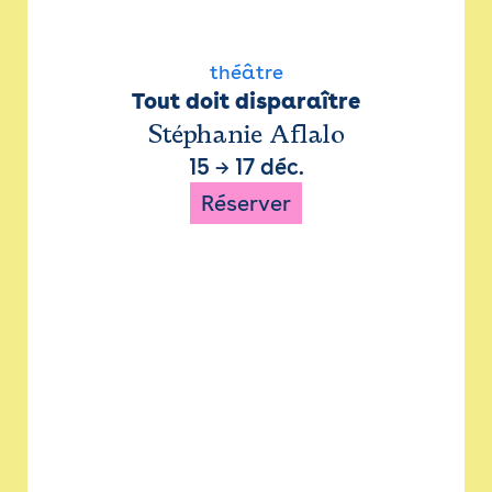
théâtre
Tout doit disparaître
Stéphanie Aflalo
15
→
17 déc.
Réserver