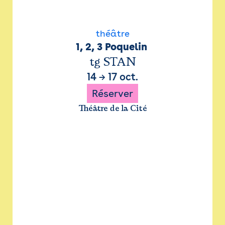
théâtre
1, 2, 3 Poquelin 
tg STAN
14
→
17 oct.
Réserver
Théâtre de la Cité