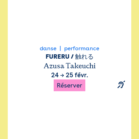
danse
performance
FURERU / 触れる
Azusa Takeuchi
24
→
25 févr.
Réserver