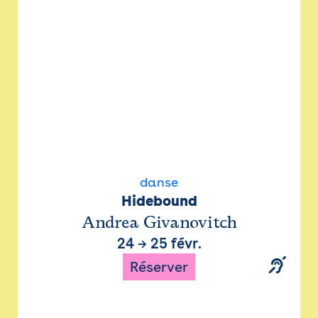
danse
Hidebound
Andrea Givanovitch
24
→
25 févr.
Réserver