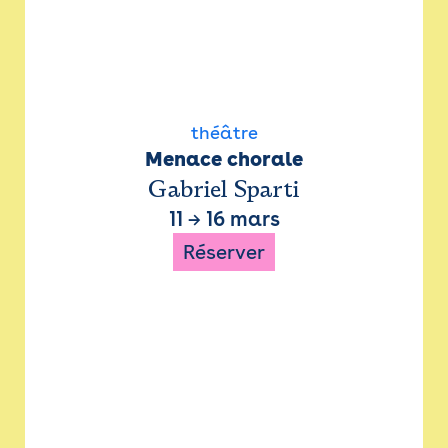
théâtre
Menace chorale
Gabriel Sparti
11
→
16 mars
Réserver