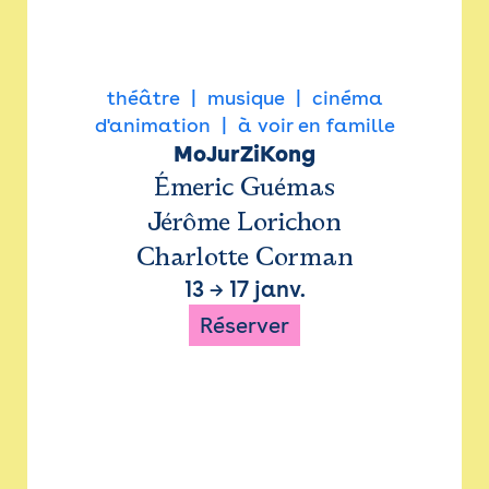
théâtre
musique
cinéma
d'animation
à voir en famille
MoJurZiKong
Émeric Guémas
Jérôme Lorichon
Charlotte Corman
13
→
17 janv.
Réserver