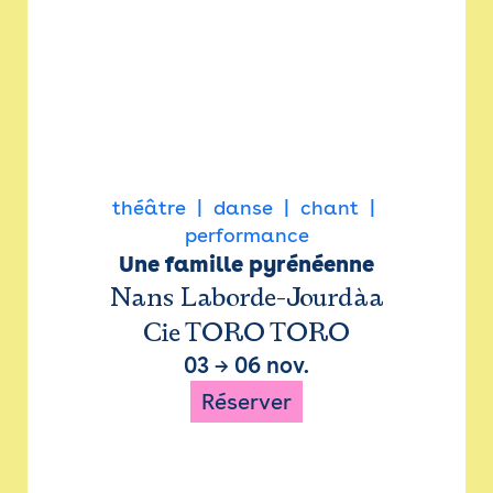
théâtre
danse
chant
performance
Une famille pyrénéenne
Nans Laborde-Jourdàa
Cie TORO TORO
03
→
06 nov.
Réserver