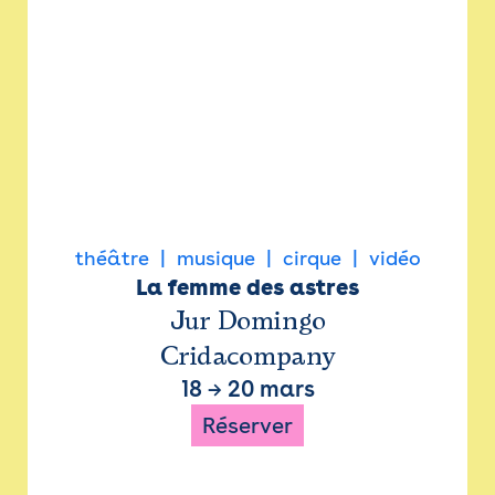
théâtre
musique
cirque
vidéo
La femme des astres
Jur Domingo
Cridacompany
18
→
20 mars
Réserver