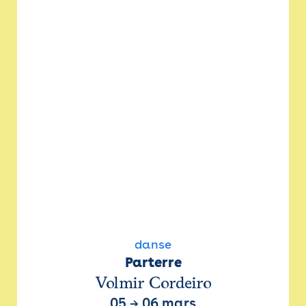
danse
Parterre
Volmir Cordeiro
05
→
06 mars