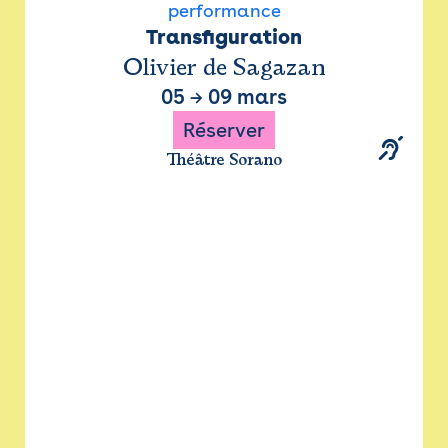
performance
Transfiguration
Olivier de Sagazan
05
→
09 mars
Réserver
Théâtre Sorano