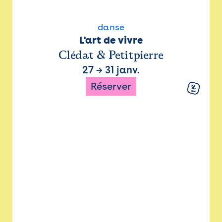
danse
L'art de vivre
Clédat & Petitpierre
27
→
31 janv.
Réserver