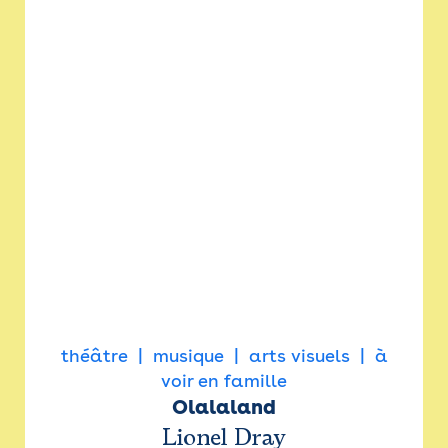
théâtre
musique
arts visuels
à
voir en famille
Olalaland
Lionel Dray