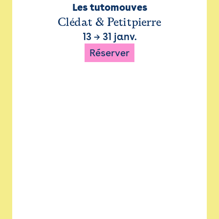
Les tutomouves
Clédat & Petitpierre
13
→
31 janv.
Réserver