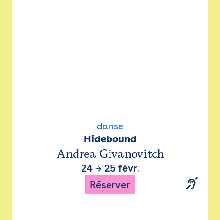
danse
Hidebound
Andrea Givanovitch
24
→
25 févr.
Réserver