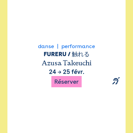
danse
performance
FURERU / 触れる
Azusa Takeuchi
24
→
25 févr.
Réserver