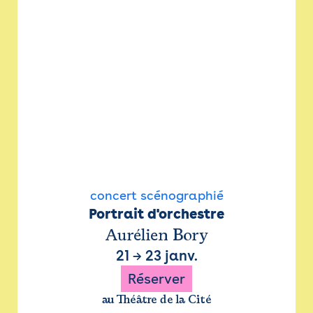
concert scénographié
Portrait d'orchestre
Aurélien Bory
21
→
23 janv.
Réserver
au Théâtre de la Cité