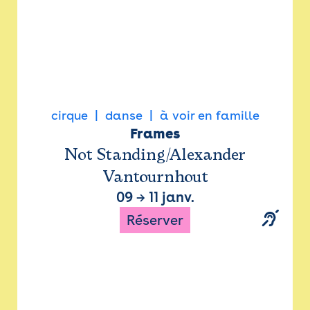
cirque
danse
à voir en famille
Frames
Not Standing/Alexander
Vantournhout
09
→
11 janv.
Réserver