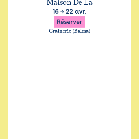
Maison De La
16
→
22 avr.
Réserver
Grainerie (Balma)