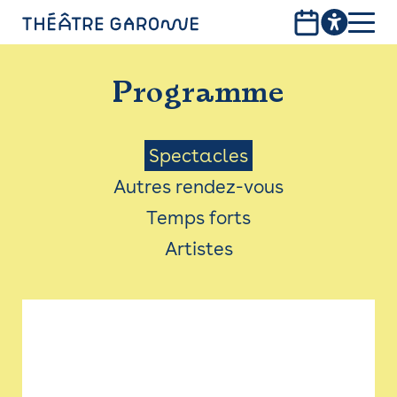
Aller
au
contenu
PROGRAMME
principal
Programme
INFOS PRATIQUES
AVEC LES PUBLICS
Menu
Spectacles
Autres rendez-vous
ACCESSIBILITÉ
Saison
Temps forts
LES PRODUCTIONS
Artistes
LE THÉÂTRE
Bistro
Billetterie