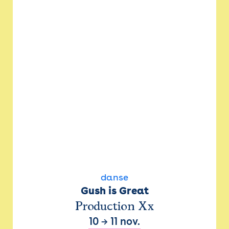
danse
Gush is Great
Production Xx
10
→
11 nov.