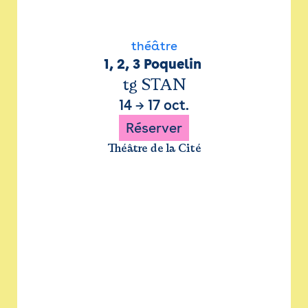
théâtre
1, 2, 3 Poquelin 
tg STAN
14
→
17 oct.
Réserver
Théâtre de la Cité