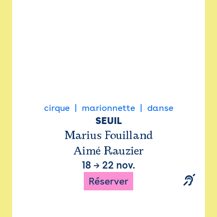
cirque
marionnette
danse
SEUIL
Marius Fouilland
Aimé Rauzier
18
→
22 nov.
Réserver