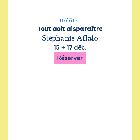
théâtre
Tout doit disparaître
Stéphanie Aflalo
15
→
17 déc.
Réserver