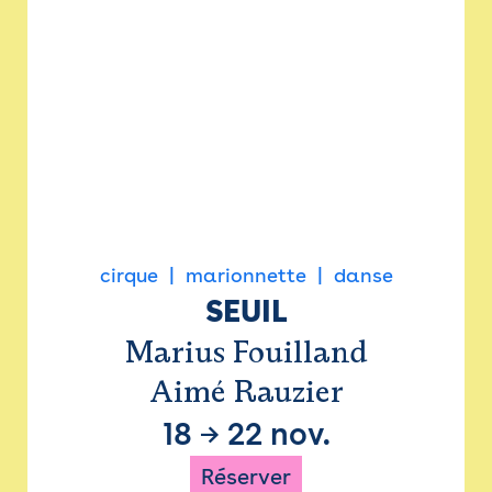
cirque
marionnette
danse
SEUIL
Marius Fouilland
Aimé Rauzier
18
→
22 nov.
Réserver