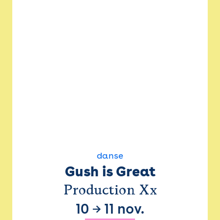
danse
Gush is Great
Production Xx
10
→
11 nov.