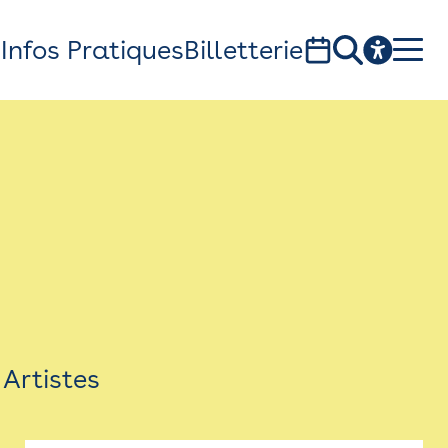
s
Infos Pratiques
Billetterie
Bistro
Billetterie
Newsletter
Espace presse
Artistes
théâtre Garonne, scène européenne
1, av. du Chateau d'eau - 31300 Toulouse