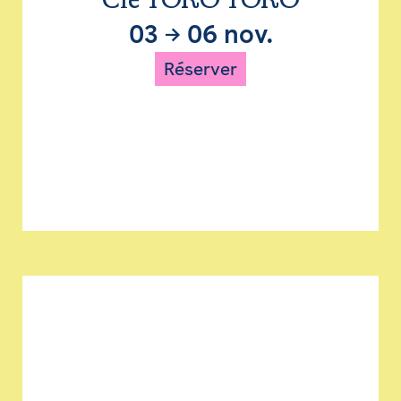
Cie TORO TORO
03
→
06 nov.
Réserver