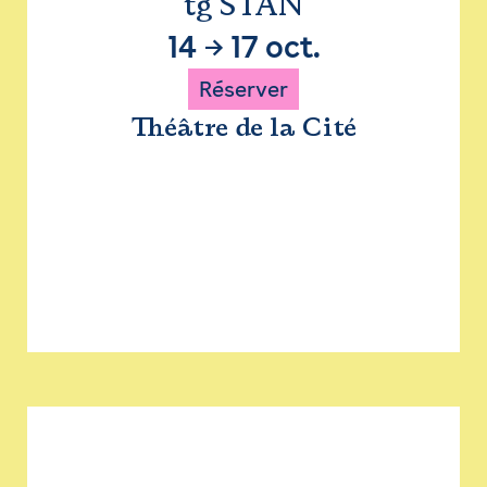
tg STAN
14
→
17 oct.
Réserver
Théâtre de la Cité