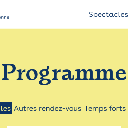
Spectacle
Top
Bar
/
Programme
Menu
les
Autres rendez-vous
Temps forts
on