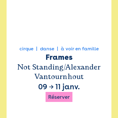
cirque
danse
à voir en famille
Frames
Not Standing/Alexander
Vantournhout
09
→
11 janv.
Réserver