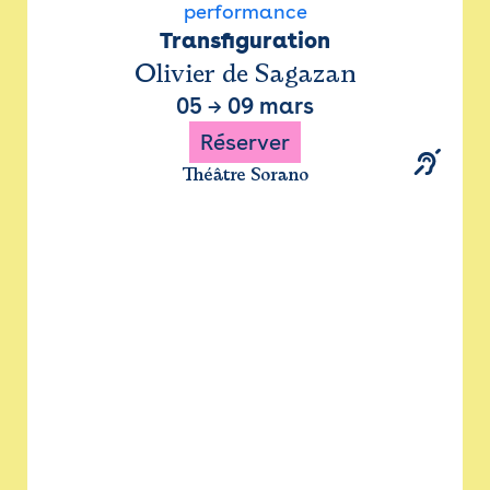
performance
Transfiguration
Olivier de Sagazan
05
→
09 mars
Réserver
Théâtre Sorano