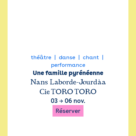
théâtre
danse
chant
performance
Une famille pyrénéenne
Nans Laborde-Jourdàa
Cie TORO TORO
03
→
06 nov.
Réserver