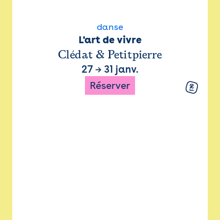
danse
L'art de vivre
Clédat & Petitpierre
27
→
31 janv.
Réserver