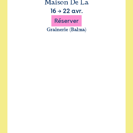
Maison De La
16
→
22 avr.
Réserver
Grainerie (Balma)