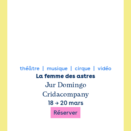
théâtre
musique
cirque
vidéo
La femme des astres
Jur Domingo
Cridacompany
18
→
20 mars
Réserver