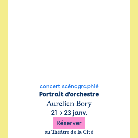
concert scénographié
Portrait d'orchestre
Aurélien Bory
21
→
23 janv.
Réserver
au Théâtre de la Cité