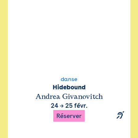
danse
Hidebound
Andrea Givanovitch
24
→
25 févr.
Réserver