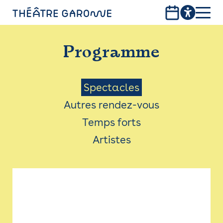
Aller
au
contenu
PROGRAMME
principal
Programme
INFOS PRATIQUES
AVEC LES PUBLICS
Menu
Spectacles
Autres rendez-vous
ACCESSIBILITÉ
Saison
Temps forts
LES PRODUCTIONS
Artistes
LE THÉÂTRE
Bistro
Billetterie