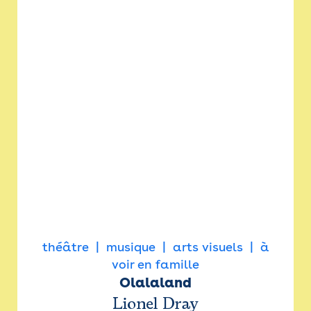
théâtre
musique
arts visuels
à
voir en famille
Olalaland
Lionel Dray