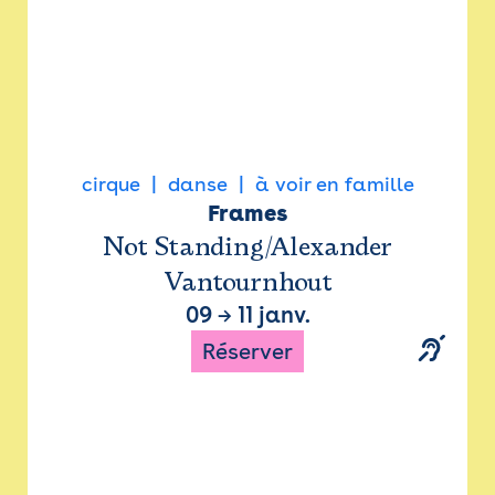
cirque
danse
à voir en famille
Frames
Not Standing/Alexander
Vantournhout
09
→
11 janv.
Réserver