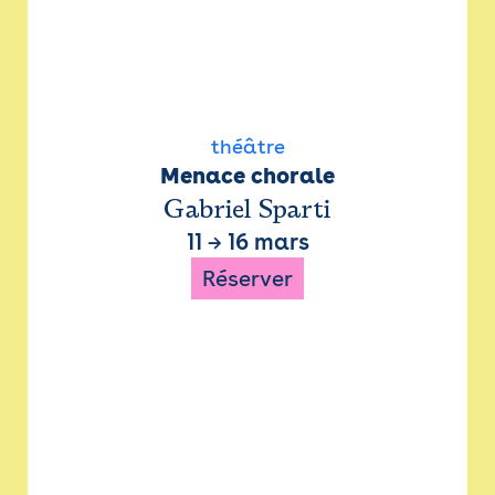
théâtre
Menace chorale
Gabriel Sparti
11
→
16 mars
Réserver