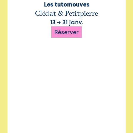
Les tutomouves
Clédat & Petitpierre
13
→
31 janv.
Réserver