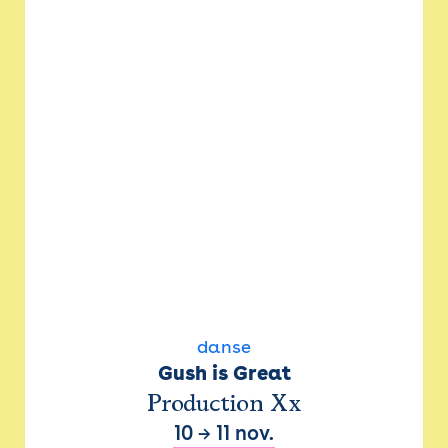
danse
Gush is Great
Production Xx
10
→
11 nov.