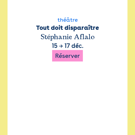
théâtre
Tout doit disparaître
Stéphanie Aflalo
15
→
17 déc.
Réserver