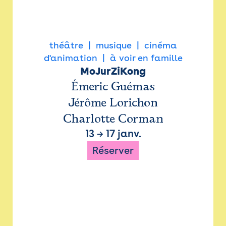
théâtre
musique
cinéma
d'animation
à voir en famille
MoJurZiKong
Émeric Guémas
Jérôme Lorichon
Charlotte Corman
13
→
17 janv.
Réserver