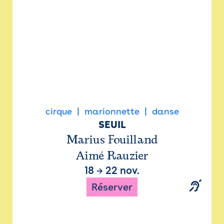
cirque
marionnette
danse
SEUIL
Marius Fouilland
Aimé Rauzier
18
→
22 nov.
Réserver