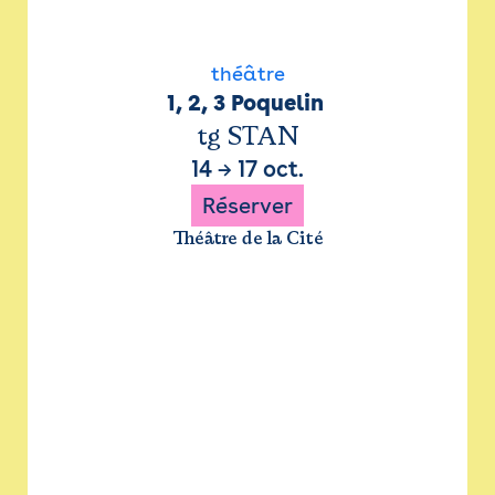
théâtre
1, 2, 3 Poquelin 
tg STAN
14
→
17 oct.
Réserver
Théâtre de la Cité