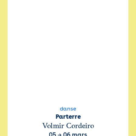
danse
Parterre
Volmir Cordeiro
05
→
06 mars