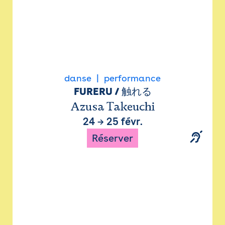
danse
performance
FURERU / 触れる
Azusa Takeuchi
24
→
25 févr.
Réserver