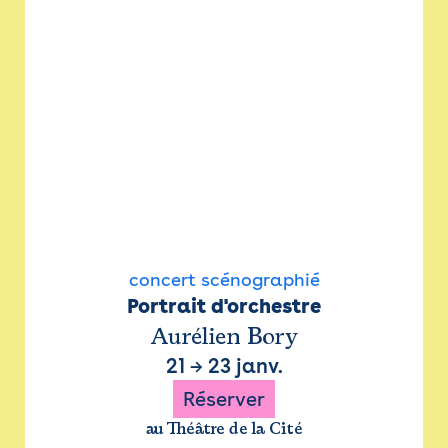
concert scénographié
Portrait d'orchestre
Aurélien Bory
21
→
23 janv.
Réserver
au Théâtre de la Cité