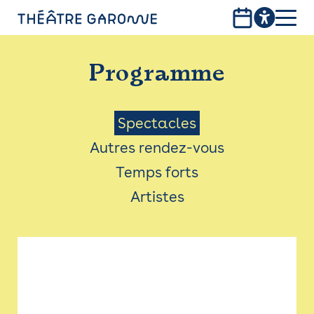
Aller
au
contenu
PROGRAMME
principal
Programme
INFOS PRATIQUES
AVEC LES PUBLICS
Menu
Spectacles
Autres rendez-vous
ACCESSIBILITÉ
Saison
Temps forts
LES PRODUCTIONS
Artistes
LE THÉÂTRE
Bistro
Billetterie