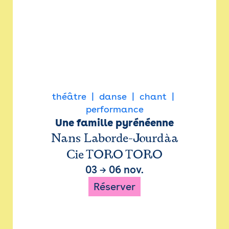
théâtre
danse
chant
performance
Une famille pyrénéenne
Nans Laborde-Jourdàa
Cie TORO TORO
03
→
06 nov.
Réserver