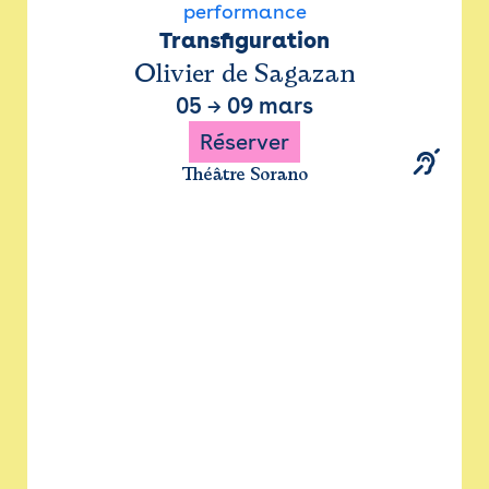
performance
Transfiguration
Olivier de Sagazan
05
→
09 mars
Réserver
Théâtre Sorano