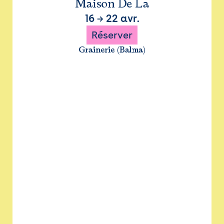
Maison De La
16
→
22 avr.
Réserver
Grainerie (Balma)