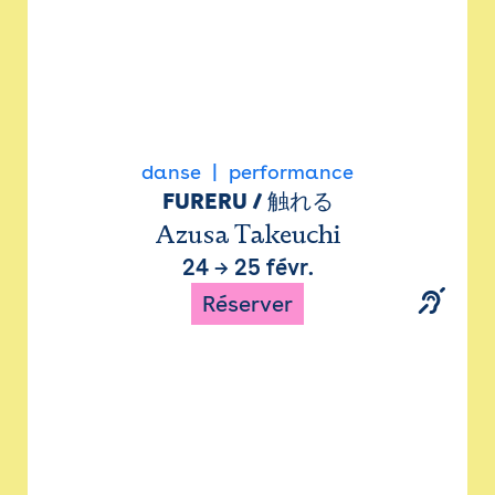
danse
performance
FURERU / 触れる
Azusa Takeuchi
24
→
25 févr.
Réserver