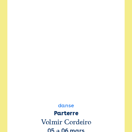
danse
Parterre
Volmir Cordeiro
05
→
06 mars