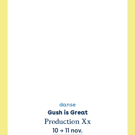
danse
Gush is Great
Production Xx
10
→
11 nov.