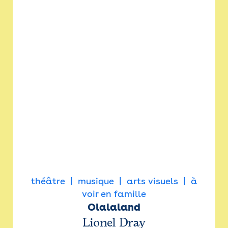
théâtre
musique
arts visuels
à
voir en famille
Olalaland
Lionel Dray