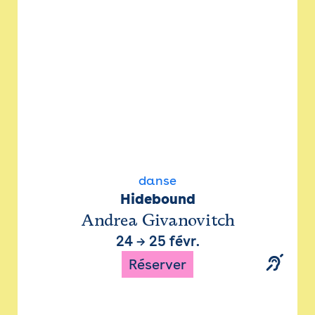
danse
Hidebound
Andrea Givanovitch
24
→
25 févr.
Réserver