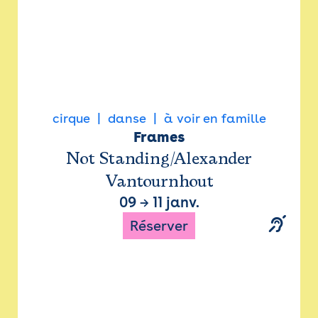
cirque
danse
à voir en famille
Frames
Not Standing/Alexander
Vantournhout
09
→
11 janv.
Réserver