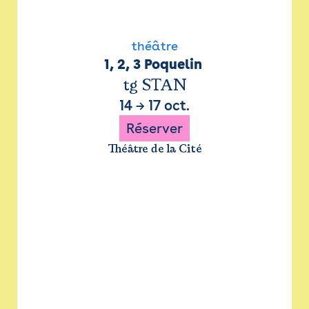
théâtre
1, 2, 3 Poquelin 
tg STAN
14
→
17 oct.
Réserver
Théâtre de la Cité