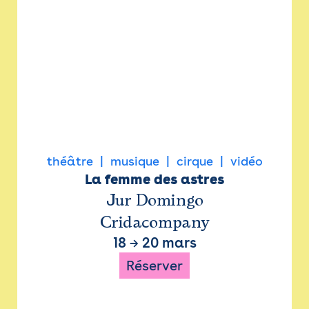
théâtre
musique
cirque
vidéo
La femme des astres
Jur Domingo
Cridacompany
18
→
20 mars
Réserver