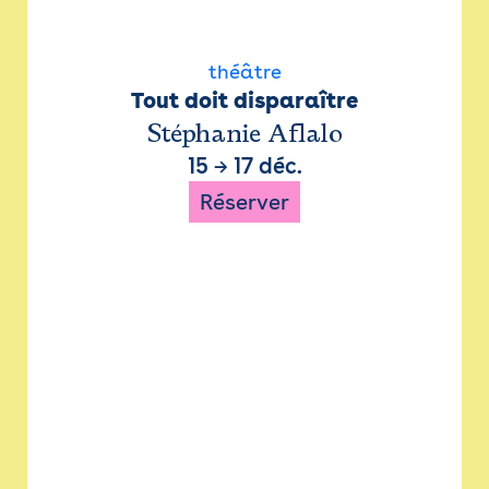
théâtre
Tout doit disparaître
Stéphanie Aflalo
15
→
17 déc.
Réserver