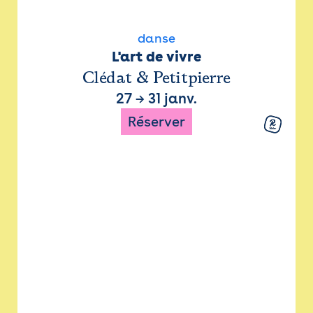
danse
L'art de vivre
Clédat & Petitpierre
27
→
31 janv.
Réserver