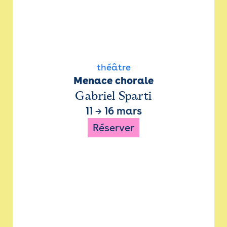
théâtre
Menace chorale
Gabriel Sparti
11
→
16 mars
Réserver