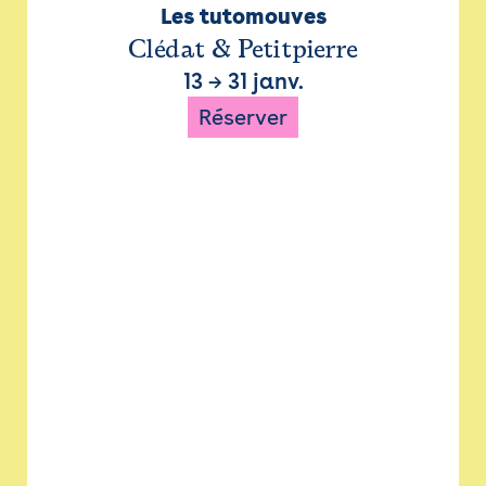
Les tutomouves
Clédat & Petitpierre
13
→
31 janv.
Réserver