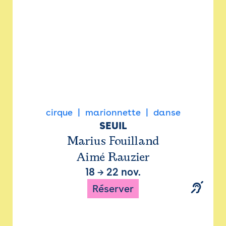
cirque
marionnette
danse
SEUIL
Marius Fouilland
Aimé Rauzier
18
→
22 nov.
Réserver