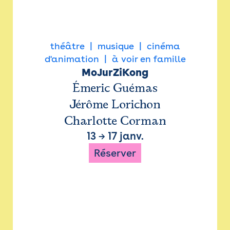
théâtre
musique
cinéma
d'animation
à voir en famille
MoJurZiKong
Émeric Guémas
Jérôme Lorichon
Charlotte Corman
13
→
17 janv.
Réserver