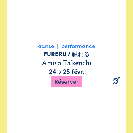
danse
performance
FURERU / 触れる
Azusa Takeuchi
24
→
25 févr.
Réserver