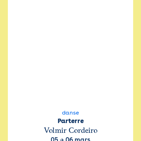
danse
Parterre
Volmir Cordeiro
05
→
06 mars