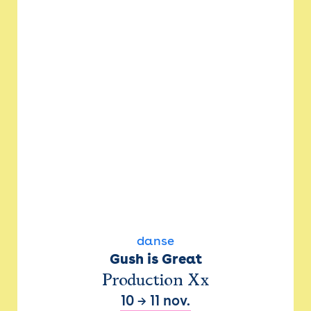
danse
Gush is Great
Production Xx
10
→
11 nov.