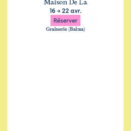
Maison De La
16
→
22 avr.
Réserver
Grainerie (Balma)