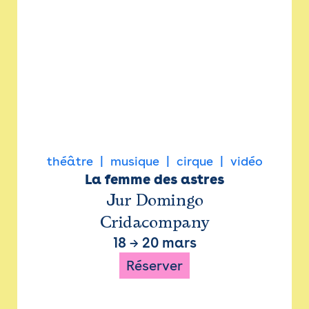
théâtre
musique
cirque
vidéo
La femme des astres
Jur Domingo
Cridacompany
18
→
20 mars
Réserver