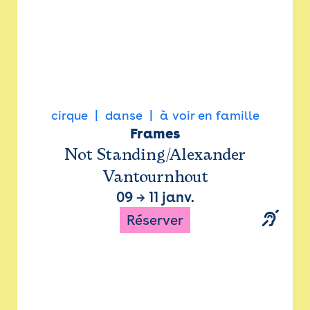
cirque
danse
à voir en famille
Frames
Not Standing/Alexander
Vantournhout
09
→
11 janv.
Réserver