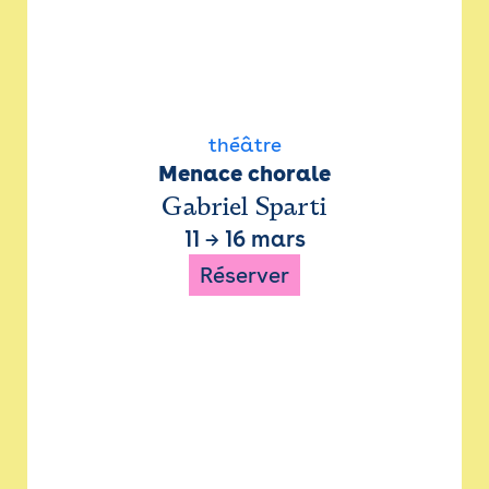
théâtre
Menace chorale
Gabriel Sparti
11
→
16 mars
Réserver