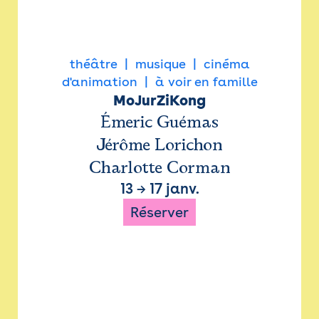
théâtre
musique
cinéma
d'animation
à voir en famille
MoJurZiKong
Émeric Guémas
Jérôme Lorichon
Charlotte Corman
13
→
17 janv.
Réserver