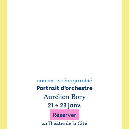
concert scénographié
Portrait d'orchestre
Aurélien Bory
21
→
23 janv.
Réserver
au Théâtre de la Cité