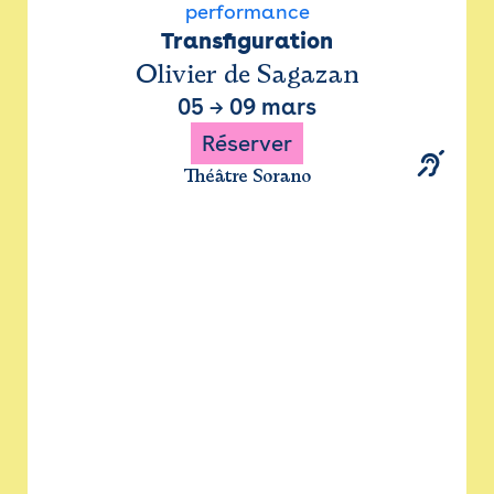
performance
Transfiguration
Olivier de Sagazan
05
→
09 mars
Réserver
Théâtre Sorano