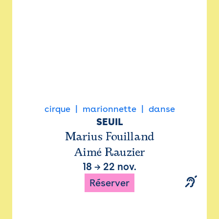
cirque
marionnette
danse
SEUIL
Marius Fouilland
Aimé Rauzier
18
→
22 nov.
Réserver