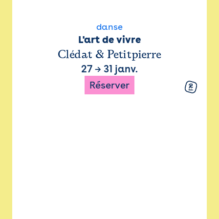
danse
L'art de vivre
Clédat & Petitpierre
27
→
31 janv.
Réserver