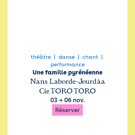
théâtre
danse
chant
performance
Une famille pyrénéenne
Nans Laborde-Jourdàa
Cie TORO TORO
03
→
06 nov.
Réserver