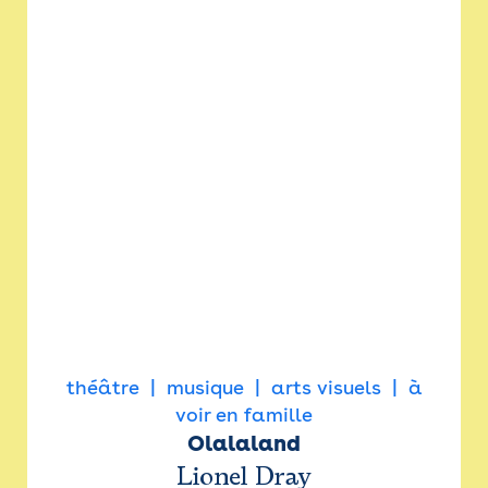
théâtre
musique
arts visuels
à
voir en famille
Olalaland
Lionel Dray