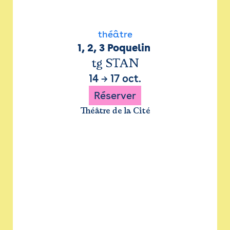
théâtre
1, 2, 3 Poquelin 
tg STAN
14
→
17 oct.
Réserver
Théâtre de la Cité