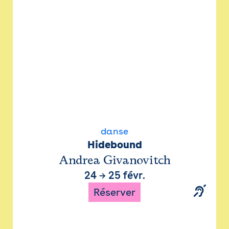
danse
Hidebound
Andrea Givanovitch
24
→
25 févr.
Réserver