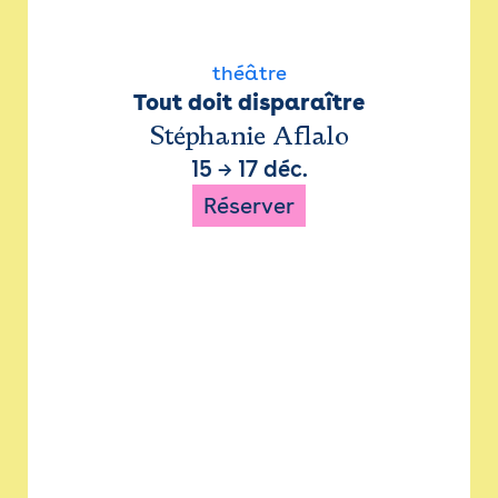
théâtre
Tout doit disparaître
Stéphanie Aflalo
15
→
17 déc.
Réserver