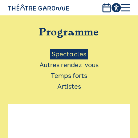
Aller
au
contenu
PROGRAMME
principal
Programme
INFOS PRATIQUES
AVEC LES PUBLICS
Menu
Spectacles
Autres rendez-vous
ACCESSIBILITÉ
Saison
Temps forts
LES PRODUCTIONS
Artistes
LE THÉÂTRE
Bistro
Billetterie