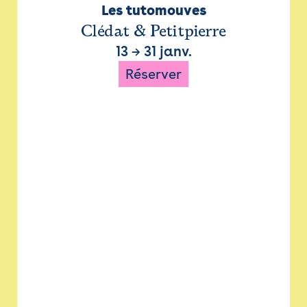
Les tutomouves
Clédat & Petitpierre
13
→
31 janv.
Réserver