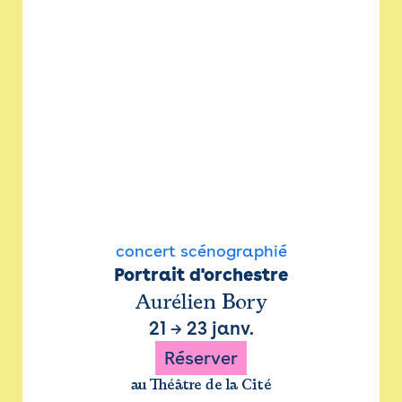
concert scénographié
Portrait d'orchestre
Aurélien Bory
21
→
23 janv.
Réserver
au Théâtre de la Cité