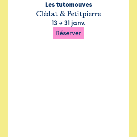
Les tutomouves
Clédat & Petitpierre
13
→
31 janv.
Réserver