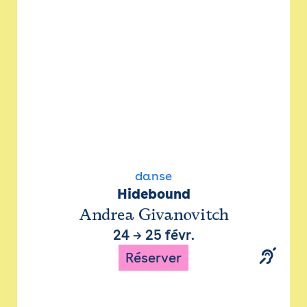
danse
Hidebound
Andrea Givanovitch
24
→
25 févr.
Réserver