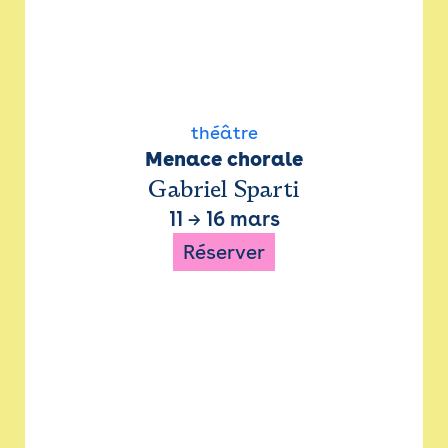
théâtre
Menace chorale
Gabriel Sparti
11
→
16 mars
Réserver