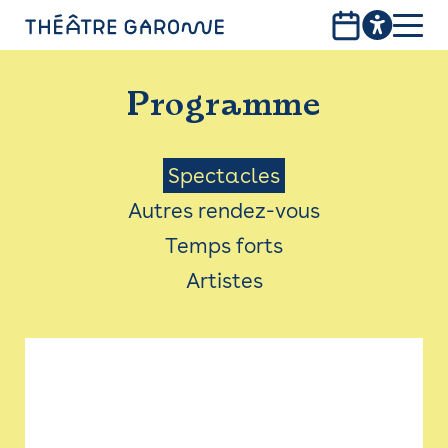
Aller
au
contenu
PROGRAMME
principal
Programme
INFOS PRATIQUES
AVEC LES PUBLICS
Menu
Spectacles
Autres rendez-vous
ACCESSIBILITÉ
Saison
Temps forts
LES PRODUCTIONS
Artistes
LE THÉÂTRE
Bistro
Billetterie