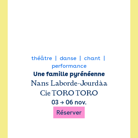
théâtre
danse
chant
performance
Une famille pyrénéenne
Nans Laborde-Jourdàa
Cie TORO TORO
03
→
06 nov.
Réserver