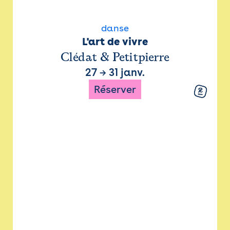
danse
L'art de vivre
Clédat & Petitpierre
27
→
31 janv.
Réserver