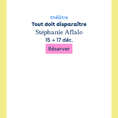
théâtre
Tout doit disparaître
Stéphanie Aflalo
15
→
17 déc.
Réserver