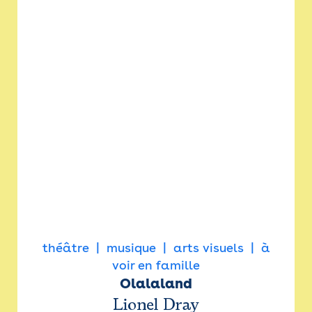
théâtre
musique
arts visuels
à
voir en famille
Olalaland
Lionel Dray