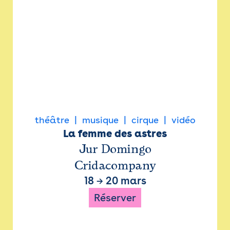
théâtre
musique
cirque
vidéo
La femme des astres
Jur Domingo
Cridacompany
18
→
20 mars
Réserver