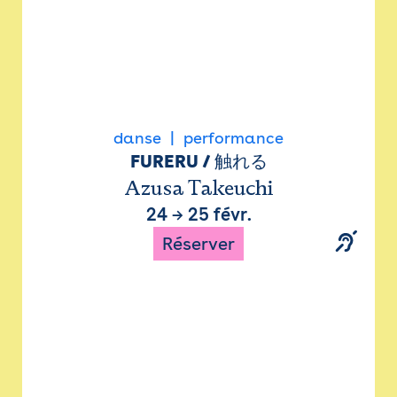
danse
performance
FURERU / 触れる
Azusa Takeuchi
24
→
25 févr.
Réserver