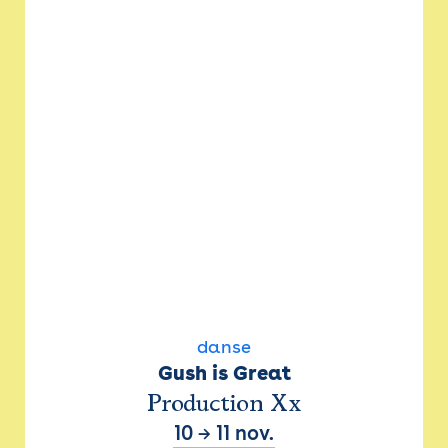
danse
Gush is Great
Production Xx
10
→
11 nov.