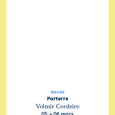
danse
Parterre
Volmir Cordeiro
05
→
06 mars