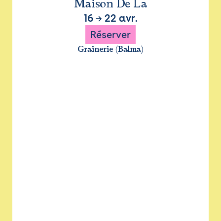
Maison De La
16
→
22 avr.
Réserver
Grainerie (Balma)