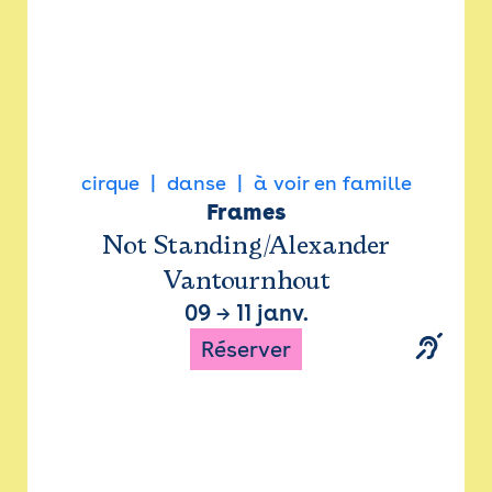
cirque
danse
à voir en famille
Frames
Not Standing/Alexander
Vantournhout
09
→
11 janv.
Réserver