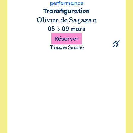
performance
Transfiguration
Olivier de Sagazan
05
→
09 mars
Réserver
Théâtre Sorano