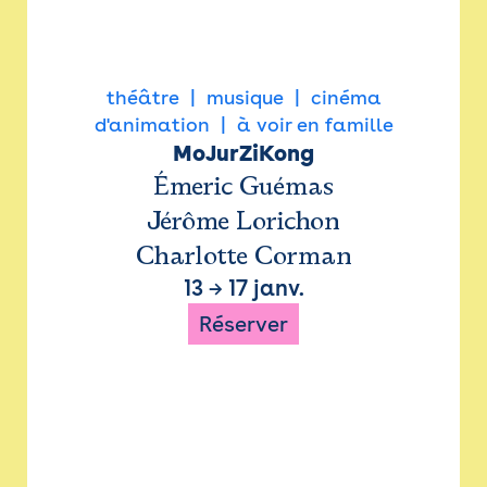
théâtre
musique
cinéma
d'animation
à voir en famille
MoJurZiKong
Émeric Guémas
Jérôme Lorichon
Charlotte Corman
13
→
17 janv.
Réserver