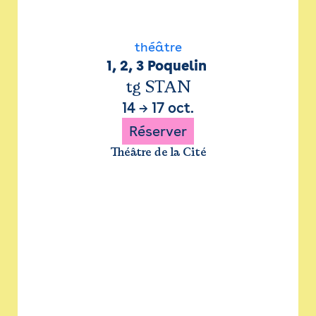
théâtre
1, 2, 3 Poquelin 
tg STAN
14
→
17 oct.
Réserver
Théâtre de la Cité