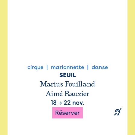
cirque
marionnette
danse
SEUIL
Marius Fouilland
Aimé Rauzier
18
→
22 nov.
Réserver