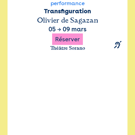
performance
Transfiguration
Olivier de Sagazan
05
→
09 mars
Réserver
Théâtre Sorano