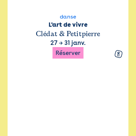
danse
L'art de vivre
Clédat & Petitpierre
27
→
31 janv.
Réserver