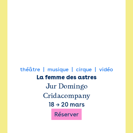
théâtre
musique
cirque
vidéo
La femme des astres
Jur Domingo
Cridacompany
18
→
20 mars
Réserver