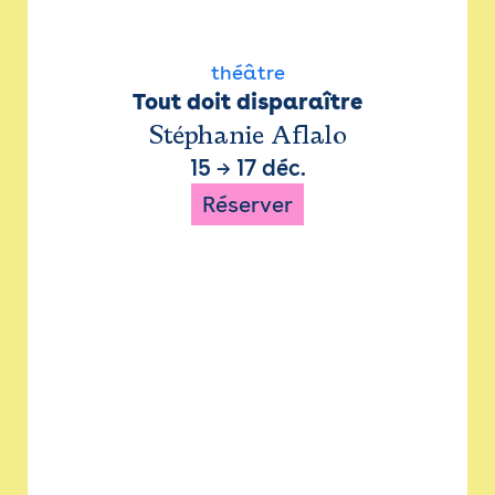
théâtre
Tout doit disparaître
Stéphanie Aflalo
15
→
17 déc.
Réserver