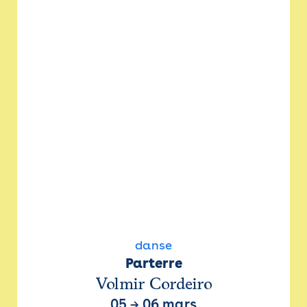
danse
Parterre
Volmir Cordeiro
05
→
06 mars