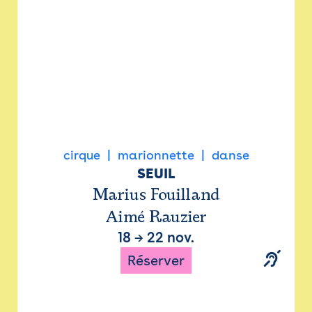
cirque
marionnette
danse
SEUIL
Marius Fouilland
Aimé Rauzier
18
→
22 nov.
Réserver