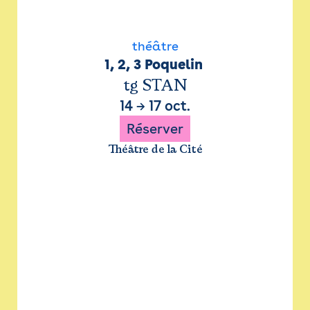
théâtre
1, 2, 3 Poquelin 
tg STAN
14
→
17 oct.
Réserver
Théâtre de la Cité