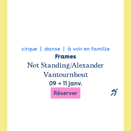
cirque
danse
à voir en famille
Frames
Not Standing/Alexander
Vantournhout
09
→
11 janv.
Réserver