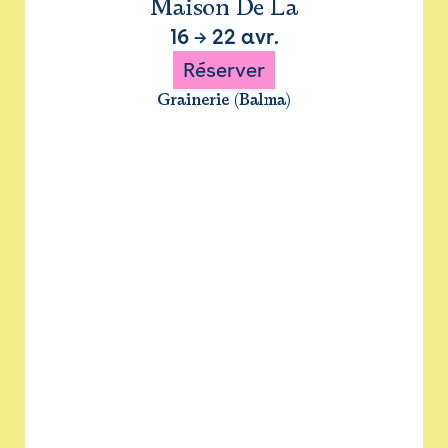
Maison De La
16
→
22 avr.
Réserver
Grainerie (Balma)