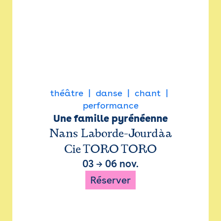
théâtre
danse
chant
performance
Une famille pyrénéenne
Nans Laborde-Jourdàa
Cie TORO TORO
03
→
06 nov.
Réserver