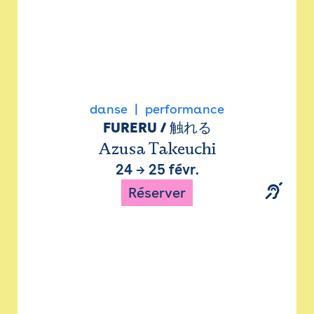
danse
performance
FURERU / 触れる
Azusa Takeuchi
24
→
25 févr.
Réserver