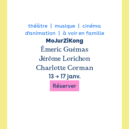
théâtre
musique
cinéma
d'animation
à voir en famille
MoJurZiKong
Émeric Guémas
Jérôme Lorichon
Charlotte Corman
13
→
17 janv.
Réserver