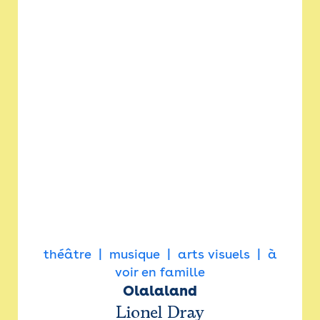
théâtre
musique
arts visuels
à
voir en famille
Olalaland
Lionel Dray