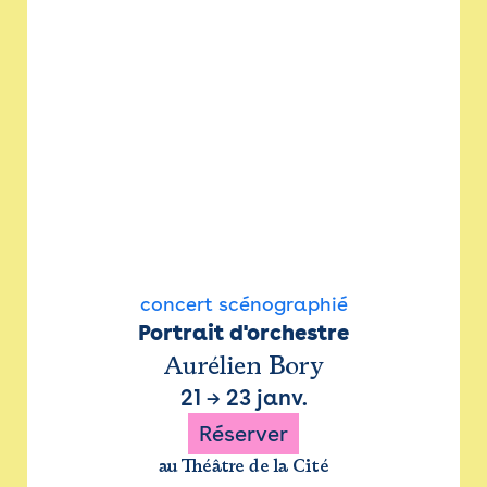
concert scénographié
Portrait d'orchestre
Aurélien Bory
21
→
23 janv.
Réserver
au Théâtre de la Cité