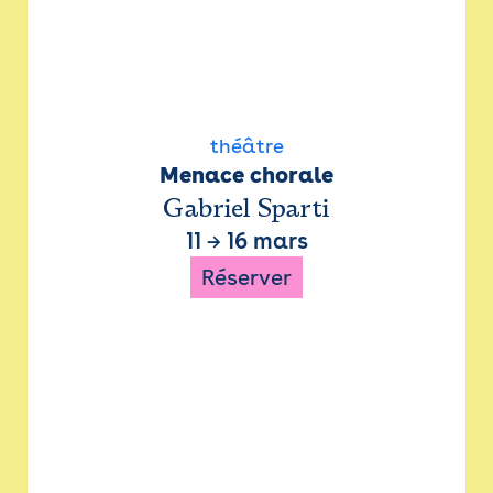
théâtre
Menace chorale
Gabriel Sparti
11
→
16 mars
Réserver