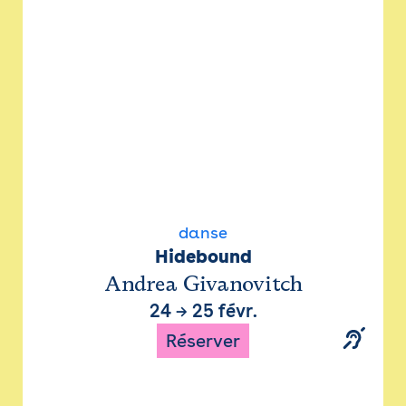
danse
Hidebound
Andrea Givanovitch
24
→
25 févr.
Réserver