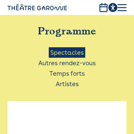
Aller
au
contenu
PROGRAMME
principal
Programme
INFOS PRATIQUES
AVEC LES PUBLICS
Menu
Spectacles
Autres rendez-vous
ACCESSIBILITÉ
Saison
Temps forts
LES PRODUCTIONS
Artistes
LE THÉÂTRE
Bistro
Billetterie