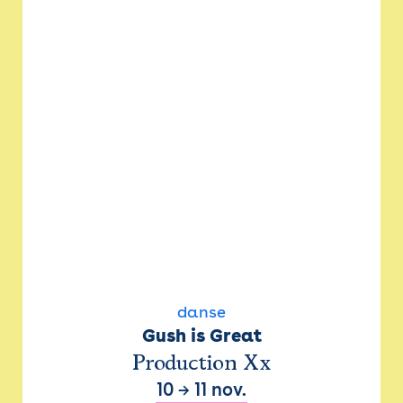
danse
Gush is Great
Production Xx
10
→
11 nov.