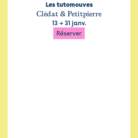
Les tutomouves
Clédat & Petitpierre
13
→
31 janv.
Réserver