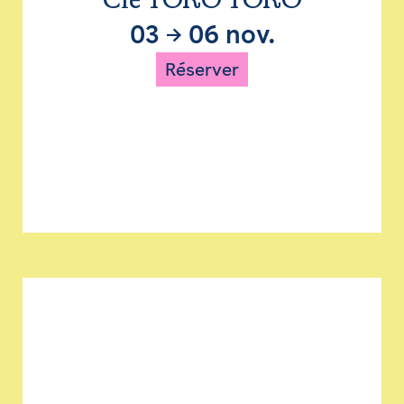
Cie TORO TORO
03
→
06 nov.
Réserver