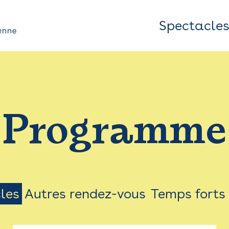
Spectacle
Top
Bar
/
Programme
Menu
les
Autres rendez-vous
Temps forts
on