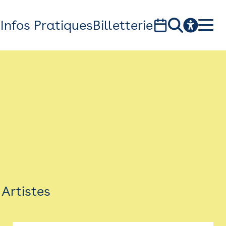
s
Infos Pratiques
Billetterie
Bistro
Billetterie
Newsletter
Espace presse
Artistes
théâtre Garonne, scène européenne
1, av. du Chateau d'eau - 31300 Toulouse