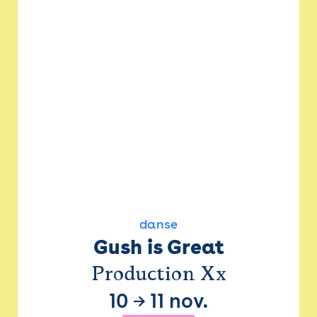
danse
Gush is Great
Production Xx
10
→
11 nov.