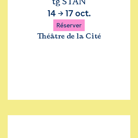
tg STAN
14
→
17 oct.
Réserver
Théâtre de la Cité