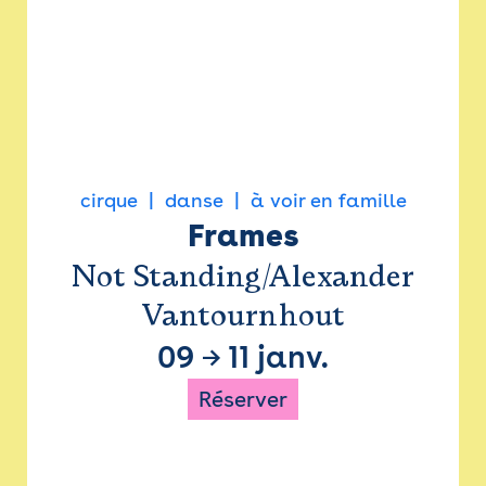
cirque
danse
à voir en famille
Frames
Not Standing/Alexander
Vantournhout
09
→
11 janv.
Réserver