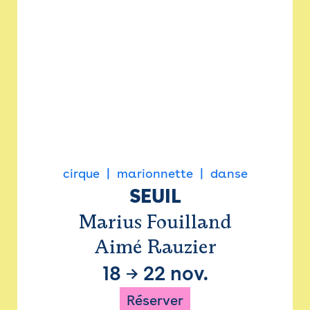
cirque
marionnette
danse
SEUIL
Marius Fouilland
Aimé Rauzier
18
→
22 nov.
Réserver