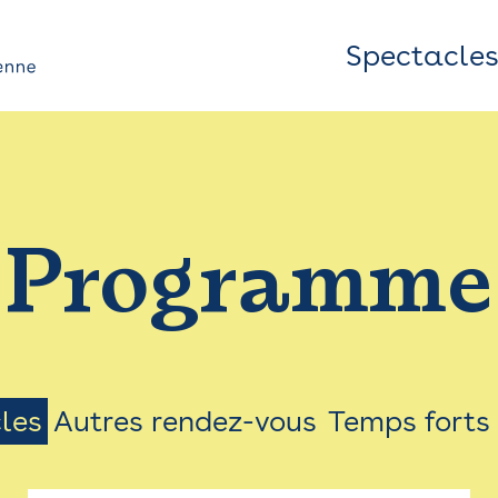
Spectacle
Top
Bar
/
Programme
Menu
les
Autres rendez-vous
Temps forts
on