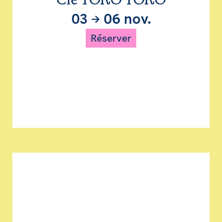
Cie TORO TORO
03
→
06 nov.
Réserver