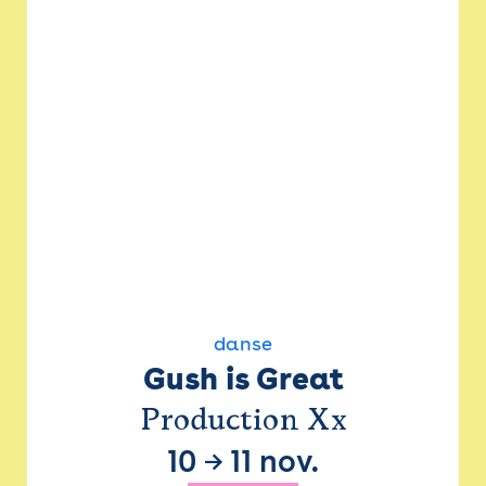
danse
Gush is Great
Production Xx
10
→
11 nov.