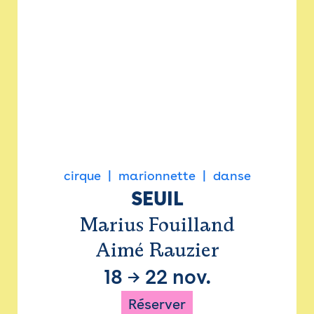
cirque
marionnette
danse
SEUIL
Marius Fouilland
Aimé Rauzier
18
→
22 nov.
Réserver