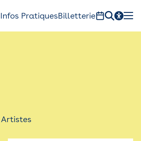
s
Infos Pratiques
Billetterie
Bistro
Billetterie
Newsletter
Espace presse
Artistes
théâtre Garonne, scène européenne
1, av. du Chateau d'eau - 31300 Toulouse