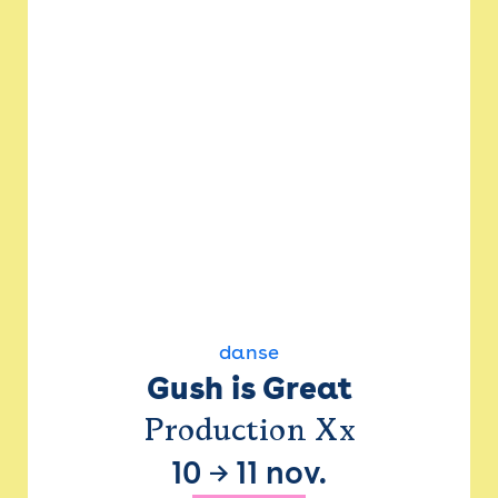
danse
Gush is Great
Production Xx
10
→
11 nov.