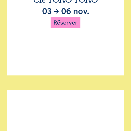
Cie TORO TORO
03
→
06 nov.
Réserver