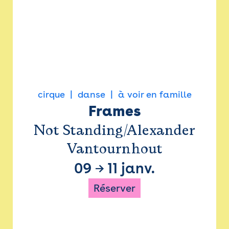
cirque
danse
à voir en famille
Frames
Not Standing/Alexander
Vantournhout
09
→
11 janv.
Réserver