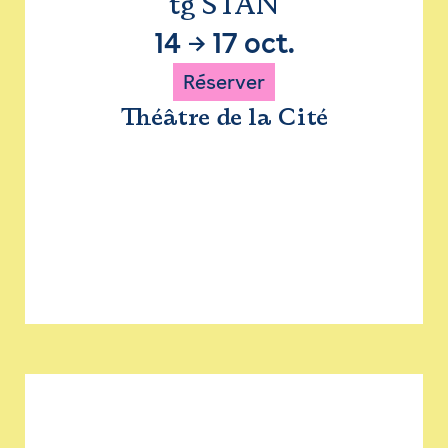
tg STAN
14
→
17 oct.
Réserver
Théâtre de la Cité