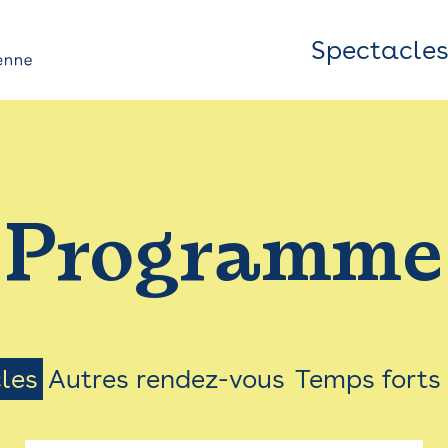
Spectacle
Top
Bar
/
Programme
Menu
les
Autres rendez-vous
Temps forts
on