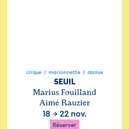
cirque
marionnette
danse
SEUIL
Marius Fouilland
Aimé Rauzier
18
→
22 nov.
Réserver