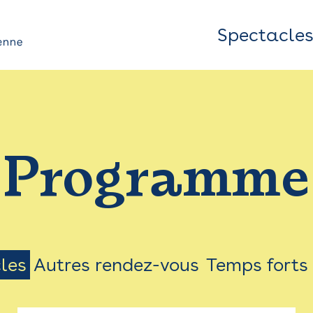
Spectacle
Top
Bar
/
Programme
Menu
les
Autres rendez-vous
Temps forts
on