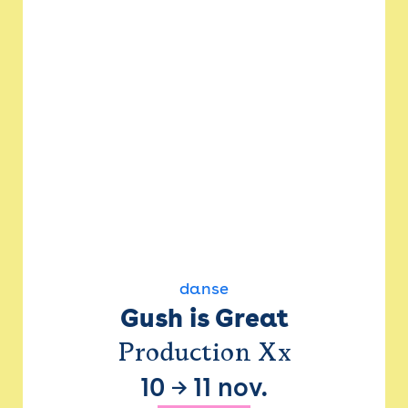
danse
Gush is Great
Production Xx
10
→
11 nov.