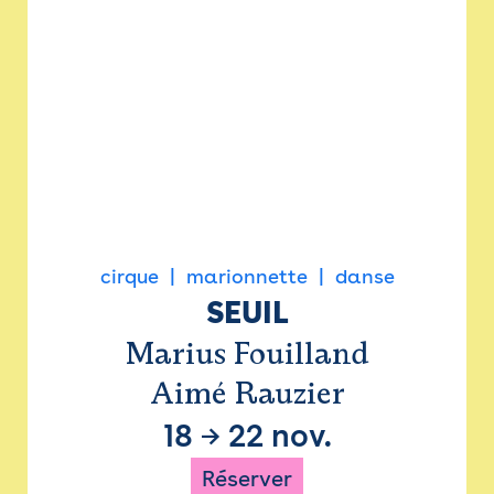
cirque
marionnette
danse
SEUIL
Marius Fouilland
Aimé Rauzier
18
→
22 nov.
Réserver