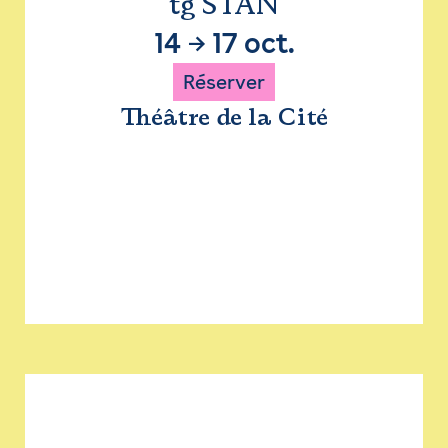
tg STAN
14
→
17 oct.
Réserver
Théâtre de la Cité