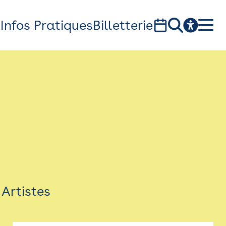
s
Infos Pratiques
Billetterie
Bistro
Billetterie
Newsletter
Espace presse
Artistes
théâtre Garonne, scène européenne
1, av. du Chateau d'eau - 31300 Toulouse