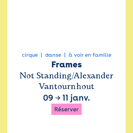
cirque
danse
à voir en famille
Frames
Not Standing/Alexander
Vantournhout
09
→
11 janv.
Réserver