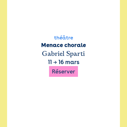
théâtre
Menace chorale
Gabriel Sparti
11
→
16 mars
Réserver