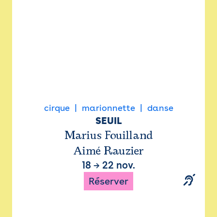
cirque
marionnette
danse
SEUIL
Marius Fouilland
Aimé Rauzier
18
→
22 nov.
Réserver