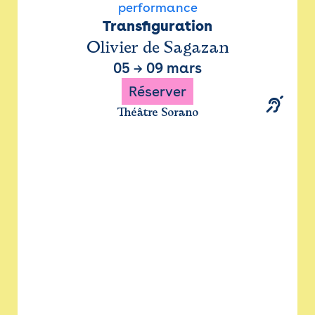
performance
Transfiguration
Olivier de Sagazan
05
→
09 mars
Réserver
Théâtre Sorano