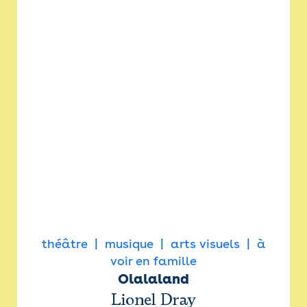
théâtre
musique
arts visuels
à
voir en famille
Olalaland
Lionel Dray