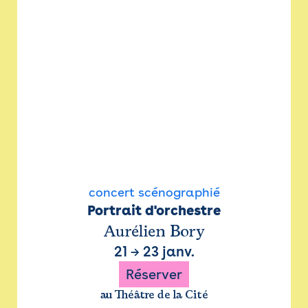
concert scénographié
Portrait d'orchestre
Aurélien Bory
21
→
23 janv.
Réserver
au Théâtre de la Cité