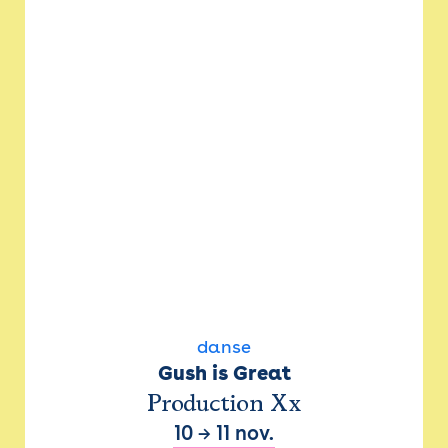
danse
Gush is Great
Production Xx
10
→
11 nov.