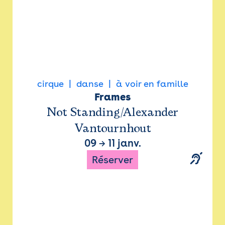
cirque
danse
à voir en famille
Frames
Not Standing/Alexander
Vantournhout
09
→
11 janv.
Réserver