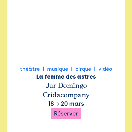
théâtre
musique
cirque
vidéo
La femme des astres
Jur Domingo
Cridacompany
18
→
20 mars
Réserver