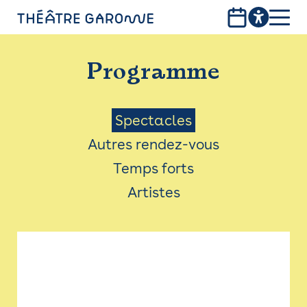
Aller
au
contenu
PROGRAMME
principal
Programme
INFOS PRATIQUES
AVEC LES PUBLICS
Menu
Spectacles
Autres rendez-vous
ACCESSIBILITÉ
Saison
Temps forts
LES PRODUCTIONS
Artistes
LE THÉÂTRE
Bistro
Billetterie