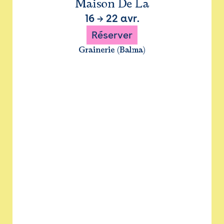
Maison De La
16
→
22 avr.
Réserver
Grainerie (Balma)