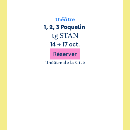
théâtre
1, 2, 3 Poquelin 
tg STAN
14
→
17 oct.
Réserver
Théâtre de la Cité