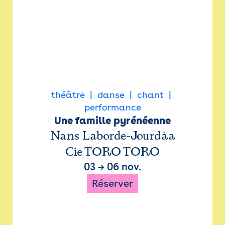
théâtre
danse
chant
performance
Une famille pyrénéenne
Nans Laborde-Jourdàa
Cie TORO TORO
03
→
06 nov.
Réserver