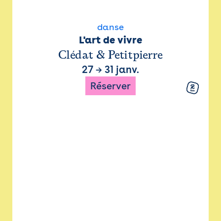
danse
L'art de vivre
Clédat & Petitpierre
27
→
31 janv.
Réserver