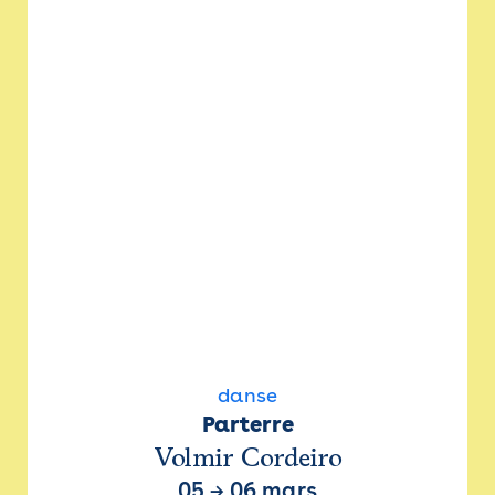
danse
Parterre
Volmir Cordeiro
05
→
06 mars