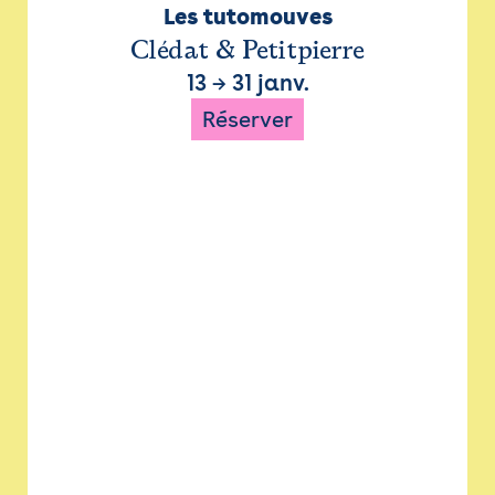
Les tutomouves
Clédat & Petitpierre
13
→
31 janv.
Réserver