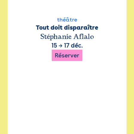
théâtre
Tout doit disparaître
Stéphanie Aflalo
15
→
17 déc.
Réserver