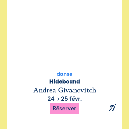
danse
Hidebound
Andrea Givanovitch
24
→
25 févr.
Réserver