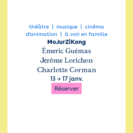
théâtre
musique
cinéma
d'animation
à voir en famille
MoJurZiKong
Émeric Guémas
Jérôme Lorichon
Charlotte Corman
13
→
17 janv.
Réserver