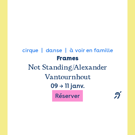
cirque
danse
à voir en famille
Frames
Not Standing/Alexander
Vantournhout
09
→
11 janv.
Réserver