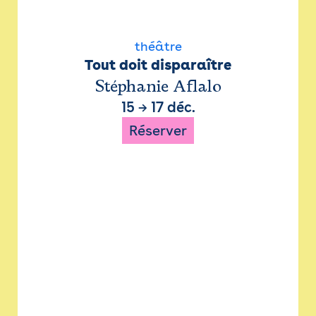
théâtre
Tout doit disparaître
Stéphanie Aflalo
15
→
17 déc.
Réserver