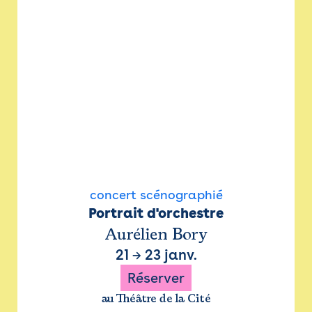
concert scénographié
Portrait d'orchestre
Aurélien Bory
21
→
23 janv.
Réserver
au Théâtre de la Cité