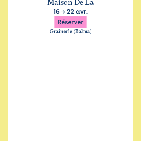
Maison De La
16
→
22 avr.
Réserver
Grainerie (Balma)