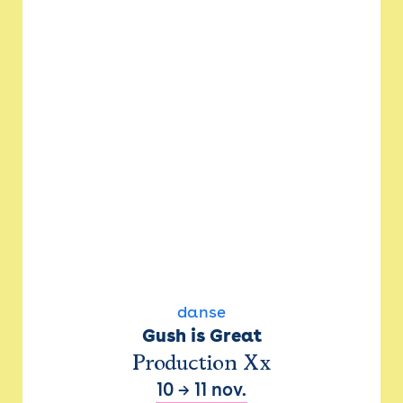
danse
Gush is Great
Production Xx
10
→
11 nov.