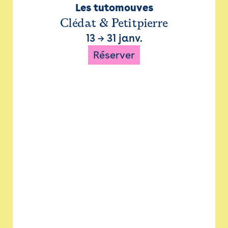
Les tutomouves
Clédat & Petitpierre
13
→
31 janv.
Réserver