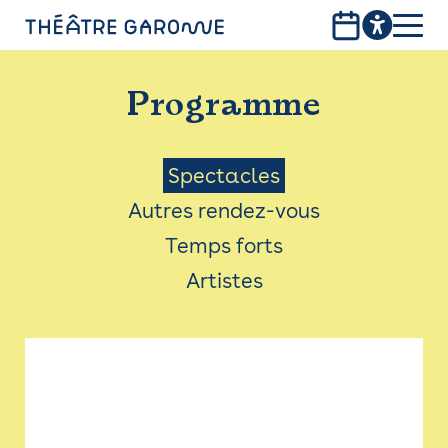
Aller
au
contenu
PROGRAMME
principal
Programme
INFOS PRATIQUES
AVEC LES PUBLICS
Menu
Spectacles
Autres rendez-vous
ACCESSIBILITÉ
Saison
Temps forts
LES PRODUCTIONS
Artistes
LE THÉÂTRE
Bistro
Billetterie