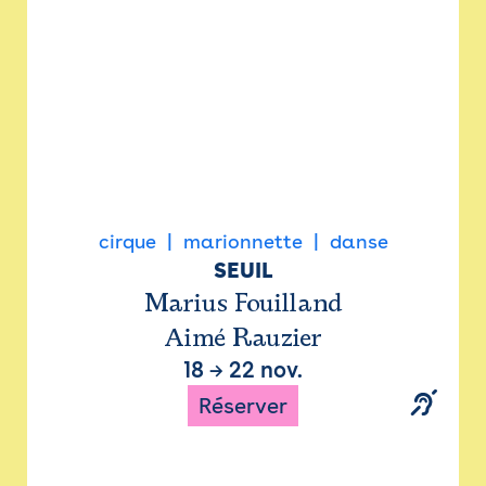
cirque
marionnette
danse
SEUIL
Marius Fouilland
Aimé Rauzier
18
→
22 nov.
Réserver