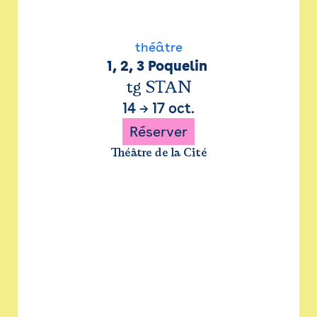
théâtre
1, 2, 3 Poquelin 
tg STAN
14
→
17 oct.
Réserver
Théâtre de la Cité