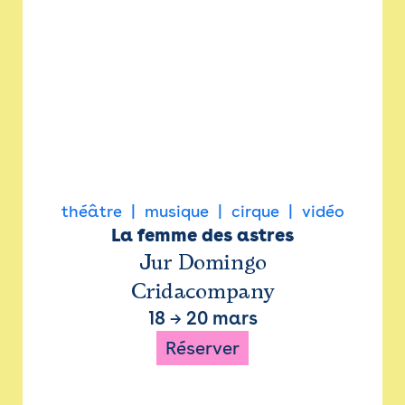
théâtre
musique
cirque
vidéo
La femme des astres
Jur Domingo
Cridacompany
18
→
20 mars
Réserver