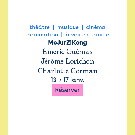
théâtre
musique
cinéma
d'animation
à voir en famille
MoJurZiKong
Émeric Guémas
Jérôme Lorichon
Charlotte Corman
13
→
17 janv.
Réserver