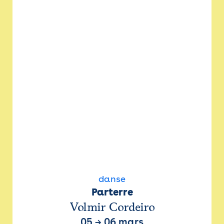
danse
Parterre
Volmir Cordeiro
05
→
06 mars