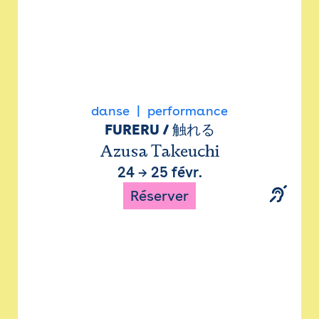
danse
performance
FURERU / 触れる
Azusa Takeuchi
24
→
25 févr.
Réserver