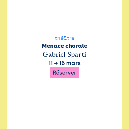
théâtre
Menace chorale
Gabriel Sparti
11
→
16 mars
Réserver