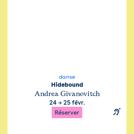
danse
Hidebound
Andrea Givanovitch
24
→
25 févr.
Réserver