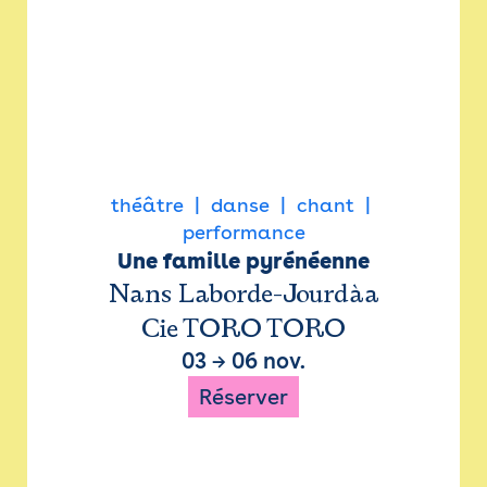
théâtre
danse
chant
performance
Une famille pyrénéenne
Nans Laborde-Jourdàa
Cie TORO TORO
03
→
06 nov.
Réserver