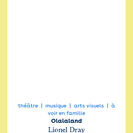
théâtre
musique
arts visuels
à
voir en famille
Olalaland
Lionel Dray