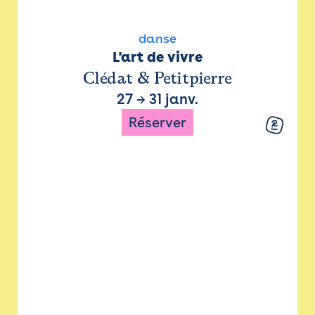
danse
L'art de vivre
Clédat & Petitpierre
27
→
31 janv.
Réserver