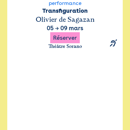
performance
Transfiguration
Olivier de Sagazan
05
→
09 mars
Réserver
Théâtre Sorano