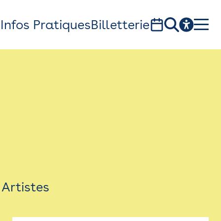
s
Infos Pratiques
Billetterie
Bistro
Billetterie
Newsletter
Espace presse
Artistes
théâtre Garonne, scène européenne
1, av. du Chateau d'eau - 31300 Toulouse