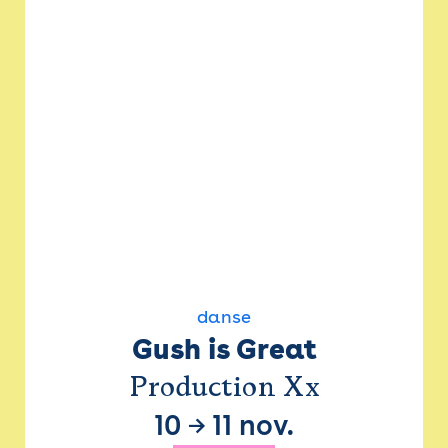
danse
Gush is Great
Production Xx
10
→
11 nov.