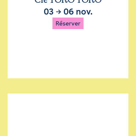
Cie TORO TORO
03
→
06 nov.
Réserver