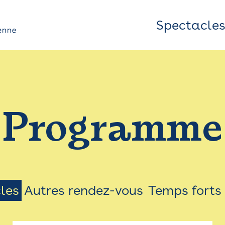
Spectacle
Top
Bar
/
Programme
Menu
les
Autres rendez-vous
Temps forts
on