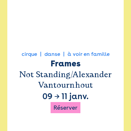
cirque
danse
à voir en famille
Frames
Not Standing/Alexander
Vantournhout
09
→
11 janv.
Réserver