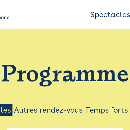
Spectacle
Top
Bar
/
Programme
Menu
les
Autres rendez-vous
Temps forts
on