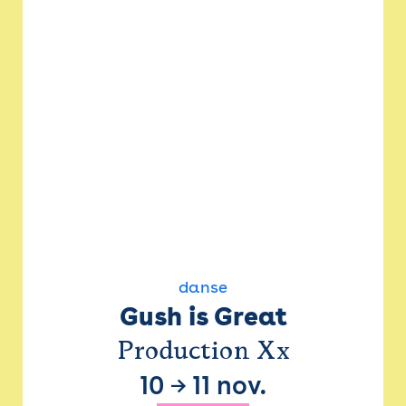
danse
Gush is Great
Production Xx
10
→
11 nov.