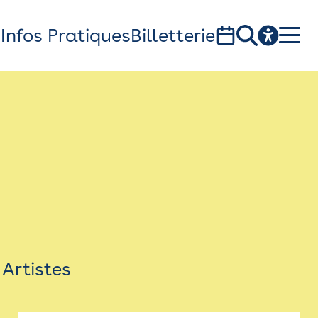
s
Infos Pratiques
Billetterie
Bistro
Billetterie
Newsletter
Espace presse
Artistes
théâtre Garonne, scène européenne
1, av. du Chateau d'eau - 31300 Toulouse