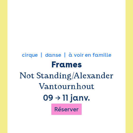
cirque
danse
à voir en famille
Frames
Not Standing/Alexander
Vantournhout
09
→
11 janv.
Réserver