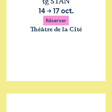
tg STAN
14
→
17 oct.
Réserver
Théâtre de la Cité