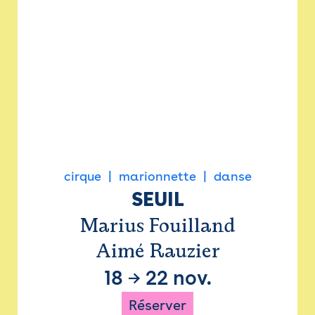
cirque
marionnette
danse
SEUIL
Marius Fouilland
Aimé Rauzier
18
→
22 nov.
Réserver