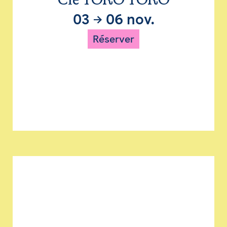
Cie TORO TORO
03
→
06 nov.
Réserver