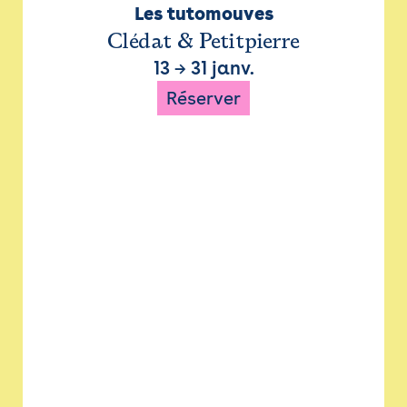
Les tutomouves
Clédat & Petitpierre
13
→
31 janv.
Réserver