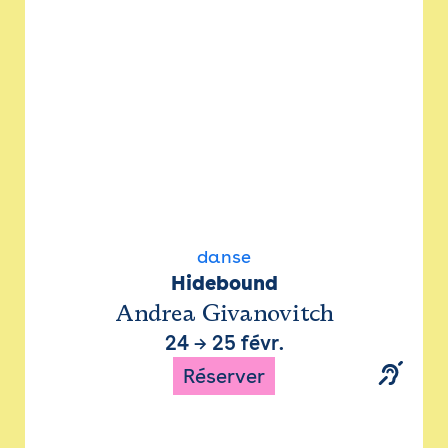
danse
Hidebound
Andrea Givanovitch
24
→
25 févr.
Réserver