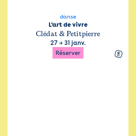
danse
L'art de vivre
Clédat & Petitpierre
27
→
31 janv.
Réserver