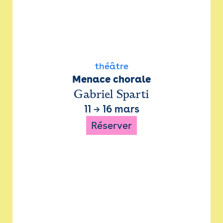
théâtre
Menace chorale
Gabriel Sparti
11
→
16 mars
Réserver