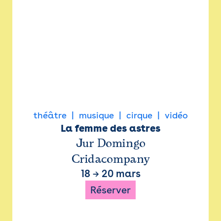
théâtre
musique
cirque
vidéo
La femme des astres
Jur Domingo
Cridacompany
18
→
20 mars
Réserver