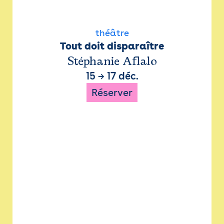
théâtre
Tout doit disparaître
Stéphanie Aflalo
15
→
17 déc.
Réserver