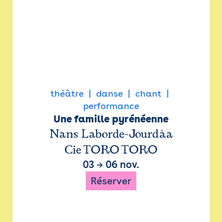
théâtre
danse
chant
performance
Une famille pyrénéenne
Nans Laborde-Jourdàa
Cie TORO TORO
03
→
06 nov.
Réserver