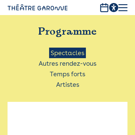
Aller
au
contenu
PROGRAMME
principal
Programme
INFOS PRATIQUES
AVEC LES PUBLICS
Menu
Spectacles
Autres rendez-vous
ACCESSIBILITÉ
Saison
Temps forts
LES PRODUCTIONS
Artistes
LE THÉÂTRE
Bistro
Billetterie