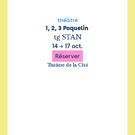
théâtre
1, 2, 3 Poquelin 
tg STAN
14
→
17 oct.
Réserver
Théâtre de la Cité