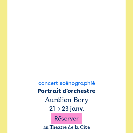
concert scénographié
Portrait d'orchestre
Aurélien Bory
21
→
23 janv.
Réserver
au Théâtre de la Cité