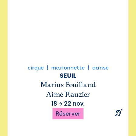
cirque
marionnette
danse
SEUIL
Marius Fouilland
Aimé Rauzier
18
→
22 nov.
Réserver