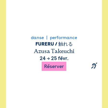
danse
performance
FURERU / 触れる
Azusa Takeuchi
24
→
25 févr.
Réserver