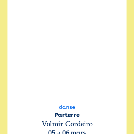
danse
Parterre
Volmir Cordeiro
05
→
06 mars