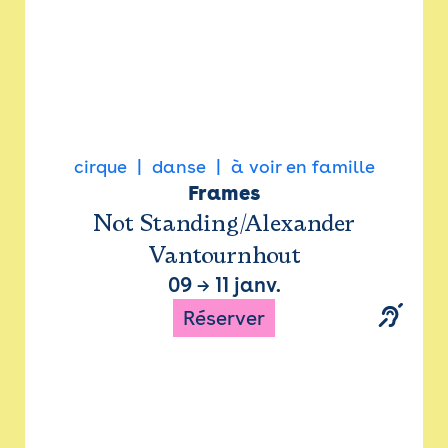
cirque
danse
à voir en famille
Frames
Not Standing/Alexander
Vantournhout
09
→
11 janv.
Réserver