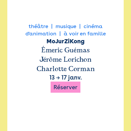
théâtre
musique
cinéma
d'animation
à voir en famille
MoJurZiKong
Émeric Guémas
Jérôme Lorichon
Charlotte Corman
13
→
17 janv.
Réserver