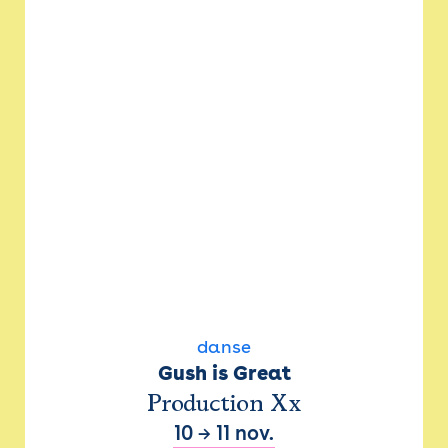
danse
Gush is Great
Production Xx
10
→
11 nov.