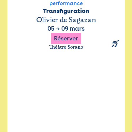
performance
Transfiguration
Olivier de Sagazan
05
→
09 mars
Réserver
Théâtre Sorano