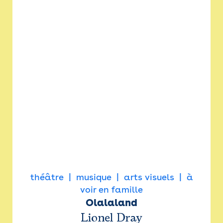
théâtre
musique
arts visuels
à
voir en famille
Olalaland
Lionel Dray