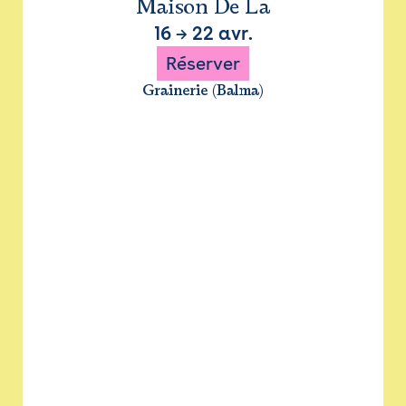
Maison De La
16
→
22 avr.
Réserver
Grainerie (Balma)