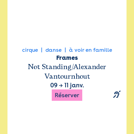
cirque
danse
à voir en famille
Frames
Not Standing/Alexander
Vantournhout
09
→
11 janv.
Réserver