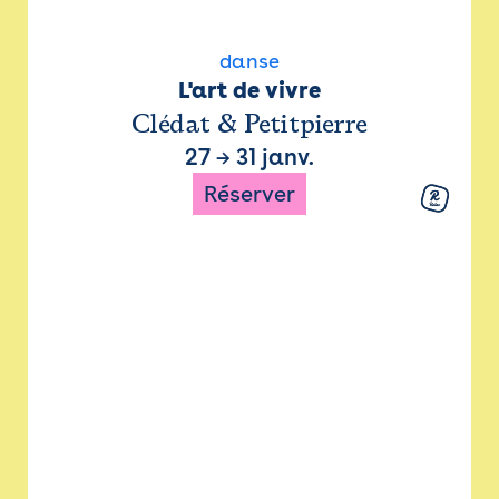
danse
L'art de vivre
Clédat & Petitpierre
27
→
31 janv.
Réserver