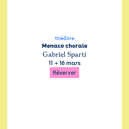
théâtre
Menace chorale
Gabriel Sparti
11
→
16 mars
Réserver