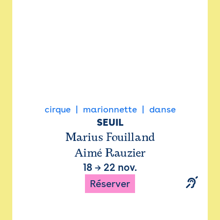
cirque
marionnette
danse
SEUIL
Marius Fouilland
Aimé Rauzier
18
→
22 nov.
Réserver