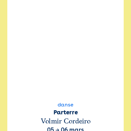
danse
Parterre
Volmir Cordeiro
05
→
06 mars