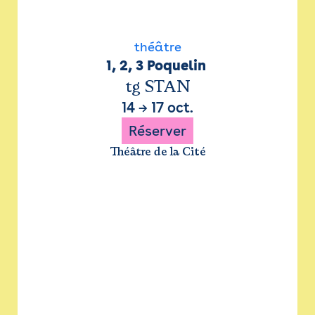
théâtre
1, 2, 3 Poquelin 
tg STAN
14
→
17 oct.
Réserver
Théâtre de la Cité