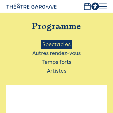
Aller
au
contenu
PROGRAMME
principal
Programme
INFOS PRATIQUES
AVEC LES PUBLICS
Menu
Spectacles
Autres rendez-vous
ACCESSIBILITÉ
Saison
Temps forts
LES PRODUCTIONS
Artistes
LE THÉÂTRE
Bistro
Billetterie