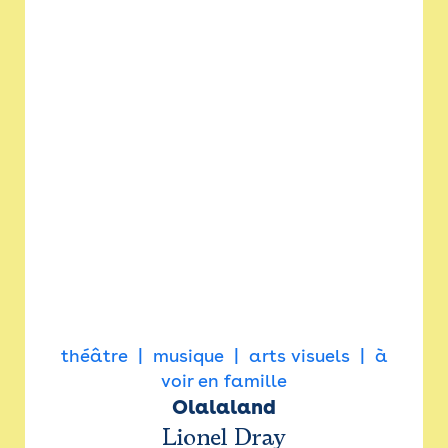
théâtre
musique
arts visuels
à
voir en famille
Olalaland
Lionel Dray