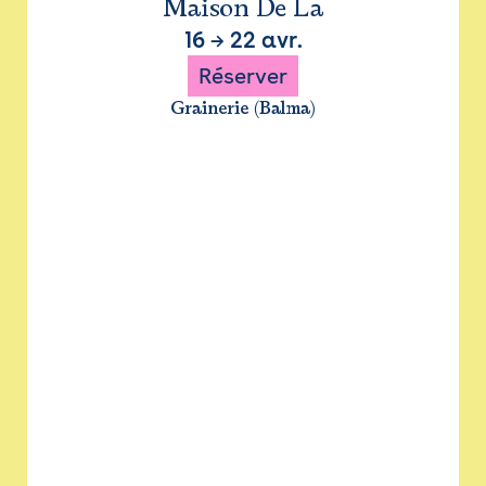
Maison De La
16
→
22 avr.
Réserver
Grainerie (Balma)