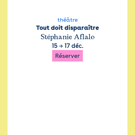
théâtre
Tout doit disparaître
Stéphanie Aflalo
15
→
17 déc.
Réserver