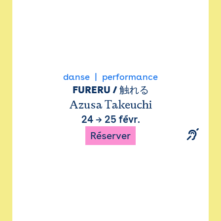
danse
performance
FURERU / 触れる
Azusa Takeuchi
24
→
25 févr.
Réserver