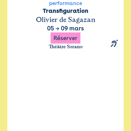
performance
Transfiguration
Olivier de Sagazan
05
→
09 mars
Réserver
Théâtre Sorano