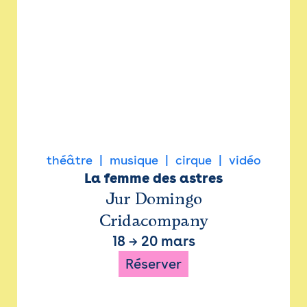
théâtre
musique
cirque
vidéo
La femme des astres
Jur Domingo
Cridacompany
18
→
20 mars
Réserver