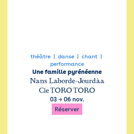
théâtre
danse
chant
performance
Une famille pyrénéenne
Nans Laborde-Jourdàa
Cie TORO TORO
03
→
06 nov.
Réserver