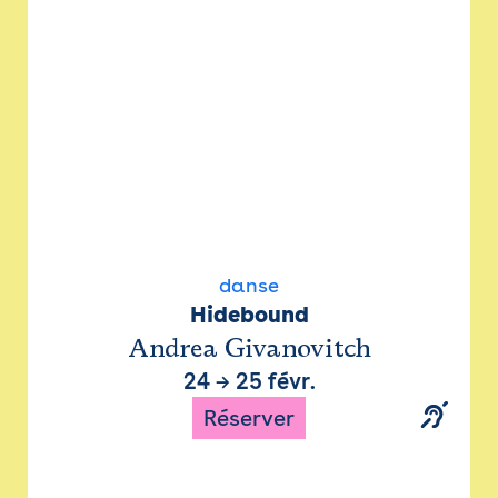
danse
Hidebound
Andrea Givanovitch
24
→
25 févr.
Réserver