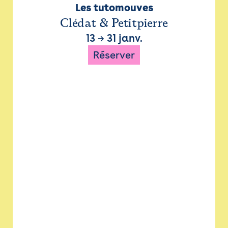
Les tutomouves
Clédat & Petitpierre
13
→
31 janv.
Réserver