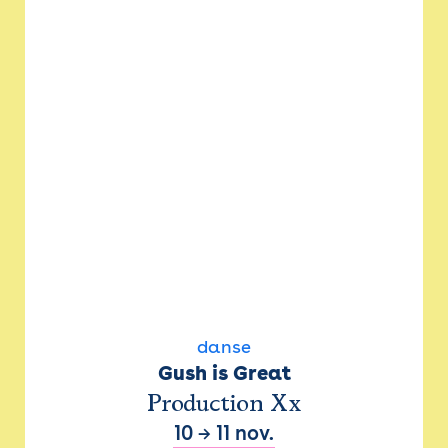
danse
Gush is Great
Production Xx
10
→
11 nov.