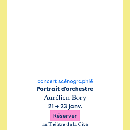
concert scénographié
Portrait d'orchestre
Aurélien Bory
21
→
23 janv.
Réserver
au Théâtre de la Cité