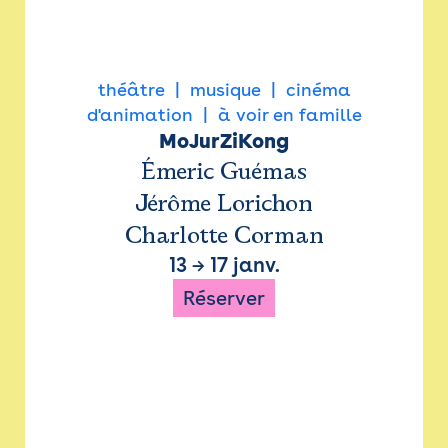
théâtre
musique
cinéma
d'animation
à voir en famille
MoJurZiKong
Émeric Guémas
Jérôme Lorichon
Charlotte Corman
13
→
17 janv.
Réserver