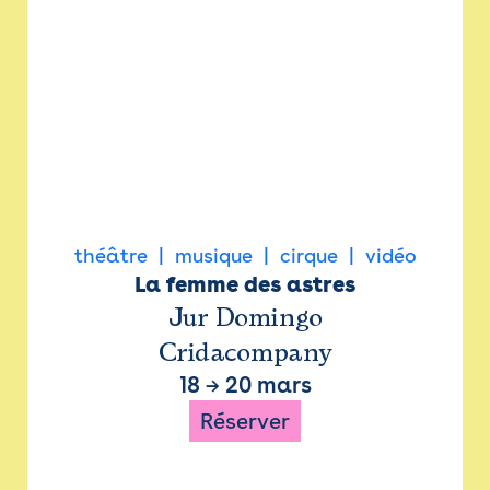
théâtre
musique
cirque
vidéo
La femme des astres
Jur Domingo
Cridacompany
18
→
20 mars
Réserver