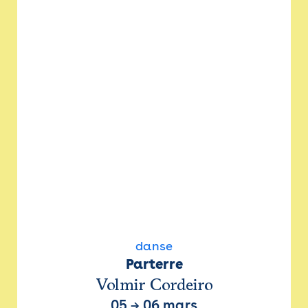
danse
Parterre
Volmir Cordeiro
05
→
06 mars