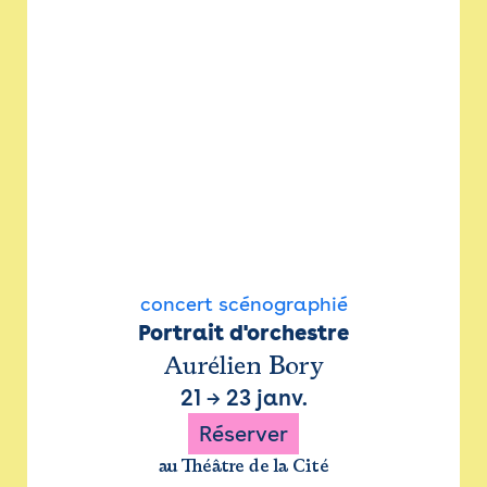
concert scénographié
Portrait d'orchestre
Aurélien Bory
21
→
23 janv.
Réserver
au Théâtre de la Cité