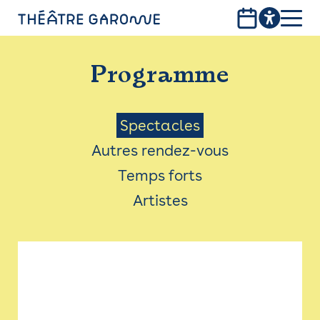
Aller
au
contenu
PROGRAMME
principal
Programme
INFOS PRATIQUES
AVEC LES PUBLICS
Menu
Spectacles
Autres rendez-vous
ACCESSIBILITÉ
Saison
Temps forts
LES PRODUCTIONS
Artistes
LE THÉÂTRE
Bistro
Billetterie