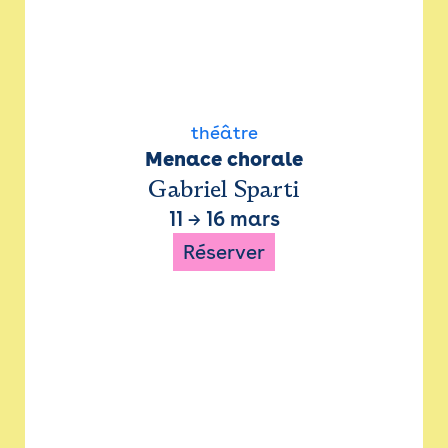
théâtre
Menace chorale
Gabriel Sparti
11
→
16 mars
Réserver