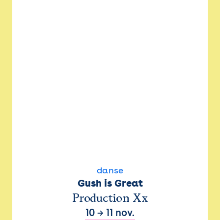
danse
Gush is Great
Production Xx
10
→
11 nov.