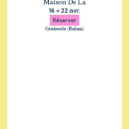
Maison De La
16
→
22 avr.
Réserver
Grainerie (Balma)