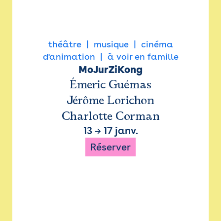
théâtre
musique
cinéma
d'animation
à voir en famille
MoJurZiKong
Émeric Guémas
Jérôme Lorichon
Charlotte Corman
13
→
17 janv.
Réserver