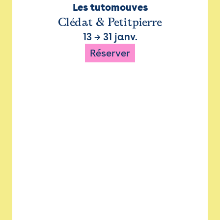
Les tutomouves
Clédat & Petitpierre
13
→
31 janv.
Réserver