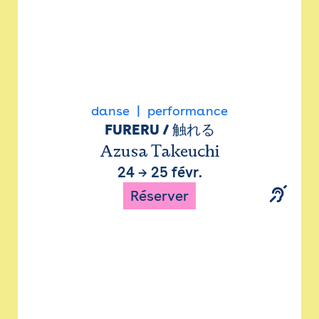
danse
performance
FURERU / 触れる
Azusa Takeuchi
24
→
25 févr.
Réserver