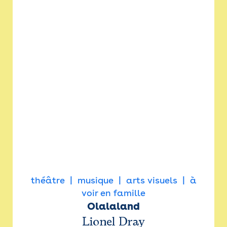
théâtre
musique
arts visuels
à
voir en famille
Olalaland
Lionel Dray