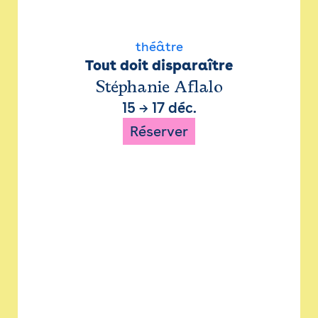
théâtre
Tout doit disparaître
Stéphanie Aflalo
15
→
17 déc.
Réserver