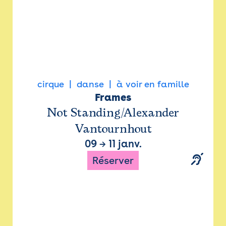
cirque
danse
à voir en famille
Frames
Not Standing/Alexander
Vantournhout
09
→
11 janv.
Réserver