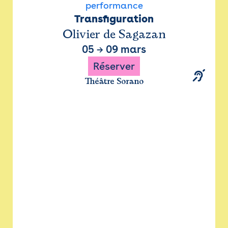
performance
Transfiguration
Olivier de Sagazan
05
→
09 mars
Réserver
Théâtre Sorano