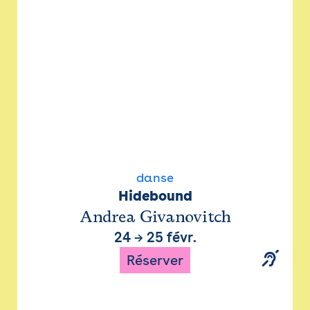
danse
Hidebound
Andrea Givanovitch
24
→
25 févr.
Réserver