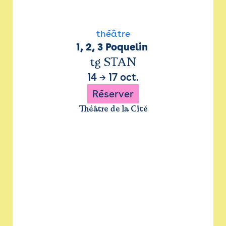
théâtre
1, 2, 3 Poquelin 
tg STAN
14
→
17 oct.
Réserver
Théâtre de la Cité