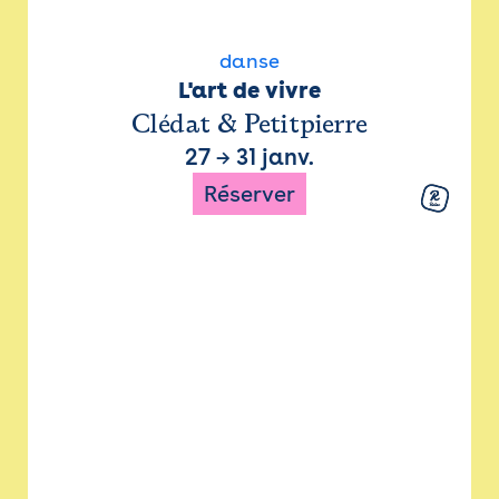
danse
L'art de vivre
Clédat & Petitpierre
27
→
31 janv.
Réserver