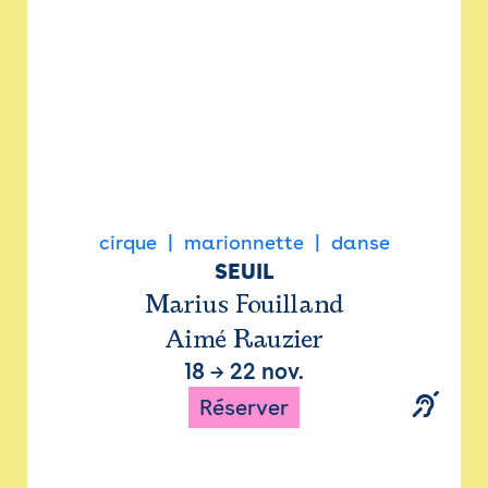
cirque
marionnette
danse
SEUIL
Marius Fouilland
Aimé Rauzier
18
→
22 nov.
Réserver