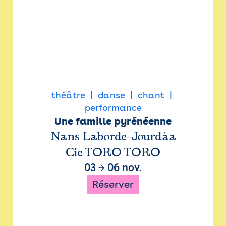
théâtre
danse
chant
performance
Une famille pyrénéenne
Nans Laborde-Jourdàa
Cie TORO TORO
03
→
06 nov.
Réserver