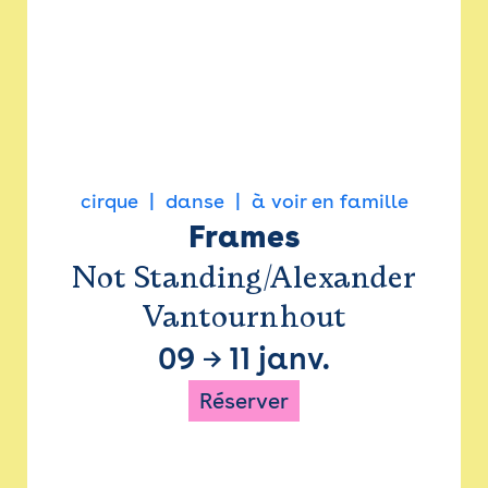
cirque
danse
à voir en famille
Frames
Not Standing/Alexander
Vantournhout
09
→
11 janv.
Réserver