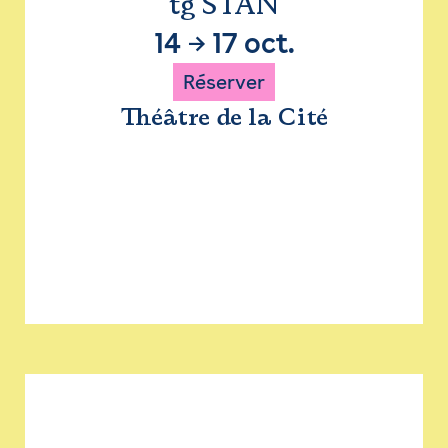
tg STAN
14
→
17 oct.
Réserver
Théâtre de la Cité