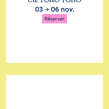
Cie TORO TORO
03
→
06 nov.
Réserver