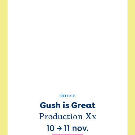
danse
Gush is Great
Production Xx
10
→
11 nov.