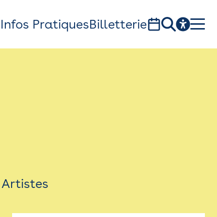
s
Infos Pratiques
Billetterie
Bistro
Billetterie
Newsletter
Espace presse
Artistes
théâtre Garonne, scène européenne
1, av. du Chateau d'eau - 31300 Toulouse