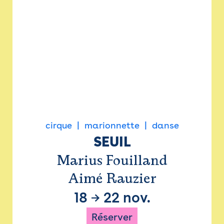
cirque
marionnette
danse
SEUIL
Marius Fouilland
Aimé Rauzier
18
→
22 nov.
Réserver