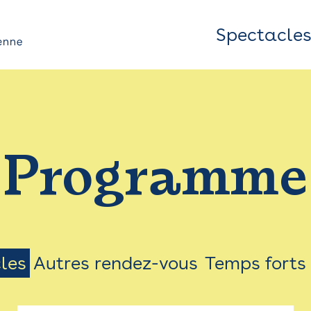
Spectacle
Top
Bar
/
Programme
Menu
les
Autres rendez-vous
Temps forts
on