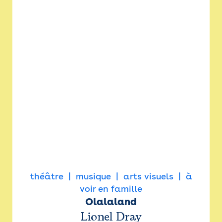
théâtre
musique
arts visuels
à
voir en famille
Olalaland
Lionel Dray