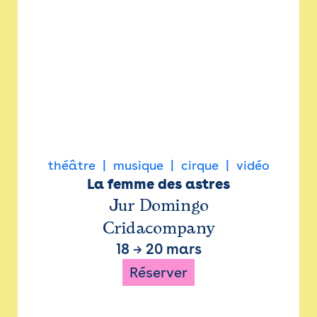
théâtre
musique
cirque
vidéo
La femme des astres
Jur Domingo
Cridacompany
18
→
20 mars
Réserver