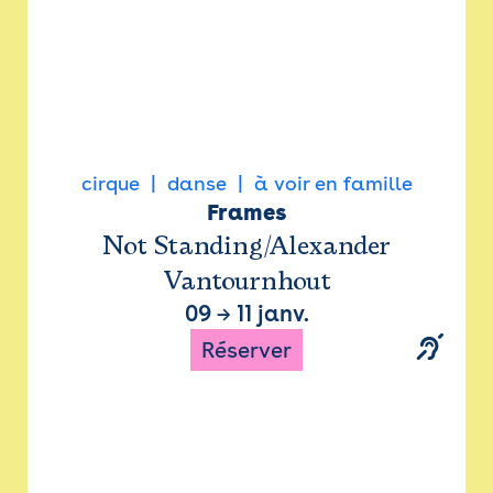
cirque
danse
à voir en famille
Frames
Not Standing/Alexander
Vantournhout
09
→
11 janv.
Réserver