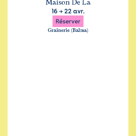
Maison De La
16
→
22 avr.
Réserver
Grainerie (Balma)