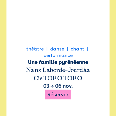
théâtre
danse
chant
performance
Une famille pyrénéenne
Nans Laborde-Jourdàa
Cie TORO TORO
03
→
06 nov.
Réserver