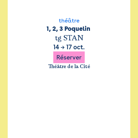
théâtre
1, 2, 3 Poquelin 
tg STAN
14
→
17 oct.
Réserver
Théâtre de la Cité