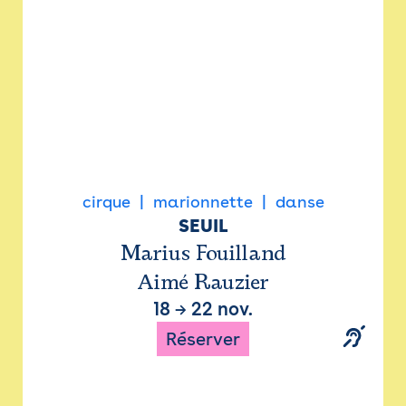
cirque
marionnette
danse
SEUIL
Marius Fouilland
Aimé Rauzier
18
→
22 nov.
Réserver