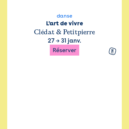
danse
L'art de vivre
Clédat & Petitpierre
27
→
31 janv.
Réserver