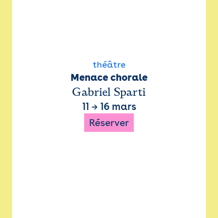
théâtre
Menace chorale
Gabriel Sparti
11
→
16 mars
Réserver