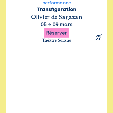
performance
Transfiguration
Olivier de Sagazan
05
→
09 mars
Réserver
Théâtre Sorano