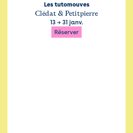
Les tutomouves
Clédat & Petitpierre
13
→
31 janv.
Réserver