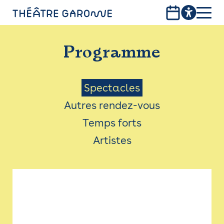
Aller
au
contenu
PROGRAMME
principal
Programme
INFOS PRATIQUES
AVEC LES PUBLICS
Menu
Spectacles
Autres rendez-vous
ACCESSIBILITÉ
Saison
Temps forts
LES PRODUCTIONS
Artistes
LE THÉÂTRE
Bistro
Billetterie