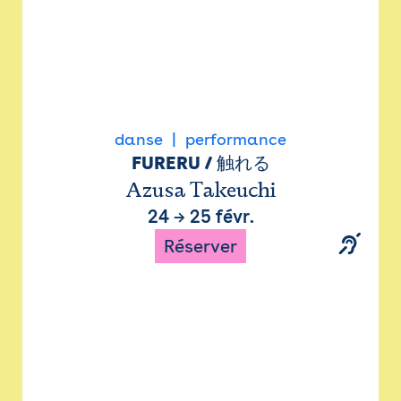
danse
performance
FURERU / 触れる
Azusa Takeuchi
24
→
25 févr.
Réserver