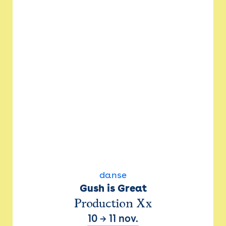
danse
Gush is Great
Production Xx
10
→
11 nov.