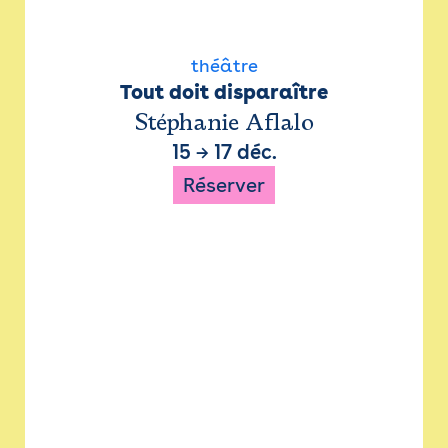
théâtre
Tout doit disparaître
Stéphanie Aflalo
15
→
17 déc.
Réserver