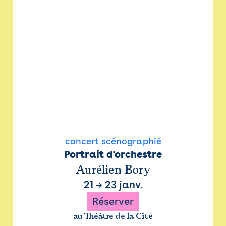
concert scénographié
Portrait d'orchestre
Aurélien Bory
21
→
23 janv.
Réserver
au Théâtre de la Cité