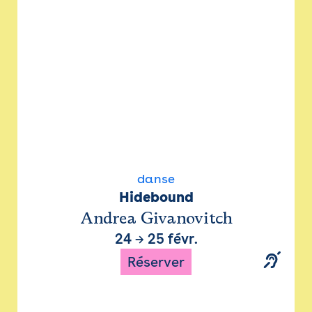
danse
Hidebound
Andrea Givanovitch
24
→
25 févr.
Réserver