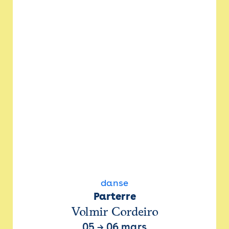
danse
Parterre
Volmir Cordeiro
05
→
06 mars