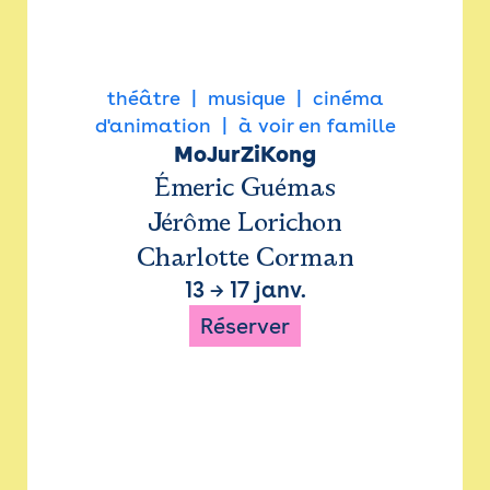
théâtre
musique
cinéma
d'animation
à voir en famille
MoJurZiKong
Émeric Guémas
Jérôme Lorichon
Charlotte Corman
13
→
17 janv.
Réserver