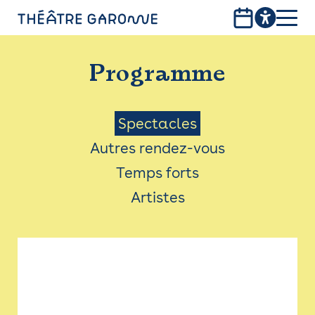
Aller
au
contenu
PROGRAMME
principal
Programme
INFOS PRATIQUES
AVEC LES PUBLICS
Menu
Spectacles
Autres rendez-vous
ACCESSIBILITÉ
Saison
Temps forts
LES PRODUCTIONS
Artistes
LE THÉÂTRE
Bistro
Billetterie