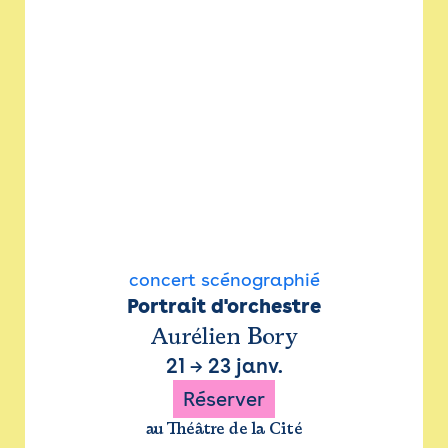
concert scénographié
Portrait d'orchestre
Aurélien Bory
21
→
23 janv.
Réserver
au Théâtre de la Cité