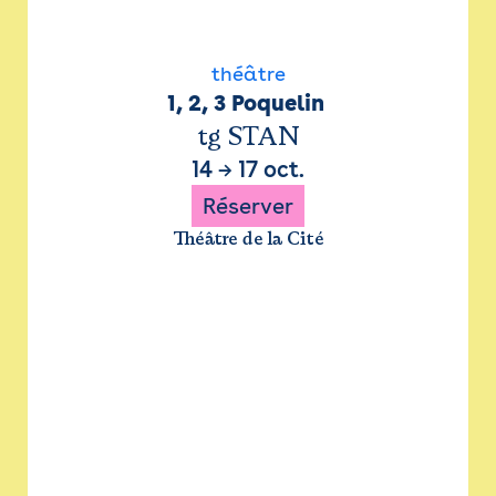
théâtre
1, 2, 3 Poquelin 
tg STAN
14
→
17 oct.
Réserver
Théâtre de la Cité