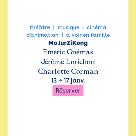
théâtre
musique
cinéma
d'animation
à voir en famille
MoJurZiKong
Émeric Guémas
Jérôme Lorichon
Charlotte Corman
13
→
17 janv.
Réserver