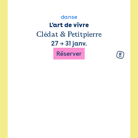
danse
L'art de vivre
Clédat & Petitpierre
27
→
31 janv.
Réserver