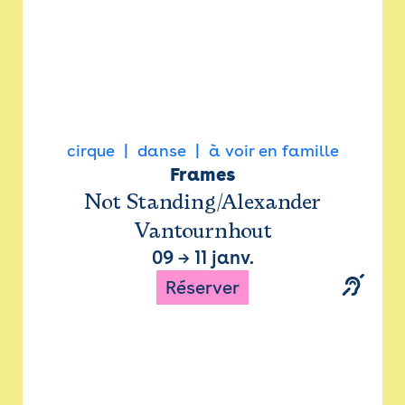
cirque
danse
à voir en famille
Frames
Not Standing/Alexander
Vantournhout
09
→
11 janv.
Réserver