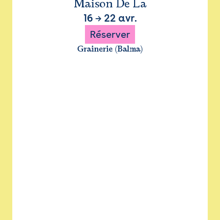
Maison De La
16
→
22 avr.
Réserver
Grainerie (Balma)