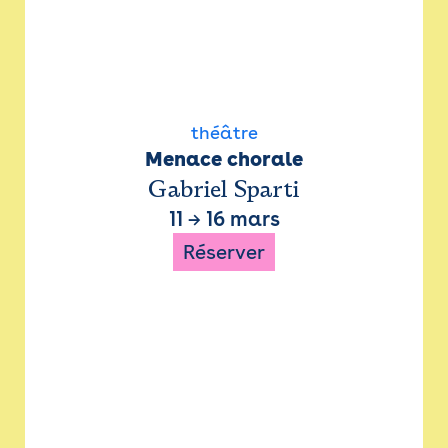
théâtre
Menace chorale
Gabriel Sparti
11
→
16 mars
Réserver