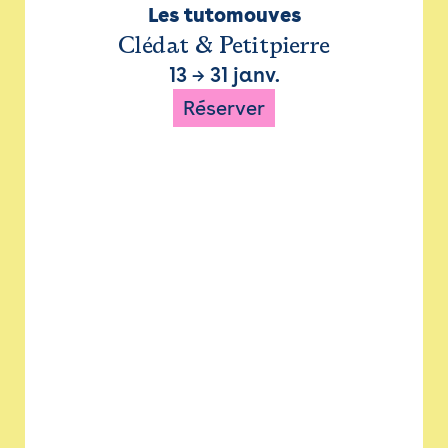
Les tutomouves
Clédat & Petitpierre
13
→
31 janv.
Réserver