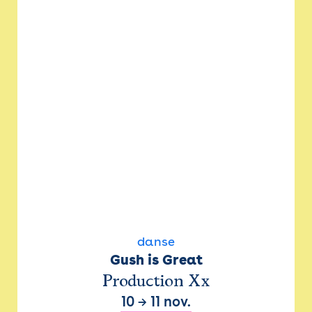
danse
Gush is Great
Production Xx
10
→
11 nov.