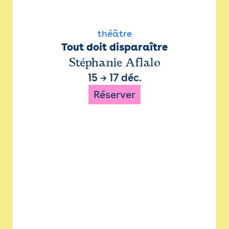
théâtre
Tout doit disparaître
Stéphanie Aflalo
15
→
17 déc.
Réserver