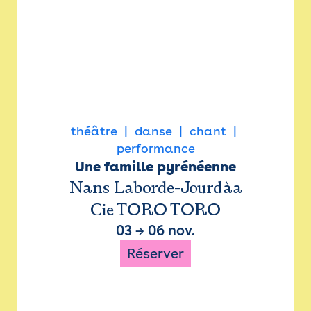
théâtre
danse
chant
performance
Une famille pyrénéenne
Nans Laborde-Jourdàa
Cie TORO TORO
03
→
06 nov.
Réserver