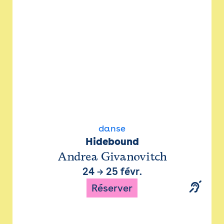
danse
Hidebound
Andrea Givanovitch
24
→
25 févr.
Réserver