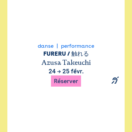
danse
performance
FURERU / 触れる
Azusa Takeuchi
24
→
25 févr.
Réserver