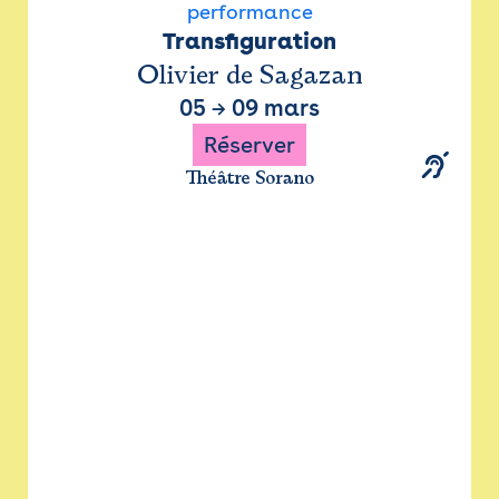
performance
Transfiguration
Olivier de Sagazan
05
→
09 mars
Réserver
Théâtre Sorano