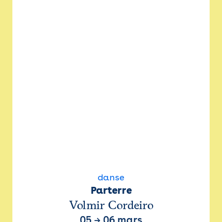
danse
Parterre
Volmir Cordeiro
05
→
06 mars