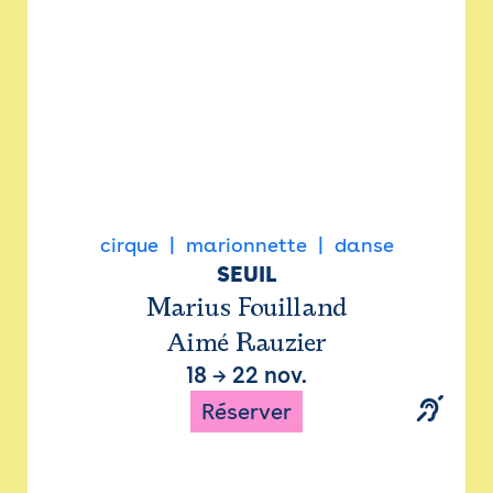
cirque
marionnette
danse
SEUIL
Marius Fouilland
Aimé Rauzier
18
→
22 nov.
Réserver