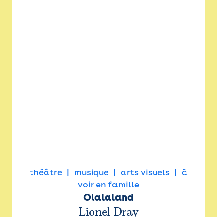
théâtre
musique
arts visuels
à
voir en famille
Olalaland
Lionel Dray