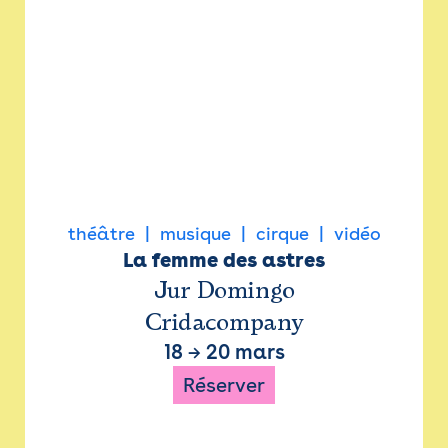
théâtre
musique
cirque
vidéo
La femme des astres
Jur Domingo
Cridacompany
18
→
20 mars
Réserver