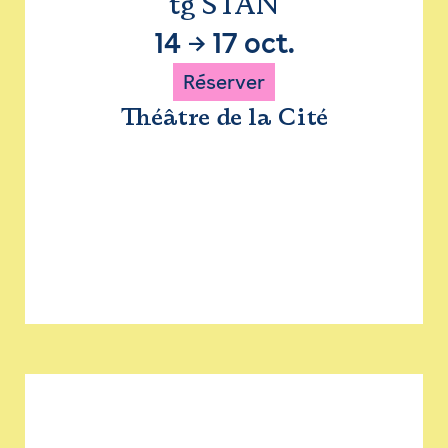
tg STAN
14
→
17 oct.
Réserver
Théâtre de la Cité