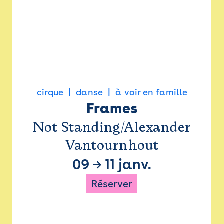
cirque
danse
à voir en famille
Frames
Not Standing/Alexander
Vantournhout
09
→
11 janv.
Réserver