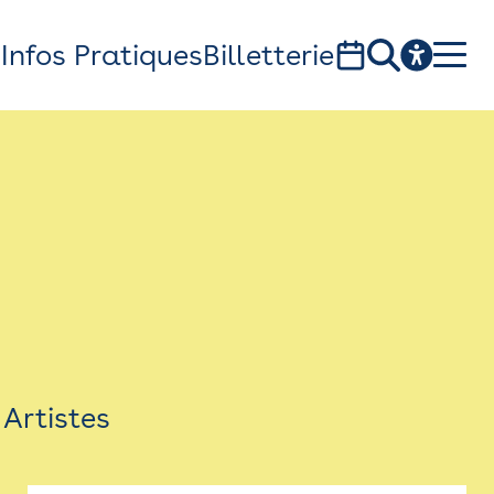
s
Infos Pratiques
Billetterie
Bistro
Billetterie
Newsletter
Espace presse
Artistes
théâtre Garonne, scène européenne
1, av. du Chateau d'eau - 31300 Toulouse