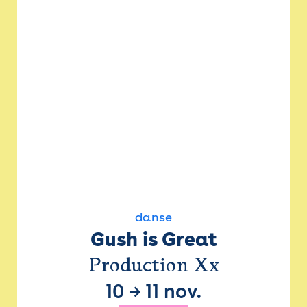
danse
Gush is Great
Production Xx
10
→
11 nov.