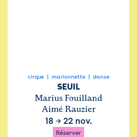
cirque
marionnette
danse
SEUIL
Marius Fouilland
Aimé Rauzier
18
→
22 nov.
Réserver