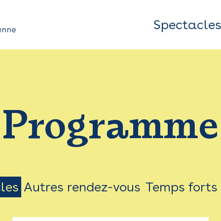
Spectacle
Top
Bar
/
Programme
Menu
les
Autres rendez-vous
Temps forts
on