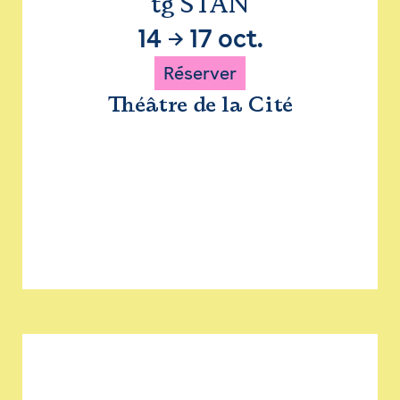
tg STAN
14
→
17 oct.
Réserver
Théâtre de la Cité