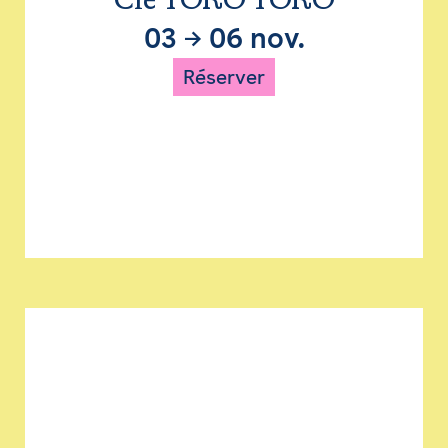
Cie TORO TORO
03
→
06 nov.
Réserver