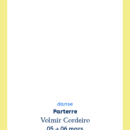
danse
Parterre
Volmir Cordeiro
05
→
06 mars