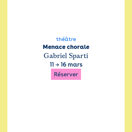
théâtre
Menace chorale
Gabriel Sparti
11
→
16 mars
Réserver