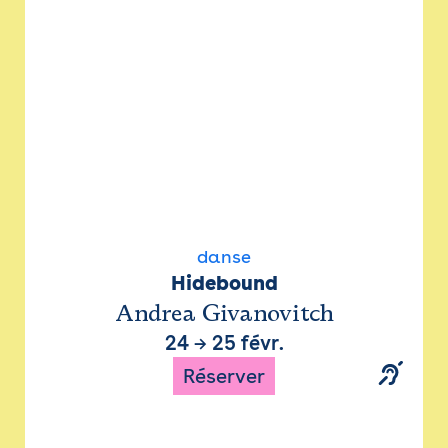
danse
Hidebound
Andrea Givanovitch
24
→
25 févr.
Réserver