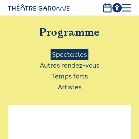
Aller
au
contenu
PROGRAMME
principal
Programme
INFOS PRATIQUES
AVEC LES PUBLICS
Menu
Spectacles
Autres rendez-vous
ACCESSIBILITÉ
Saison
Temps forts
LES PRODUCTIONS
Artistes
LE THÉÂTRE
Bistro
Billetterie