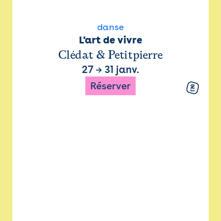
danse
L'art de vivre
Clédat & Petitpierre
27
→
31 janv.
Réserver