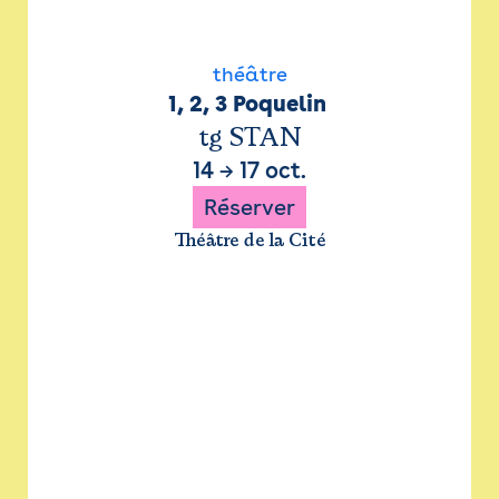
théâtre
1, 2, 3 Poquelin 
tg STAN
14
→
17 oct.
Réserver
Théâtre de la Cité