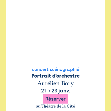
concert scénographié
Portrait d'orchestre
Aurélien Bory
21
→
23 janv.
Réserver
au Théâtre de la Cité