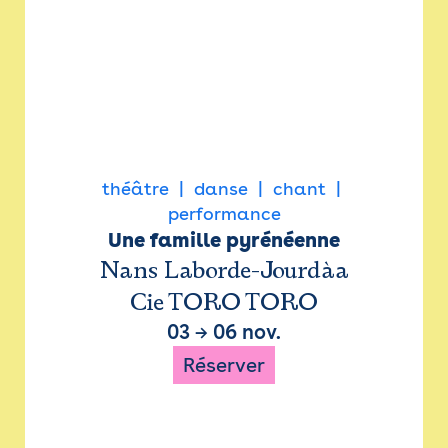
théâtre
danse
chant
performance
Une famille pyrénéenne
Nans Laborde-Jourdàa
Cie TORO TORO
03
→
06 nov.
Réserver