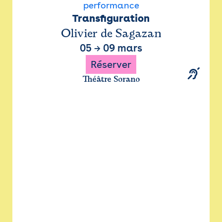
performance
Transfiguration
Olivier de Sagazan
05
→
09 mars
Réserver
Théâtre Sorano