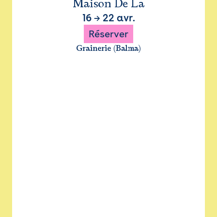
Maison De La
16
→
22 avr.
Réserver
Grainerie (Balma)