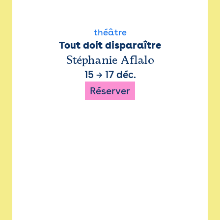
théâtre
Tout doit disparaître
Stéphanie Aflalo
15
→
17 déc.
Réserver