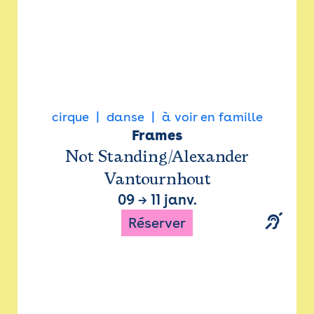
cirque
danse
à voir en famille
Frames
Not Standing/Alexander
Vantournhout
09
→
11 janv.
Réserver