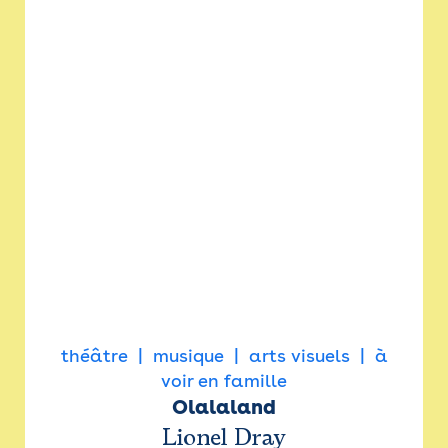
théâtre
musique
arts visuels
à
voir en famille
Olalaland
Lionel Dray