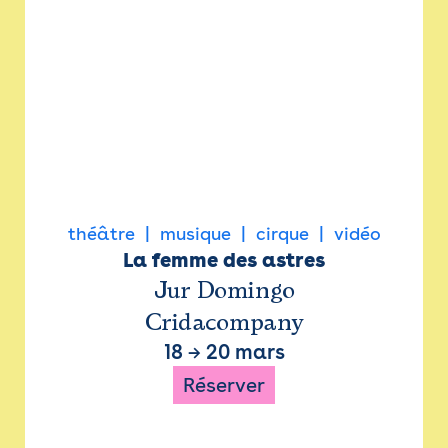
théâtre
musique
cirque
vidéo
La femme des astres
Jur Domingo
Cridacompany
18
→
20 mars
Réserver