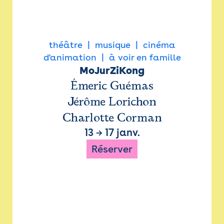
théâtre
musique
cinéma
d'animation
à voir en famille
MoJurZiKong
Émeric Guémas
Jérôme Lorichon
Charlotte Corman
13
→
17 janv.
Réserver