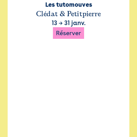
Les tutomouves
Clédat & Petitpierre
13
→
31 janv.
Réserver