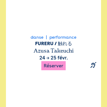
danse
performance
FURERU / 触れる
Azusa Takeuchi
24
→
25 févr.
Réserver