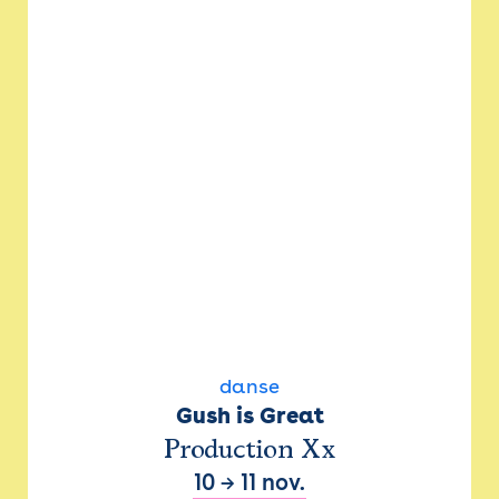
danse
Gush is Great
Production Xx
10
→
11 nov.