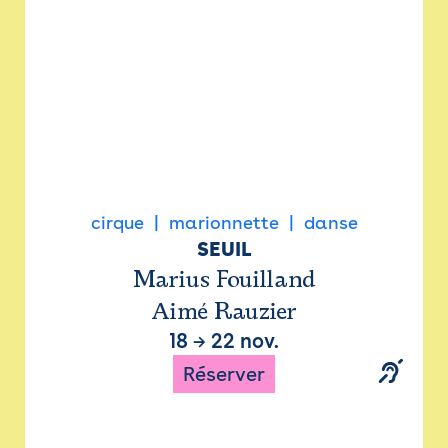
cirque
marionnette
danse
SEUIL
Marius Fouilland
Aimé Rauzier
18
→
22 nov.
Réserver