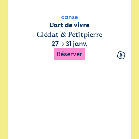
danse
L'art de vivre
Clédat & Petitpierre
27
→
31 janv.
Réserver