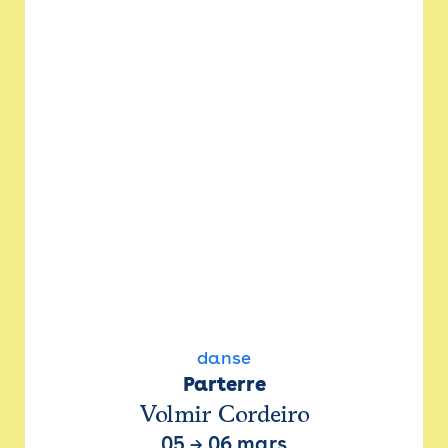
danse
Parterre
Volmir Cordeiro
05
→
06 mars