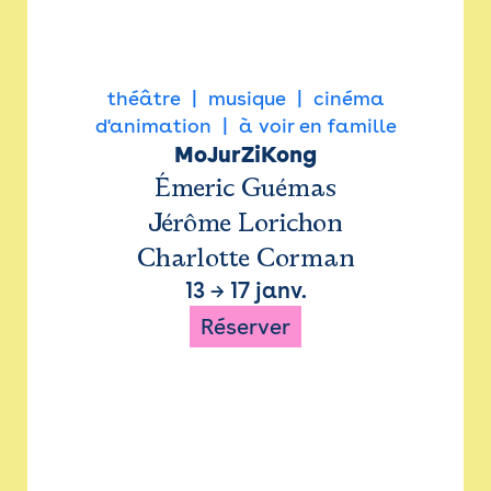
théâtre
musique
cinéma
d'animation
à voir en famille
MoJurZiKong
Émeric Guémas
Jérôme Lorichon
Charlotte Corman
13
→
17 janv.
Réserver