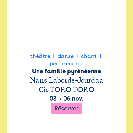
théâtre
danse
chant
performance
Une famille pyrénéenne
Nans Laborde-Jourdàa
Cie TORO TORO
03
→
06 nov.
Réserver