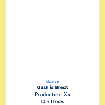
danse
Gush is Great
Production Xx
10
→
11 nov.