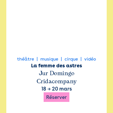
théâtre
musique
cirque
vidéo
La femme des astres
Jur Domingo
Cridacompany
18
→
20 mars
Réserver