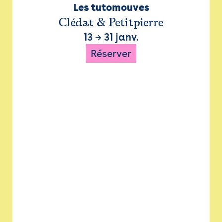
Les tutomouves
Clédat & Petitpierre
13
→
31 janv.
Réserver