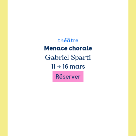
théâtre
Menace chorale
Gabriel Sparti
11
→
16 mars
Réserver