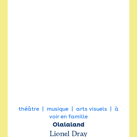
théâtre
musique
arts visuels
à
voir en famille
Olalaland
Lionel Dray