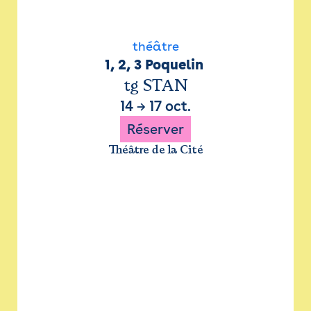
théâtre
1, 2, 3 Poquelin 
tg STAN
14
→
17 oct.
Réserver
Théâtre de la Cité