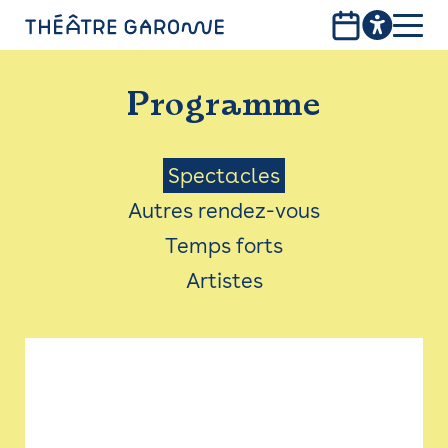
Aller
au
contenu
PROGRAMME
principal
Programme
INFOS PRATIQUES
AVEC LES PUBLICS
Menu
Spectacles
Autres rendez-vous
ACCESSIBILITÉ
Saison
Temps forts
LES PRODUCTIONS
Artistes
LE THÉÂTRE
Bistro
Billetterie