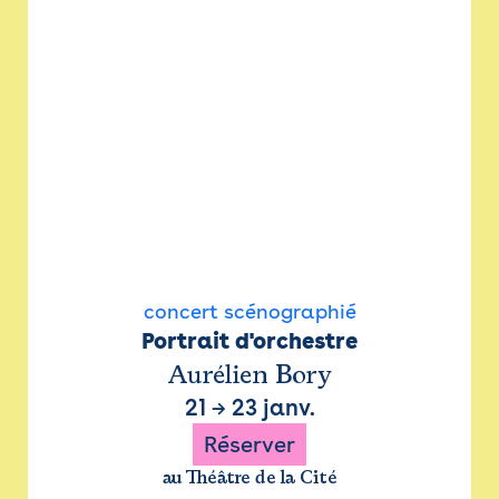
concert scénographié
Portrait d'orchestre
Aurélien Bory
21
→
23 janv.
Réserver
au Théâtre de la Cité