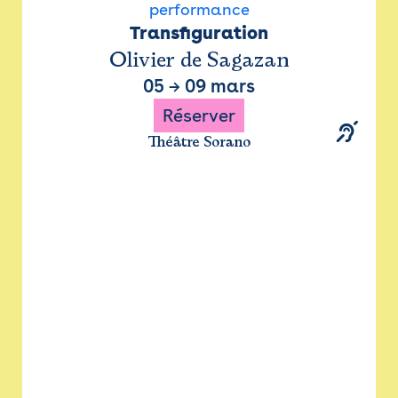
performance
Transfiguration
Olivier de Sagazan
05
→
09 mars
Réserver
Théâtre Sorano