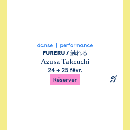
danse
performance
FURERU / 触れる
Azusa Takeuchi
24
→
25 févr.
Réserver