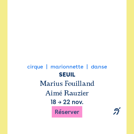
cirque
marionnette
danse
SEUIL
Marius Fouilland
Aimé Rauzier
18
→
22 nov.
Réserver