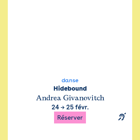
danse
Hidebound
Andrea Givanovitch
24
→
25 févr.
Réserver