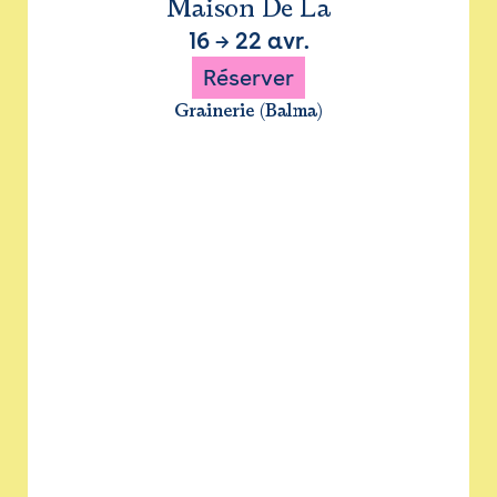
Maison De La
16
→
22 avr.
Réserver
Grainerie (Balma)