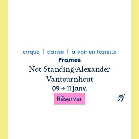
cirque
danse
à voir en famille
Frames
Not Standing/Alexander
Vantournhout
09
→
11 janv.
Réserver