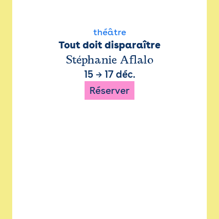
théâtre
Tout doit disparaître
Stéphanie Aflalo
15
→
17 déc.
Réserver