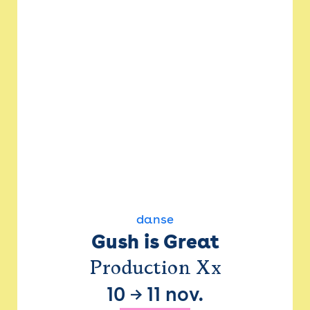
danse
Gush is Great
Production Xx
10
→
11 nov.