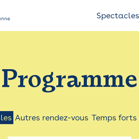
Spectacle
Top
Bar
/
Programme
Menu
les
Autres rendez-vous
Temps forts
on