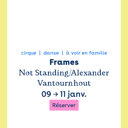
cirque
danse
à voir en famille
Frames
Not Standing/Alexander
Vantournhout
09
→
11 janv.
Réserver