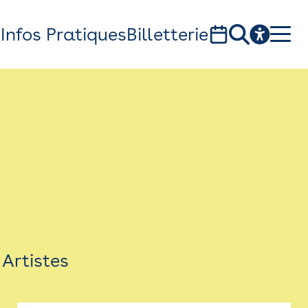
s
Infos Pratiques
Billetterie
Bistro
Billetterie
Newsletter
Espace presse
Artistes
théâtre Garonne, scène européenne
1, av. du Chateau d'eau - 31300 Toulouse