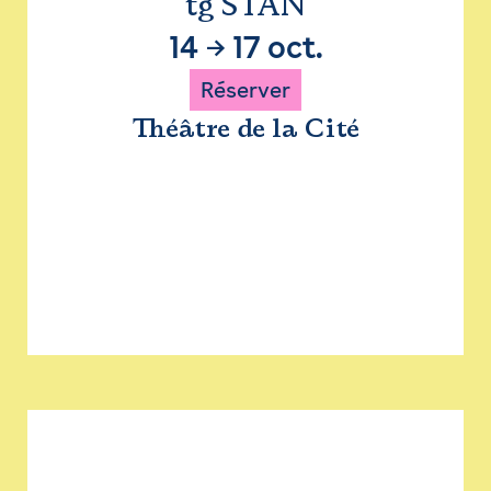
tg STAN
14
→
17 oct.
Réserver
Théâtre de la Cité