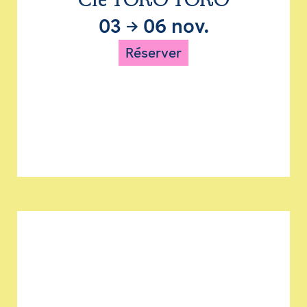
Cie TORO TORO
03
→
06 nov.
Réserver