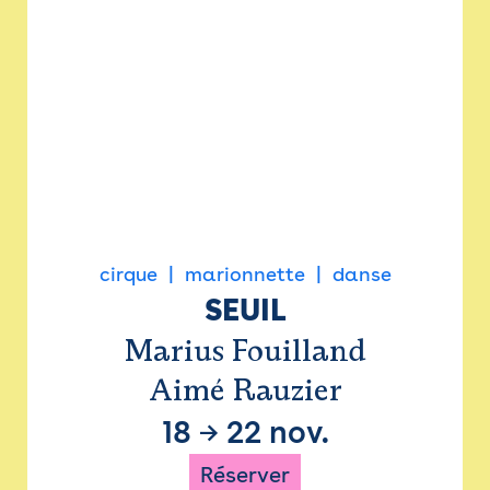
cirque
marionnette
danse
SEUIL
Marius Fouilland
Aimé Rauzier
18
→
22 nov.
Réserver