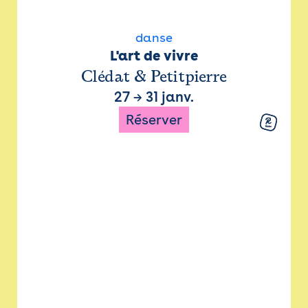
danse
L'art de vivre
Clédat & Petitpierre
27
→
31 janv.
Réserver