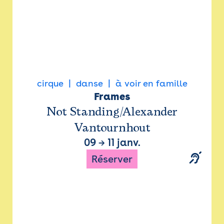
cirque
danse
à voir en famille
Frames
Not Standing/Alexander
Vantournhout
09
→
11 janv.
Réserver