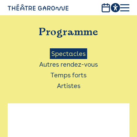
Aller
au
contenu
PROGRAMME
principal
Programme
INFOS PRATIQUES
AVEC LES PUBLICS
Menu
Spectacles
Autres rendez-vous
ACCESSIBILITÉ
Saison
Temps forts
LES PRODUCTIONS
Artistes
LE THÉÂTRE
Bistro
Billetterie