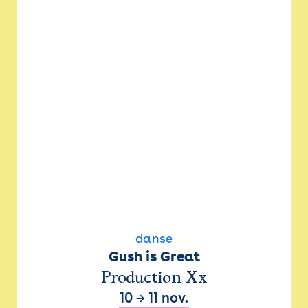
danse
Gush is Great
Production Xx
10
→
11 nov.