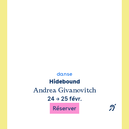
danse
Hidebound
Andrea Givanovitch
24
→
25 févr.
Réserver