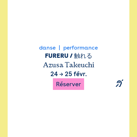
danse
performance
FURERU / 触れる
Azusa Takeuchi
24
→
25 févr.
Réserver