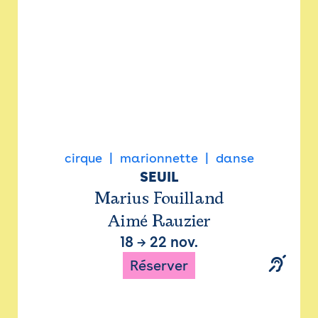
cirque
marionnette
danse
SEUIL
Marius Fouilland
Aimé Rauzier
18
→
22 nov.
Réserver