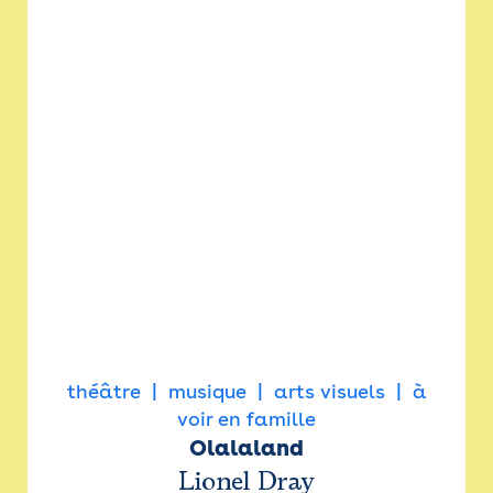
théâtre
musique
arts visuels
à
voir en famille
Olalaland
Lionel Dray