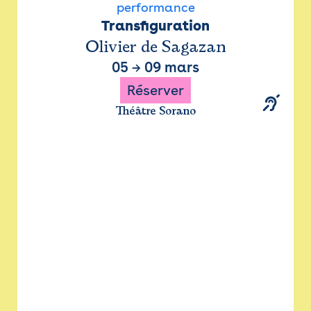
performance
Transfiguration
Olivier de Sagazan
05
→
09 mars
Réserver
Théâtre Sorano