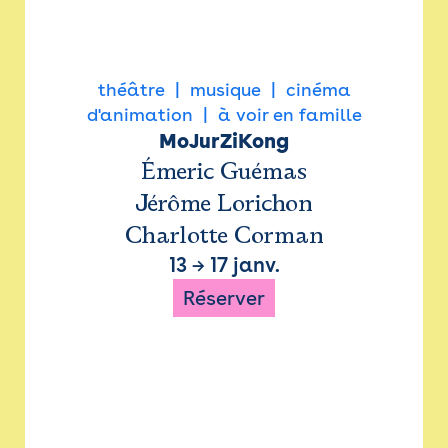
théâtre
musique
cinéma
d'animation
à voir en famille
MoJurZiKong
Émeric Guémas
Jérôme Lorichon
Charlotte Corman
13
→
17 janv.
Réserver