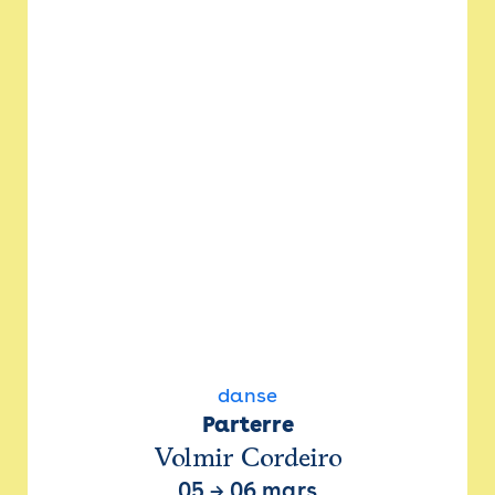
danse
Parterre
Volmir Cordeiro
05
→
06 mars