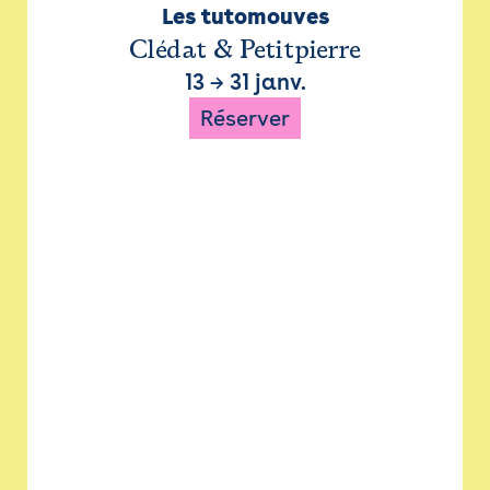
Les tutomouves
Clédat & Petitpierre
13
→
31 janv.
Réserver