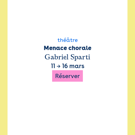
théâtre
Menace chorale
Gabriel Sparti
11
→
16 mars
Réserver