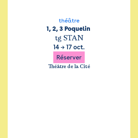
théâtre
1, 2, 3 Poquelin 
tg STAN
14
→
17 oct.
Réserver
Théâtre de la Cité