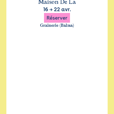
Maison De La
16
→
22 avr.
Réserver
Grainerie (Balma)