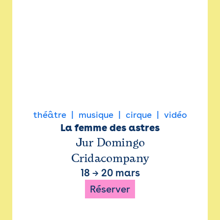
théâtre
musique
cirque
vidéo
La femme des astres
Jur Domingo
Cridacompany
18
→
20 mars
Réserver