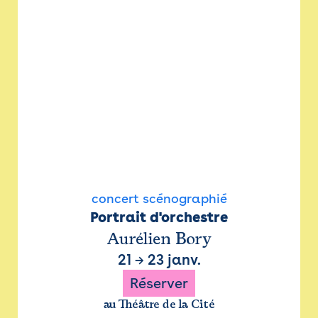
concert scénographié
Portrait d'orchestre
Aurélien Bory
21
→
23 janv.
Réserver
au Théâtre de la Cité