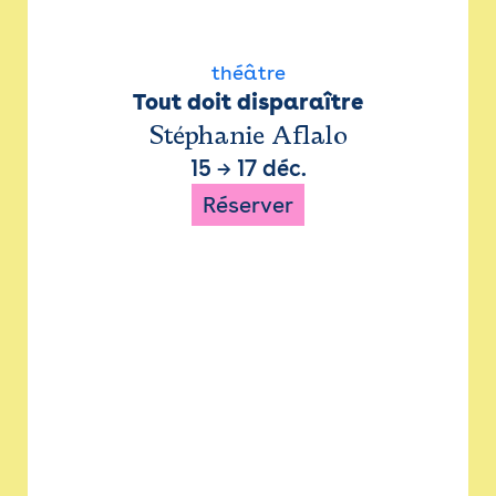
théâtre
Tout doit disparaître
Stéphanie Aflalo
15
→
17 déc.
Réserver