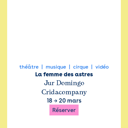
théâtre
musique
cirque
vidéo
La femme des astres
Jur Domingo
Cridacompany
18
→
20 mars
Réserver