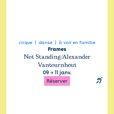
cirque
danse
à voir en famille
Frames
Not Standing/Alexander
Vantournhout
09
→
11 janv.
Réserver