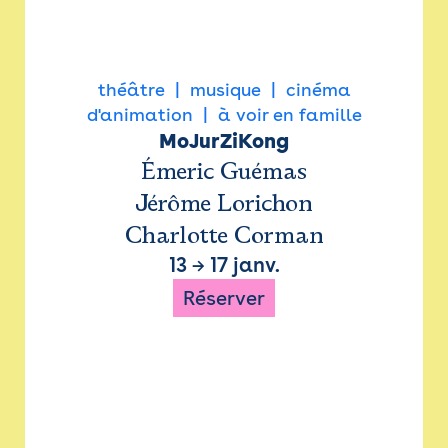
théâtre
musique
cinéma
d'animation
à voir en famille
MoJurZiKong
Émeric Guémas
Jérôme Lorichon
Charlotte Corman
13
→
17 janv.
Réserver