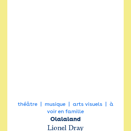
théâtre
musique
arts visuels
à
voir en famille
Olalaland
Lionel Dray