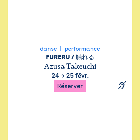
danse
performance
FURERU / 触れる
Azusa Takeuchi
24
→
25 févr.
Réserver