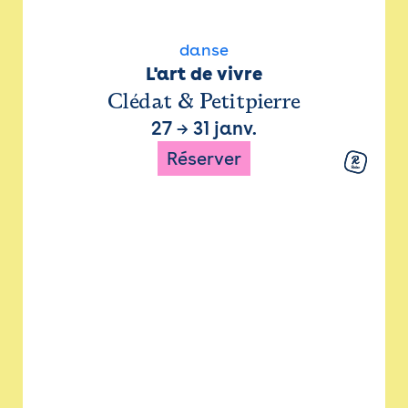
danse
L'art de vivre
Clédat & Petitpierre
27
→
31 janv.
Réserver