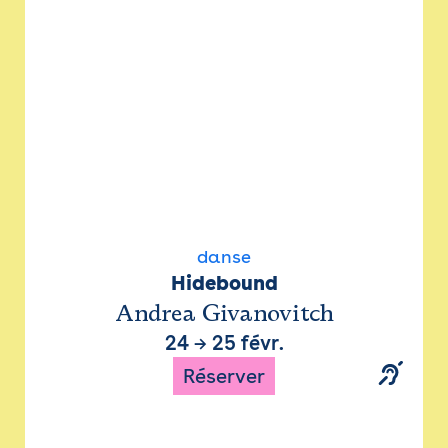
danse
Hidebound
Andrea Givanovitch
24
→
25 févr.
Réserver