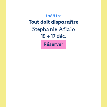
théâtre
Tout doit disparaître
Stéphanie Aflalo
15
→
17 déc.
Réserver