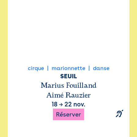
cirque
marionnette
danse
SEUIL
Marius Fouilland
Aimé Rauzier
18
→
22 nov.
Réserver