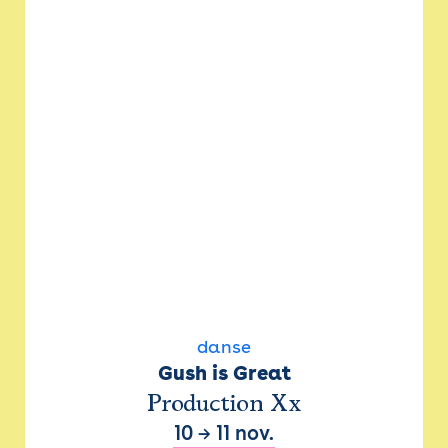
danse
Gush is Great
Production Xx
10
→
11 nov.