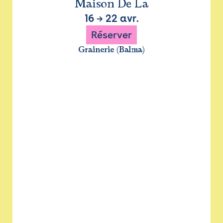
Maison De La
16
→
22 avr.
Réserver
Grainerie (Balma)