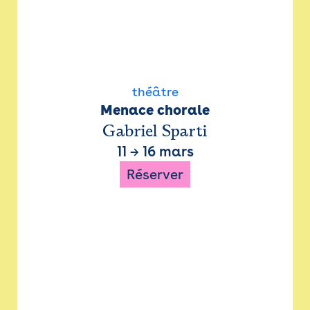
théâtre
Menace chorale
Gabriel Sparti
11
→
16 mars
Réserver