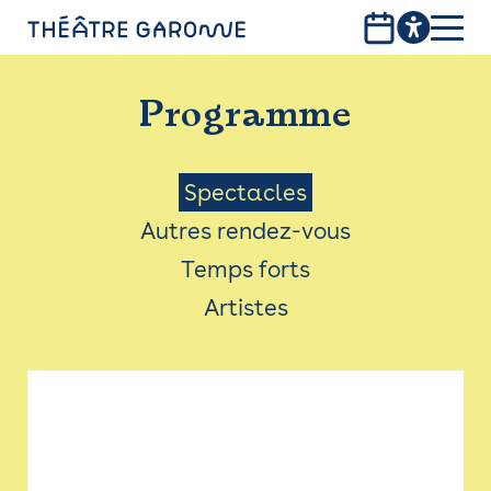
Aller
au
contenu
PROGRAMME
principal
Programme
INFOS PRATIQUES
AVEC LES PUBLICS
Menu
Spectacles
Autres rendez-vous
ACCESSIBILITÉ
Saison
Temps forts
LES PRODUCTIONS
Artistes
LE THÉÂTRE
Bistro
Billetterie