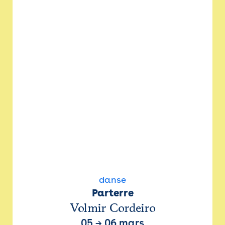
danse
Parterre
Volmir Cordeiro
05
→
06 mars