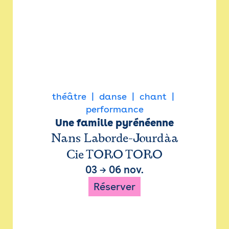
théâtre
danse
chant
performance
Une famille pyrénéenne
Nans Laborde-Jourdàa
Cie TORO TORO
03
→
06 nov.
Réserver