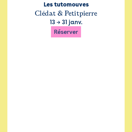
Les tutomouves
Clédat & Petitpierre
13
→
31 janv.
Réserver