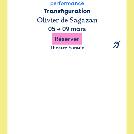
performance
Transfiguration
Olivier de Sagazan
05
→
09 mars
Réserver
Théâtre Sorano