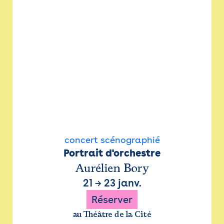
concert scénographié
Portrait d'orchestre
Aurélien Bory
21
→
23 janv.
Réserver
au Théâtre de la Cité