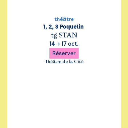
théâtre
1, 2, 3 Poquelin 
tg STAN
14
→
17 oct.
Réserver
Théâtre de la Cité