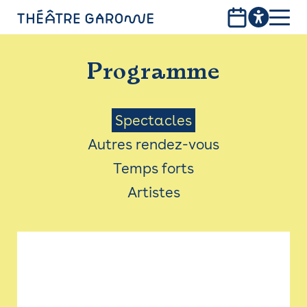
Aller
au
contenu
PROGRAMME
principal
Programme
INFOS PRATIQUES
AVEC LES PUBLICS
Menu
Spectacles
Autres rendez-vous
ACCESSIBILITÉ
Saison
Temps forts
LES PRODUCTIONS
Artistes
LE THÉÂTRE
Bistro
Billetterie