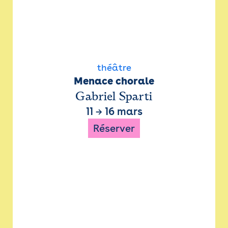
théâtre
Menace chorale
Gabriel Sparti
11
→
16 mars
Réserver