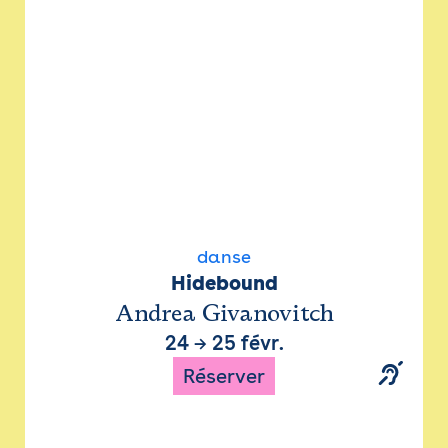
danse
Hidebound
Andrea Givanovitch
24
→
25 févr.
Réserver