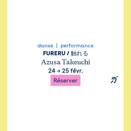
danse
performance
FURERU / 触れる
Azusa Takeuchi
24
→
25 févr.
Réserver