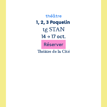
théâtre
1, 2, 3 Poquelin 
tg STAN
14
→
17 oct.
Réserver
Théâtre de la Cité