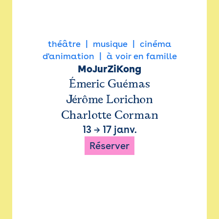
théâtre
musique
cinéma
d'animation
à voir en famille
MoJurZiKong
Émeric Guémas
Jérôme Lorichon
Charlotte Corman
13
→
17 janv.
Réserver