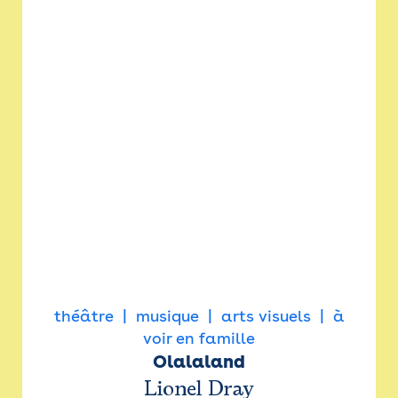
théâtre
musique
arts visuels
à
voir en famille
Olalaland
Lionel Dray