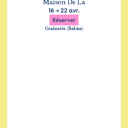
Maison De La
16
→
22 avr.
Réserver
Grainerie (Balma)