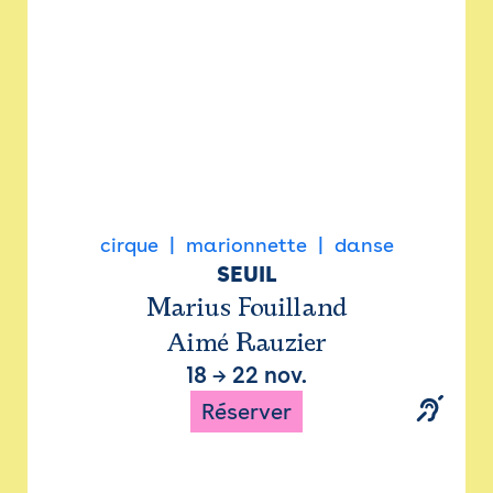
cirque
marionnette
danse
SEUIL
Marius Fouilland
Aimé Rauzier
18
→
22 nov.
Réserver