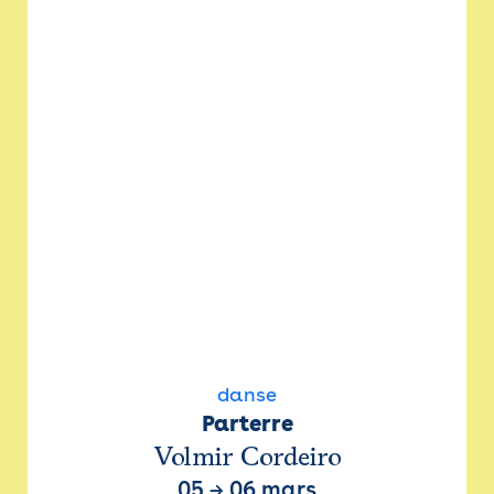
danse
Parterre
Volmir Cordeiro
05
→
06 mars