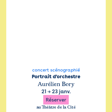
concert scénographié
Portrait d'orchestre
Aurélien Bory
21
→
23 janv.
Réserver
au Théâtre de la Cité