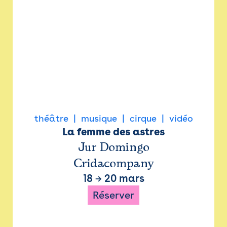
théâtre
musique
cirque
vidéo
La femme des astres
Jur Domingo
Cridacompany
18
→
20 mars
Réserver