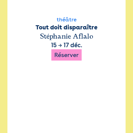
théâtre
Tout doit disparaître
Stéphanie Aflalo
15
→
17 déc.
Réserver