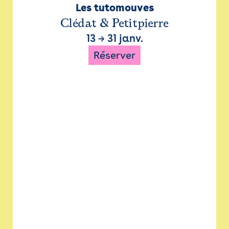
Les tutomouves
Clédat & Petitpierre
13
→
31 janv.
Réserver