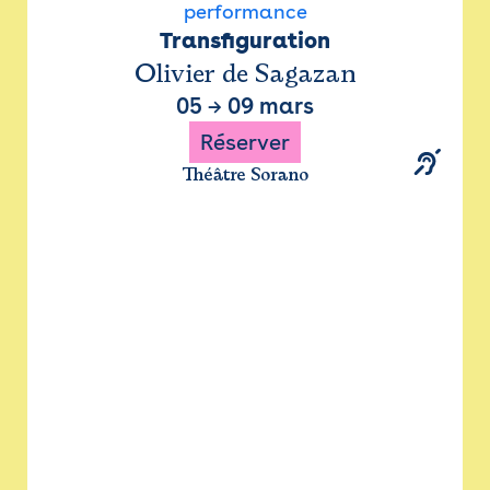
performance
Transfiguration
Olivier de Sagazan
05
→
09 mars
Réserver
Théâtre Sorano