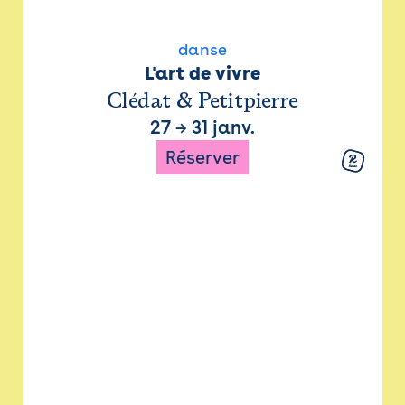
danse
L'art de vivre
Clédat & Petitpierre
27
→
31 janv.
Réserver