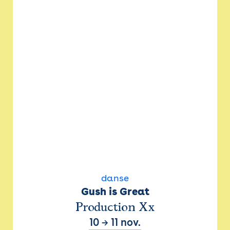
danse
Gush is Great
Production Xx
10
→
11 nov.