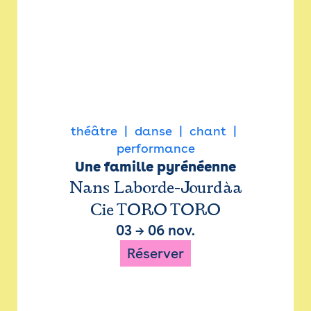
théâtre
danse
chant
performance
Une famille pyrénéenne
Nans Laborde-Jourdàa
Cie TORO TORO
03
→
06 nov.
Réserver