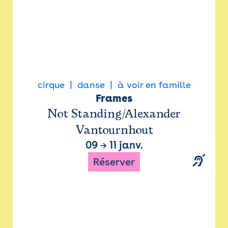
cirque
danse
à voir en famille
Frames
Not Standing/Alexander
Vantournhout
09
→
11 janv.
Réserver