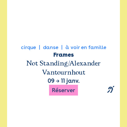
cirque
danse
à voir en famille
Frames
Not Standing/Alexander
Vantournhout
09
→
11 janv.
Réserver