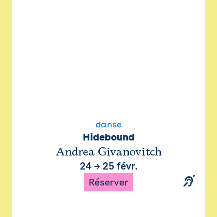
danse
Hidebound
Andrea Givanovitch
24
→
25 févr.
Réserver