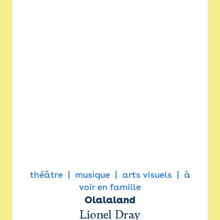
théâtre
musique
arts visuels
à
voir en famille
Olalaland
Lionel Dray