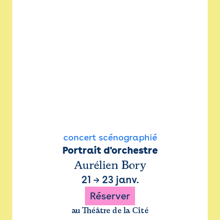
concert scénographié
Portrait d'orchestre
Aurélien Bory
21
→
23 janv.
Réserver
au Théâtre de la Cité