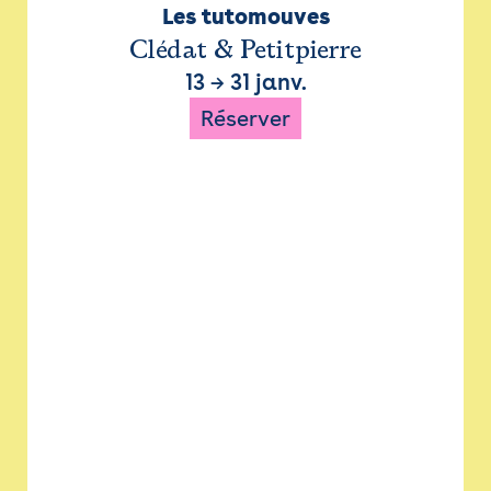
Les tutomouves
Clédat & Petitpierre
13
→
31 janv.
Réserver