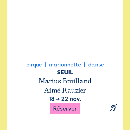
cirque
marionnette
danse
SEUIL
Marius Fouilland
Aimé Rauzier
18
→
22 nov.
Réserver