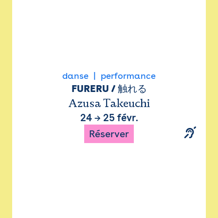
danse
performance
FURERU / 触れる
Azusa Takeuchi
24
→
25 févr.
Réserver