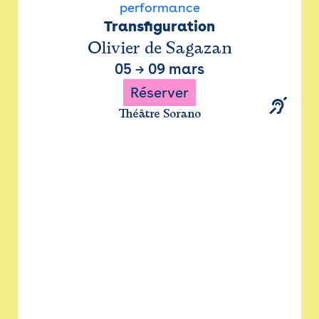
performance
Transfiguration
Olivier de Sagazan
05
→
09 mars
Réserver
Théâtre Sorano