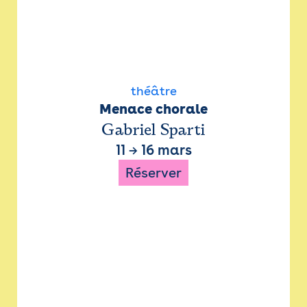
théâtre
Menace chorale
Gabriel Sparti
11
→
16 mars
Réserver