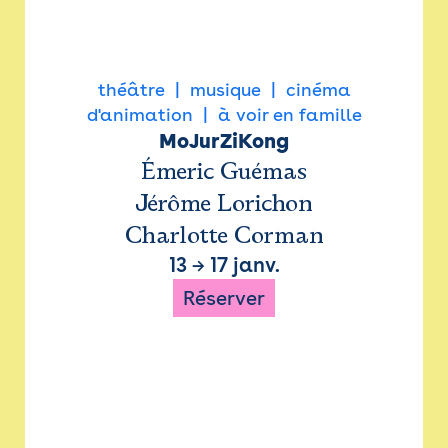
théâtre
musique
cinéma
d'animation
à voir en famille
MoJurZiKong
Émeric Guémas
Jérôme Lorichon
Charlotte Corman
13
→
17 janv.
Réserver