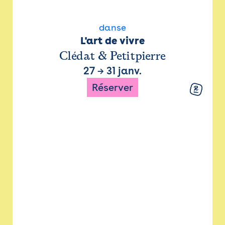
danse
L'art de vivre
Clédat & Petitpierre
27
→
31 janv.
Réserver