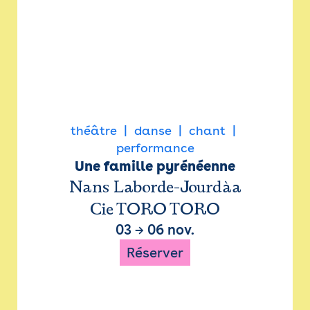
théâtre
danse
chant
performance
Une famille pyrénéenne
Nans Laborde-Jourdàa
Cie TORO TORO
03
→
06 nov.
Réserver