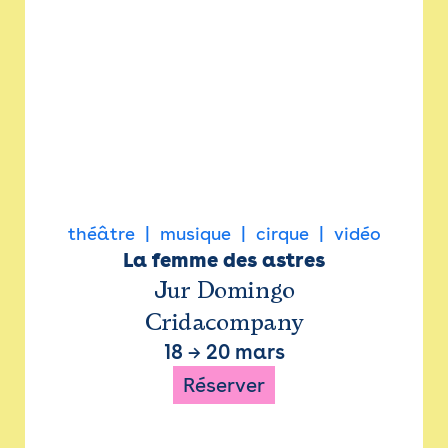
théâtre
musique
cirque
vidéo
La femme des astres
Jur Domingo
Cridacompany
18
→
20 mars
Réserver