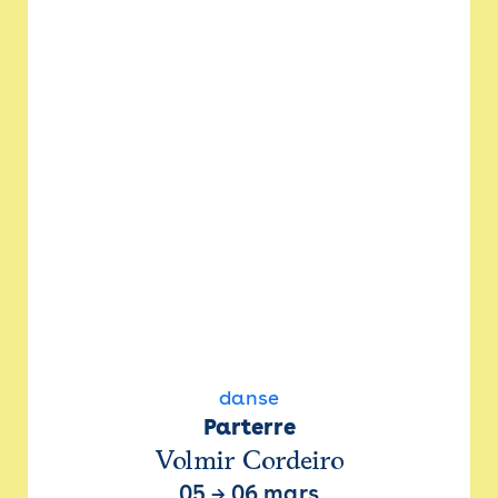
danse
Parterre
Volmir Cordeiro
05
→
06 mars