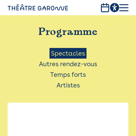
Aller
au
contenu
PROGRAMME
principal
Programme
INFOS PRATIQUES
AVEC LES PUBLICS
Menu
Spectacles
Autres rendez-vous
ACCESSIBILITÉ
Saison
Temps forts
LES PRODUCTIONS
Artistes
LE THÉÂTRE
Bistro
Billetterie