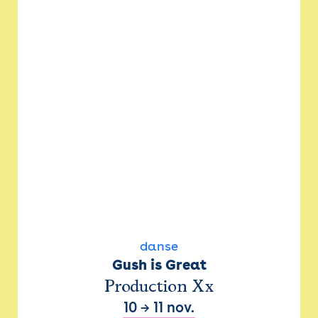
danse
Gush is Great
Production Xx
10
→
11 nov.