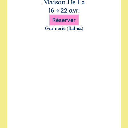
Maison De La
16
→
22 avr.
Réserver
Grainerie (Balma)