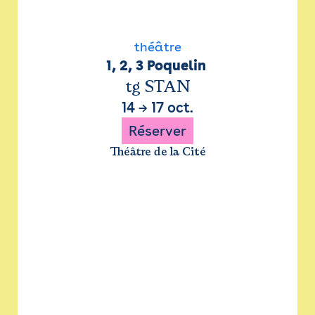
théâtre
1, 2, 3 Poquelin 
tg STAN
14
→
17 oct.
Réserver
Théâtre de la Cité