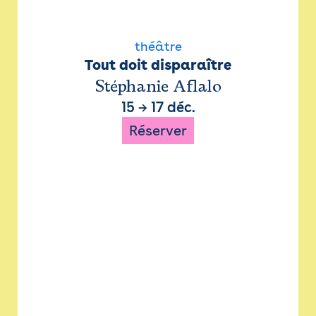
théâtre
Tout doit disparaître
Stéphanie Aflalo
15
→
17 déc.
Réserver