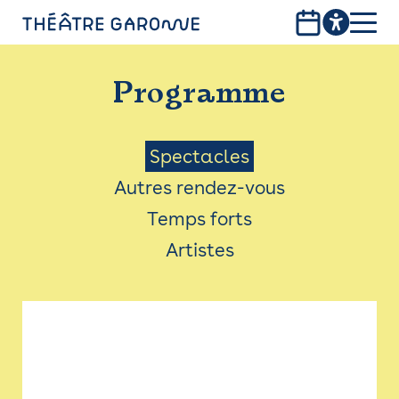
Aller
au
contenu
PROGRAMME
principal
Programme
INFOS PRATIQUES
AVEC LES PUBLICS
Menu
Spectacles
Autres rendez-vous
ACCESSIBILITÉ
Saison
Temps forts
LES PRODUCTIONS
Artistes
LE THÉÂTRE
Bistro
Billetterie