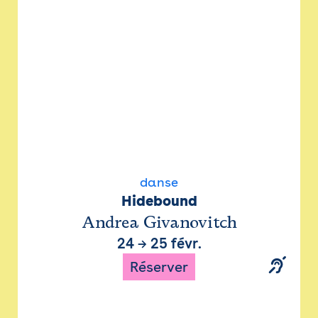
danse
Hidebound
Andrea Givanovitch
24
→
25 févr.
Réserver