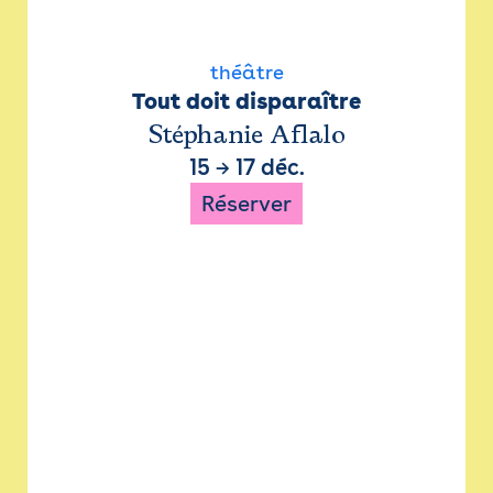
théâtre
Tout doit disparaître
Stéphanie Aflalo
15
→
17 déc.
Réserver