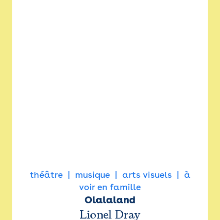
théâtre
musique
arts visuels
à
voir en famille
Olalaland
Lionel Dray