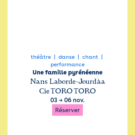
théâtre
danse
chant
performance
Une famille pyrénéenne
Nans Laborde-Jourdàa
Cie TORO TORO
03
→
06 nov.
Réserver