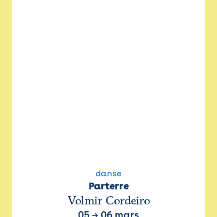
danse
Parterre
Volmir Cordeiro
05
→
06 mars