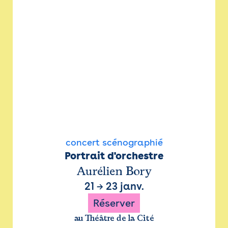
concert scénographié
Portrait d'orchestre
Aurélien Bory
21
→
23 janv.
Réserver
au Théâtre de la Cité