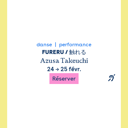
danse
performance
FURERU / 触れる
Azusa Takeuchi
24
→
25 févr.
Réserver