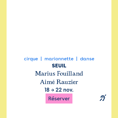
cirque
marionnette
danse
SEUIL
Marius Fouilland
Aimé Rauzier
18
→
22 nov.
Réserver