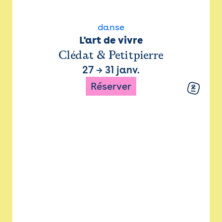
danse
L'art de vivre
Clédat & Petitpierre
27
→
31 janv.
Réserver