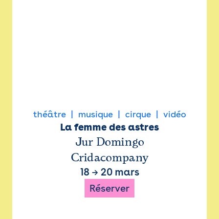
théâtre
musique
cirque
vidéo
La femme des astres
Jur Domingo
Cridacompany
18
→
20 mars
Réserver