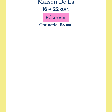
Maison De La
16
→
22 avr.
Réserver
Grainerie (Balma)