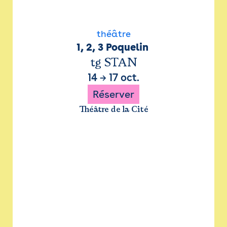
théâtre
1, 2, 3 Poquelin 
tg STAN
14
→
17 oct.
Réserver
Théâtre de la Cité