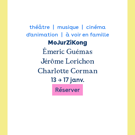
théâtre
musique
cinéma
d'animation
à voir en famille
MoJurZiKong
Émeric Guémas
Jérôme Lorichon
Charlotte Corman
13
→
17 janv.
Réserver