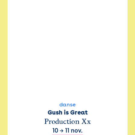
danse
Gush is Great
Production Xx
10
→
11 nov.