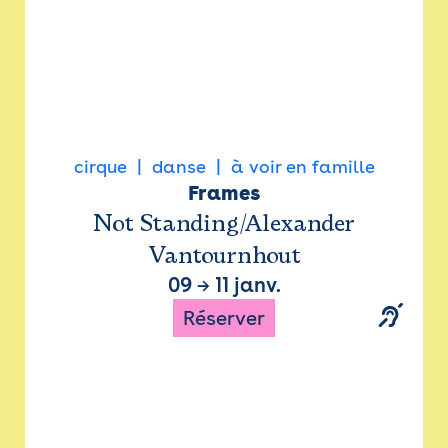
cirque
danse
à voir en famille
Frames
Not Standing/Alexander
Vantournhout
09
→
11 janv.
Réserver