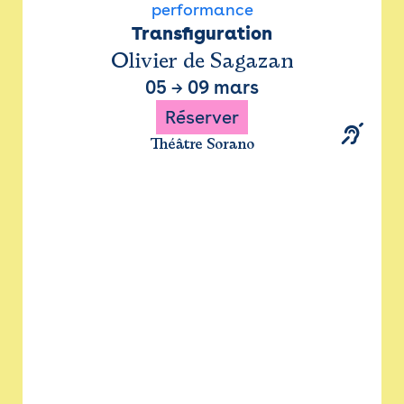
performance
Transfiguration
Olivier de Sagazan
05
→
09 mars
Réserver
Théâtre Sorano