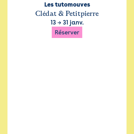
Les tutomouves
Clédat & Petitpierre
13
→
31 janv.
Réserver