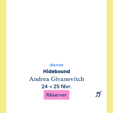
danse
Hidebound
Andrea Givanovitch
24
→
25 févr.
Réserver