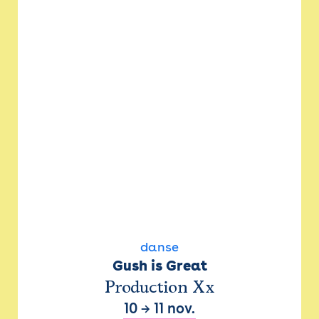
danse
Gush is Great
Production Xx
10
→
11 nov.