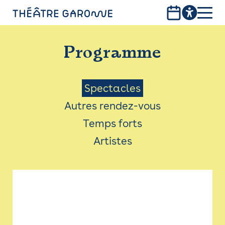
Aller
au
contenu
PROGRAMME
principal
Programme
INFOS PRATIQUES
AVEC LES PUBLICS
Menu
Spectacles
Autres rendez-vous
ACCESSIBILITÉ
Saison
Temps forts
LES PRODUCTIONS
Artistes
LE THÉÂTRE
Bistro
Billetterie