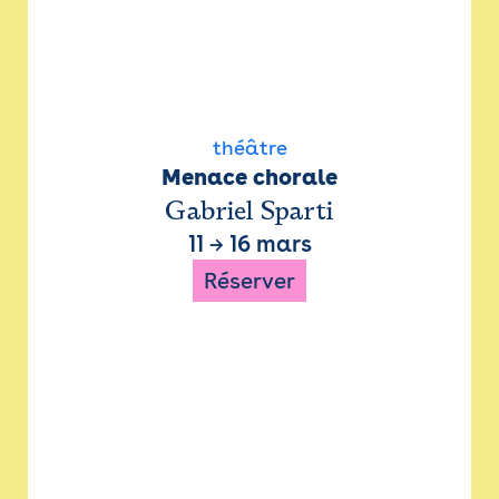
théâtre
Menace chorale
Gabriel Sparti
11
→
16 mars
Réserver