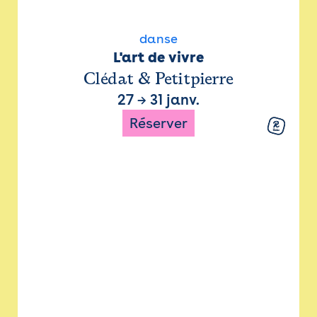
danse
L'art de vivre
Clédat & Petitpierre
27
→
31 janv.
Réserver