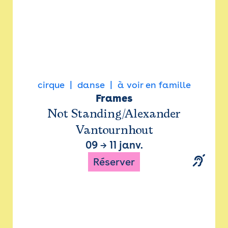
cirque
danse
à voir en famille
Frames
Not Standing/Alexander
Vantournhout
09
→
11 janv.
Réserver