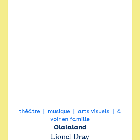
théâtre
musique
arts visuels
à
voir en famille
Olalaland
Lionel Dray