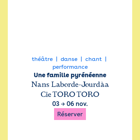
théâtre
danse
chant
performance
Une famille pyrénéenne
Nans Laborde-Jourdàa
Cie TORO TORO
03
→
06 nov.
Réserver