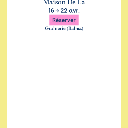
Maison De La
16
→
22 avr.
Réserver
Grainerie (Balma)