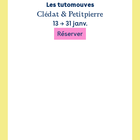
Les tutomouves
Clédat & Petitpierre
13
→
31 janv.
Réserver