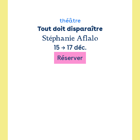
théâtre
Tout doit disparaître
Stéphanie Aflalo
15
→
17 déc.
Réserver