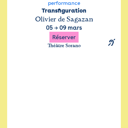
performance
Transfiguration
Olivier de Sagazan
05
→
09 mars
Réserver
Théâtre Sorano