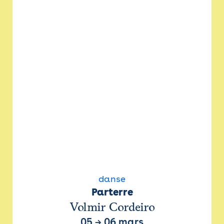
danse
Parterre
Volmir Cordeiro
05
→
06 mars