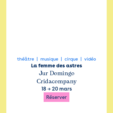
théâtre
musique
cirque
vidéo
La femme des astres
Jur Domingo
Cridacompany
18
→
20 mars
Réserver