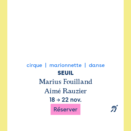
cirque
marionnette
danse
SEUIL
Marius Fouilland
Aimé Rauzier
18
→
22 nov.
Réserver