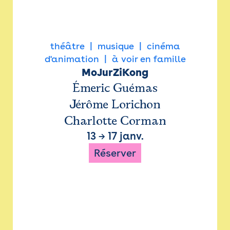
théâtre
musique
cinéma
d'animation
à voir en famille
MoJurZiKong
Émeric Guémas
Jérôme Lorichon
Charlotte Corman
13
→
17 janv.
Réserver