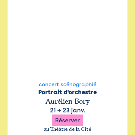
concert scénographié
Portrait d'orchestre
Aurélien Bory
21
→
23 janv.
Réserver
au Théâtre de la Cité