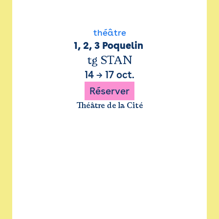
théâtre
1, 2, 3 Poquelin 
tg STAN
14
→
17 oct.
Réserver
Théâtre de la Cité