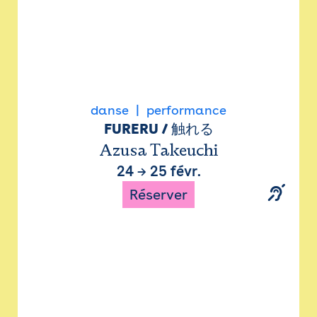
danse
performance
FURERU / 触れる
Azusa Takeuchi
24
→
25 févr.
Réserver