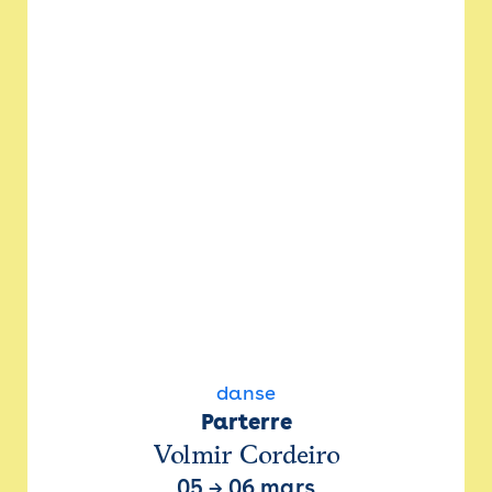
danse
Parterre
Volmir Cordeiro
05
→
06 mars