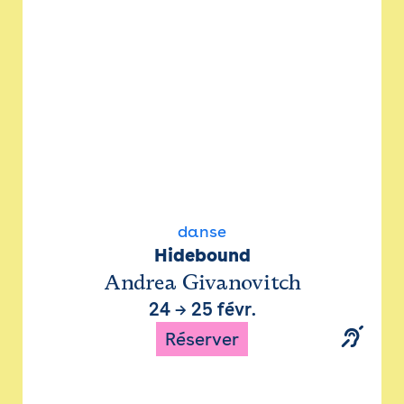
danse
Hidebound
Andrea Givanovitch
24
→
25 févr.
Réserver