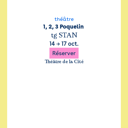
théâtre
1, 2, 3 Poquelin 
tg STAN
14
→
17 oct.
Réserver
Théâtre de la Cité