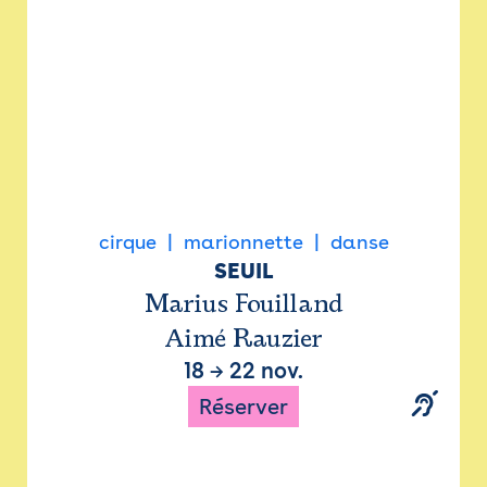
cirque
marionnette
danse
SEUIL
Marius Fouilland
Aimé Rauzier
18
→
22 nov.
Réserver