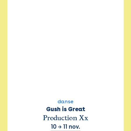
danse
Gush is Great
Production Xx
10
→
11 nov.