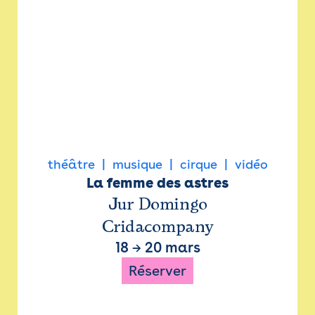
théâtre
musique
cirque
vidéo
La femme des astres
Jur Domingo
Cridacompany
18
→
20 mars
Réserver