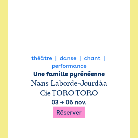
théâtre
danse
chant
performance
Une famille pyrénéenne
Nans Laborde-Jourdàa
Cie TORO TORO
03
→
06 nov.
Réserver