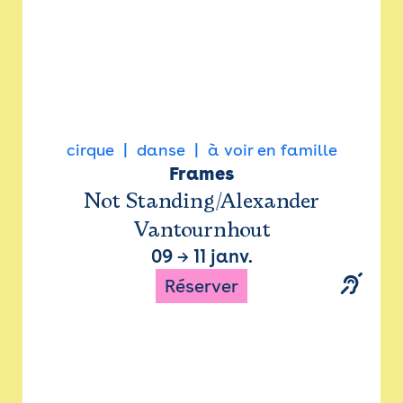
cirque
danse
à voir en famille
Frames
Not Standing/Alexander
Vantournhout
09
→
11 janv.
Réserver