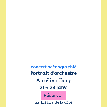
concert scénographié
Portrait d'orchestre
Aurélien Bory
21
→
23 janv.
Réserver
au Théâtre de la Cité