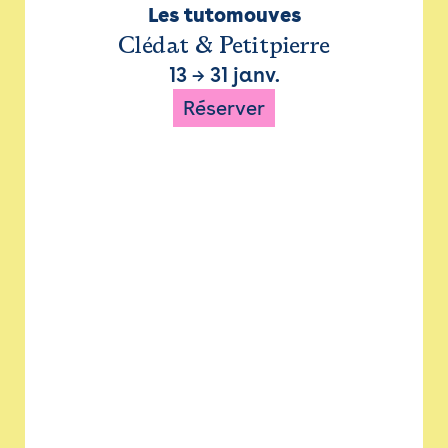
Les tutomouves
Clédat & Petitpierre
13
→
31 janv.
Réserver