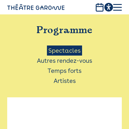
Aller
au
contenu
PROGRAMME
principal
Programme
INFOS PRATIQUES
AVEC LES PUBLICS
Menu
Spectacles
Autres rendez-vous
ACCESSIBILITÉ
Saison
Temps forts
LES PRODUCTIONS
Artistes
LE THÉÂTRE
Bistro
Billetterie