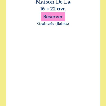
Maison De La
16
→
22 avr.
Réserver
Grainerie (Balma)