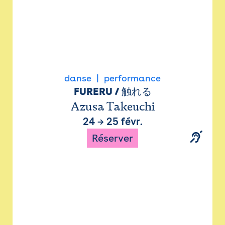
danse
performance
FURERU / 触れる
Azusa Takeuchi
24
→
25 févr.
Réserver