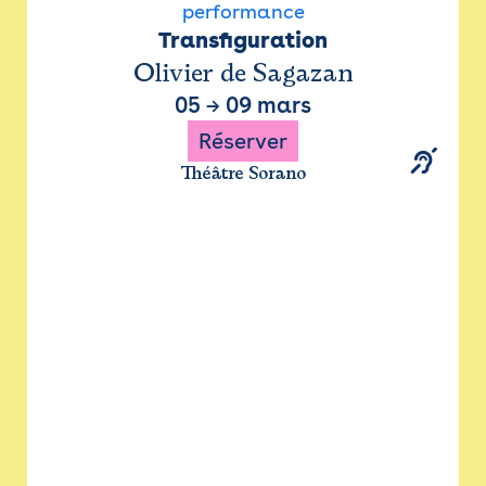
performance
Transfiguration
Olivier de Sagazan
05
→
09 mars
Réserver
Théâtre Sorano