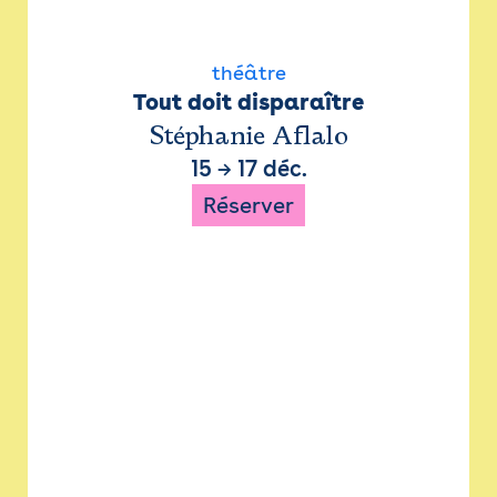
théâtre
Tout doit disparaître
Stéphanie Aflalo
15
→
17 déc.
Réserver