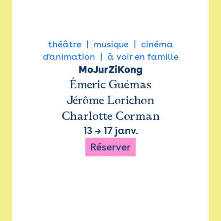
théâtre
musique
cinéma
d'animation
à voir en famille
MoJurZiKong
Émeric Guémas
Jérôme Lorichon
Charlotte Corman
13
→
17 janv.
Réserver