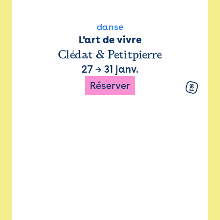
danse
L'art de vivre
Clédat & Petitpierre
27
→
31 janv.
Réserver