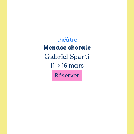
théâtre
Menace chorale
Gabriel Sparti
11
→
16 mars
Réserver