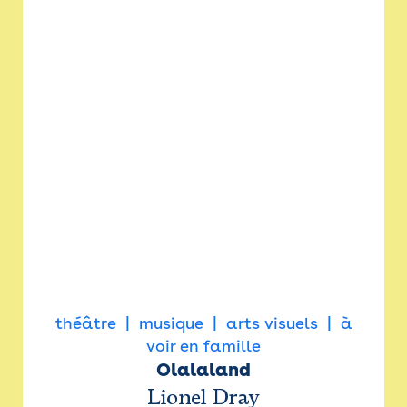
théâtre
musique
arts visuels
à
voir en famille
Olalaland
Lionel Dray