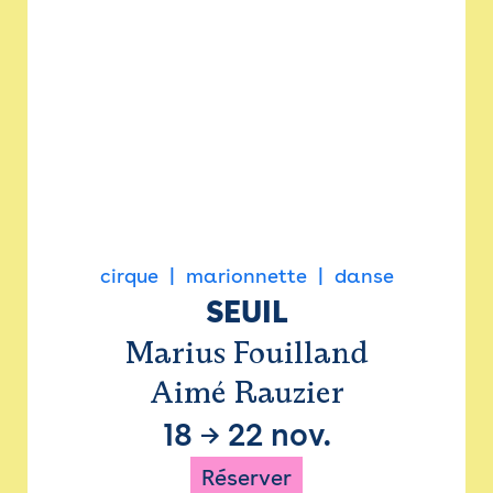
cirque
marionnette
danse
SEUIL
Marius Fouilland
Aimé Rauzier
18
→
22 nov.
Réserver