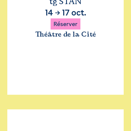
tg STAN
14
→
17 oct.
Réserver
Théâtre de la Cité