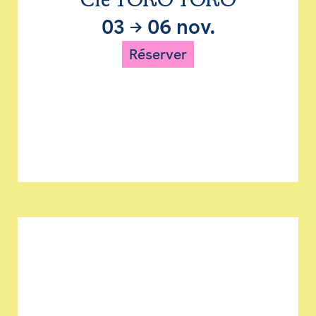
Cie TORO TORO
03
→
06 nov.
Réserver