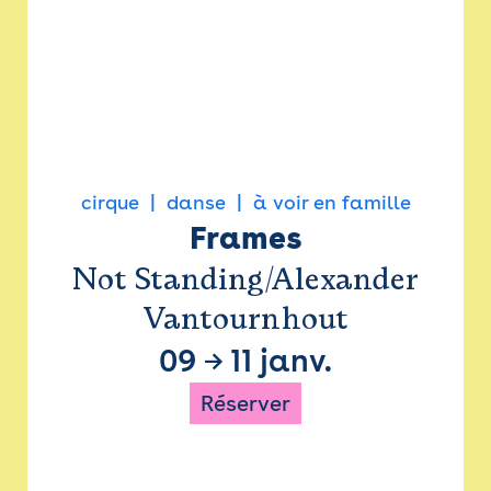
cirque
danse
à voir en famille
Frames
Not Standing/Alexander
Vantournhout
09
→
11 janv.
Réserver