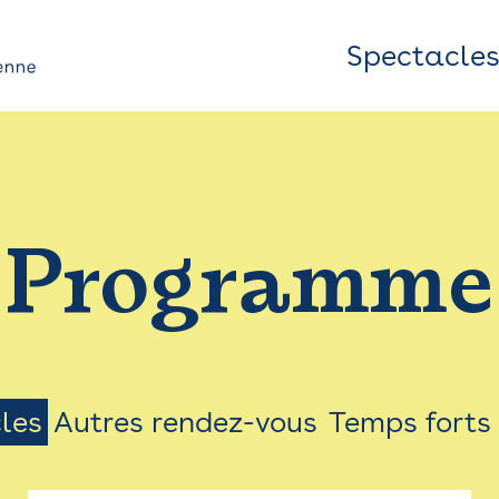
Spectacle
Top
Bar
/
Programme
Menu
les
Autres rendez-vous
Temps forts
on