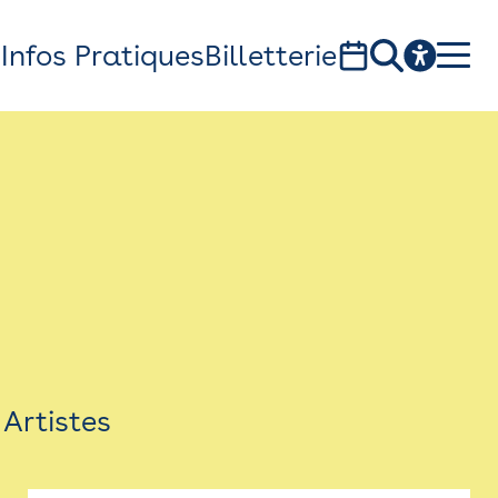
s
Infos Pratiques
Billetterie
Bistro
Billetterie
Newsletter
Espace presse
Artistes
théâtre Garonne, scène européenne
1, av. du Chateau d'eau - 31300 Toulouse