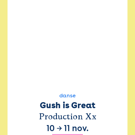
danse
Gush is Great
Production Xx
10
→
11 nov.