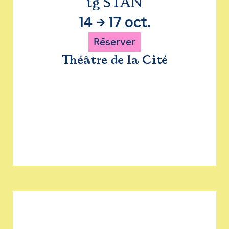
tg STAN
14
→
17 oct.
Réserver
Théâtre de la Cité