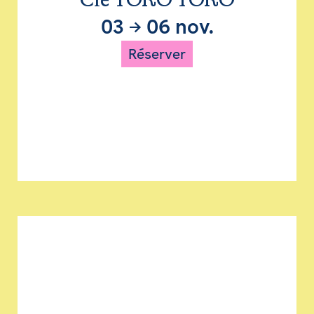
Cie TORO TORO
03
→
06 nov.
Réserver