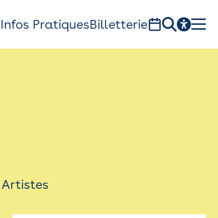
s
Infos Pratiques
Billetterie
Bistro
Billetterie
Newsletter
Espace presse
Artistes
théâtre Garonne, scène européenne
1, av. du Chateau d'eau - 31300 Toulouse