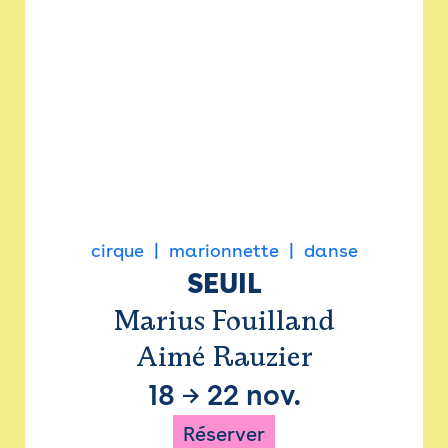
cirque
marionnette
danse
SEUIL
Marius Fouilland
Aimé Rauzier
18
→
22 nov.
Réserver