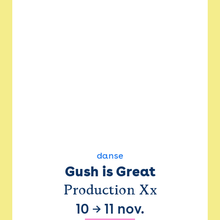
danse
Gush is Great
Production Xx
10
→
11 nov.