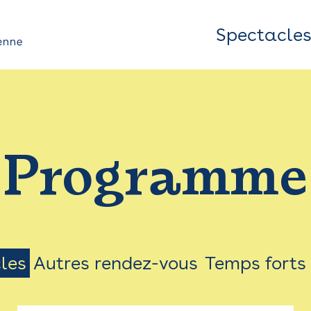
Spectacle
Top
Bar
/
Programme
Menu
les
Autres rendez-vous
Temps forts
on