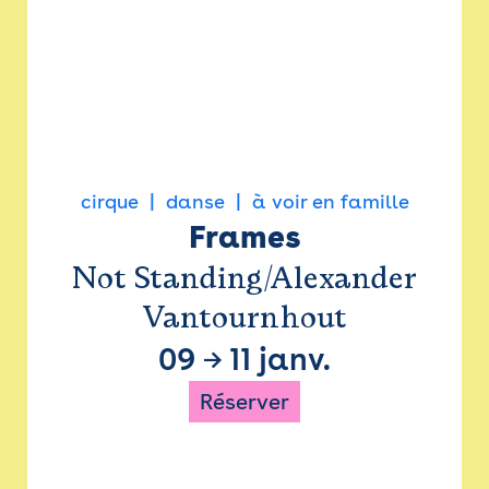
cirque
danse
à voir en famille
Frames
Not Standing/Alexander
Vantournhout
09
→
11 janv.
Réserver