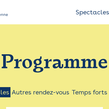
Spectacle
Top
Bar
/
Programme
Menu
les
Autres rendez-vous
Temps forts
on