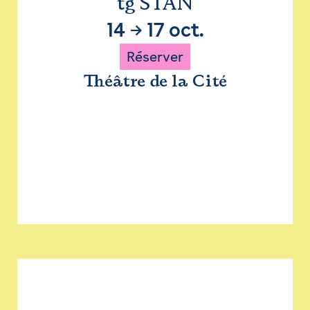
tg STAN
14
→
17 oct.
Réserver
Théâtre de la Cité