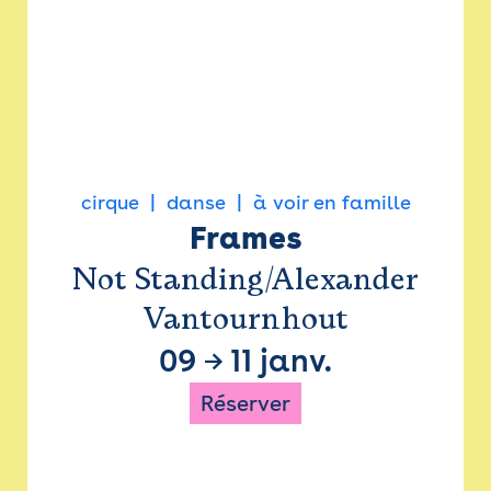
cirque
danse
à voir en famille
Frames
Not Standing/Alexander
Vantournhout
09
→
11 janv.
Réserver