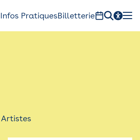
s
Infos Pratiques
Billetterie
Bistro
Billetterie
Newsletter
Espace presse
Artistes
théâtre Garonne, scène européenne
1, av. du Chateau d'eau - 31300 Toulouse