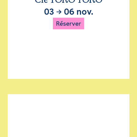
Cie TORO TORO
03
→
06 nov.
Réserver