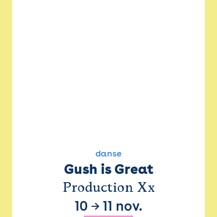
danse
Gush is Great
Production Xx
10
→
11 nov.