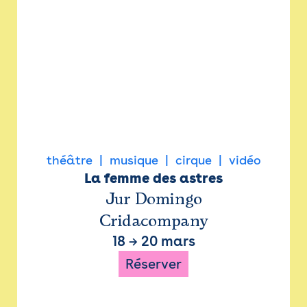
théâtre
musique
cirque
vidéo
La femme des astres
Jur Domingo
Cridacompany
18
→
20 mars
Réserver