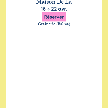
Maison De La
16
→
22 avr.
Réserver
Grainerie (Balma)