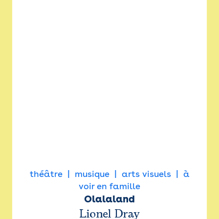
théâtre
musique
arts visuels
à
voir en famille
Olalaland
Lionel Dray