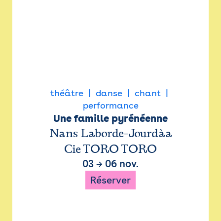
théâtre
danse
chant
performance
Une famille pyrénéenne
Nans Laborde-Jourdàa
Cie TORO TORO
03
→
06 nov.
Réserver