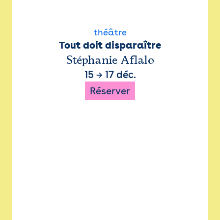
théâtre
Tout doit disparaître
Stéphanie Aflalo
15
→
17 déc.
Réserver