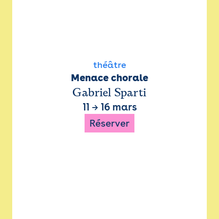
théâtre
Menace chorale
Gabriel Sparti
11
→
16 mars
Réserver