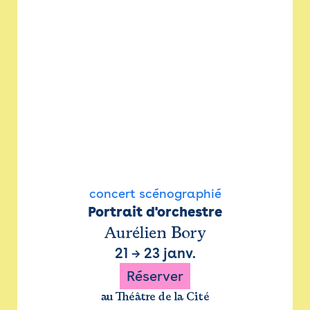
concert scénographié
Portrait d'orchestre
Aurélien Bory
21
→
23 janv.
Réserver
au Théâtre de la Cité