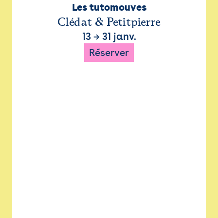
Les tutomouves
Clédat & Petitpierre
13
→
31 janv.
Réserver