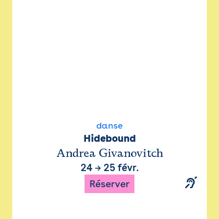
danse
Hidebound
Andrea Givanovitch
24
→
25 févr.
Réserver