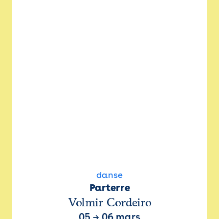
danse
Parterre
Volmir Cordeiro
05
→
06 mars