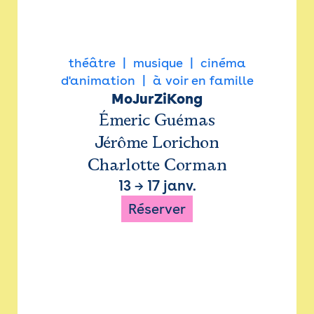
théâtre
musique
cinéma
d'animation
à voir en famille
MoJurZiKong
Émeric Guémas
Jérôme Lorichon
Charlotte Corman
13
→
17 janv.
Réserver