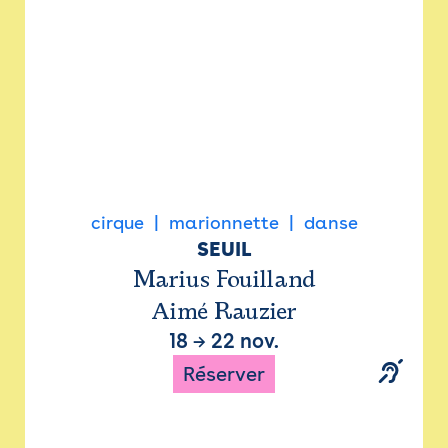
cirque
marionnette
danse
SEUIL
Marius Fouilland
Aimé Rauzier
18
→
22 nov.
Réserver