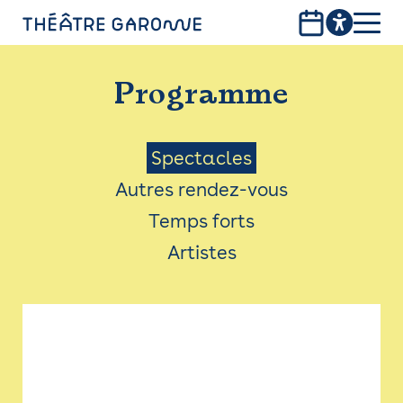
Aller
au
contenu
PROGRAMME
principal
Programme
INFOS PRATIQUES
AVEC LES PUBLICS
Menu
Spectacles
Autres rendez-vous
ACCESSIBILITÉ
Saison
Temps forts
LES PRODUCTIONS
Artistes
LE THÉÂTRE
Bistro
Billetterie