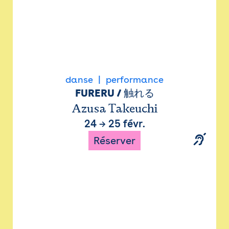
danse
performance
FURERU / 触れる
Azusa Takeuchi
24
→
25 févr.
Réserver