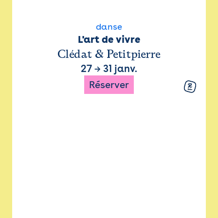
danse
L'art de vivre
Clédat & Petitpierre
27
→
31 janv.
Réserver