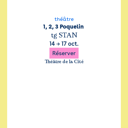
théâtre
1, 2, 3 Poquelin 
tg STAN
14
→
17 oct.
Réserver
Théâtre de la Cité