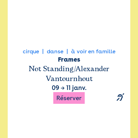
cirque
danse
à voir en famille
Frames
Not Standing/Alexander
Vantournhout
09
→
11 janv.
Réserver