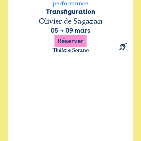
performance
Transfiguration
Olivier de Sagazan
05
→
09 mars
Réserver
Théâtre Sorano