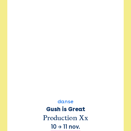
danse
Gush is Great
Production Xx
10
→
11 nov.