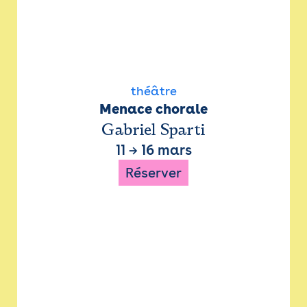
théâtre
Menace chorale
Gabriel Sparti
11
→
16 mars
Réserver