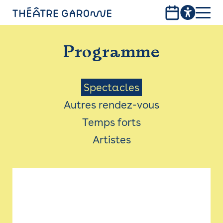
Aller
au
contenu
PROGRAMME
principal
Programme
INFOS PRATIQUES
AVEC LES PUBLICS
Menu
Spectacles
Autres rendez-vous
ACCESSIBILITÉ
Saison
Temps forts
LES PRODUCTIONS
Artistes
LE THÉÂTRE
Bistro
Billetterie