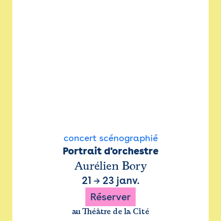
concert scénographié
Portrait d'orchestre
Aurélien Bory
21
→
23 janv.
Réserver
au Théâtre de la Cité