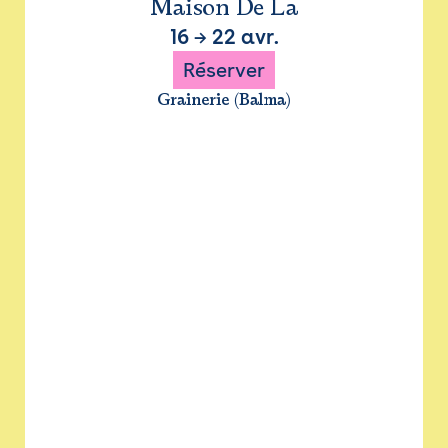
Maison De La
16
→
22 avr.
Réserver
Grainerie (Balma)