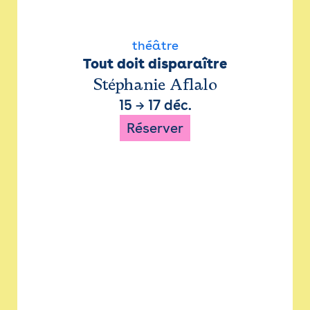
théâtre
Tout doit disparaître
Stéphanie Aflalo
15
→
17 déc.
Réserver