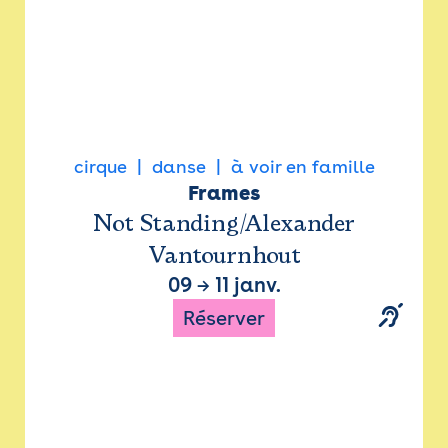
cirque
danse
à voir en famille
Frames
Not Standing/Alexander
Vantournhout
09
→
11 janv.
Réserver