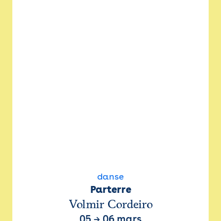
danse
Parterre
Volmir Cordeiro
05
→
06 mars