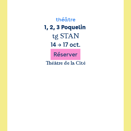
théâtre
1, 2, 3 Poquelin 
tg STAN
14
→
17 oct.
Réserver
Théâtre de la Cité