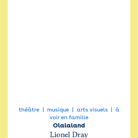
théâtre
musique
arts visuels
à
voir en famille
Olalaland
Lionel Dray