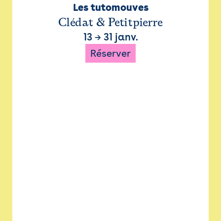
Les tutomouves
Clédat & Petitpierre
13
→
31 janv.
Réserver