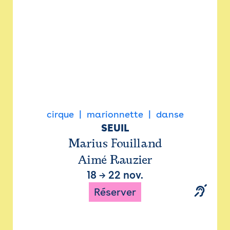
cirque
marionnette
danse
SEUIL
Marius Fouilland
Aimé Rauzier
18
→
22 nov.
Réserver