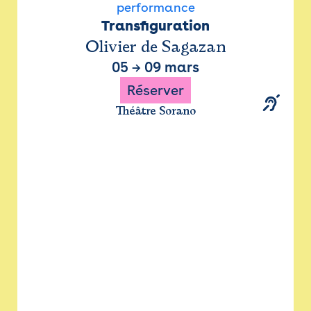
performance
Transfiguration
Olivier de Sagazan
05
→
09 mars
Réserver
Théâtre Sorano