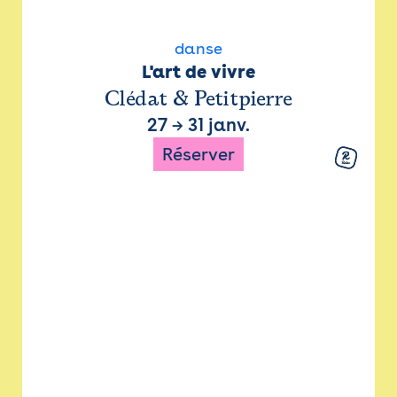
danse
L'art de vivre
Clédat & Petitpierre
27
→
31 janv.
Réserver