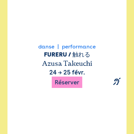
danse
performance
FURERU / 触れる
Azusa Takeuchi
24
→
25 févr.
Réserver