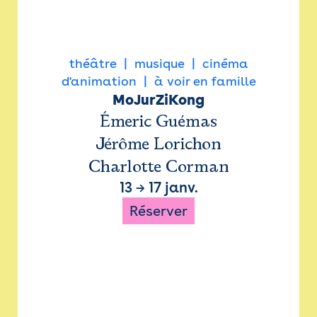
théâtre
musique
cinéma
d'animation
à voir en famille
MoJurZiKong
Émeric Guémas
Jérôme Lorichon
Charlotte Corman
13
→
17 janv.
Réserver