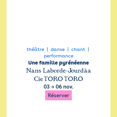
théâtre
danse
chant
performance
Une famille pyrénéenne
Nans Laborde-Jourdàa
Cie TORO TORO
03
→
06 nov.
Réserver