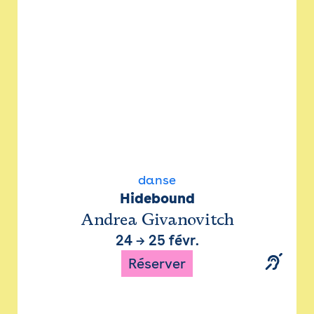
danse
Hidebound
Andrea Givanovitch
24
→
25 févr.
Réserver