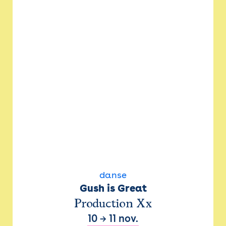
danse
Gush is Great
Production Xx
10
→
11 nov.