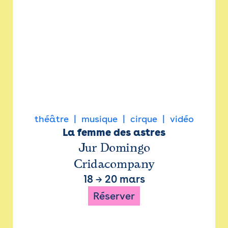
théâtre
musique
cirque
vidéo
La femme des astres
Jur Domingo
Cridacompany
18
→
20 mars
Réserver