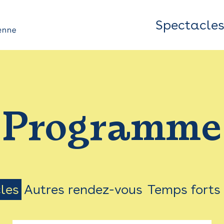
Spectacle
Top
Bar
/
Programme
Menu
les
Autres rendez-vous
Temps forts
on