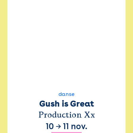
danse
Gush is Great
Production Xx
10
→
11 nov.