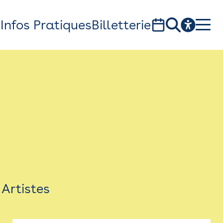
s
Infos Pratiques
Billetterie
Bistro
Billetterie
Newsletter
Espace presse
Artistes
théâtre Garonne, scène européenne
1, av. du Chateau d'eau - 31300 Toulouse