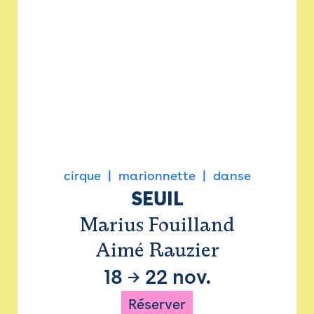
cirque
marionnette
danse
SEUIL
Marius Fouilland
Aimé Rauzier
18
→
22 nov.
Réserver