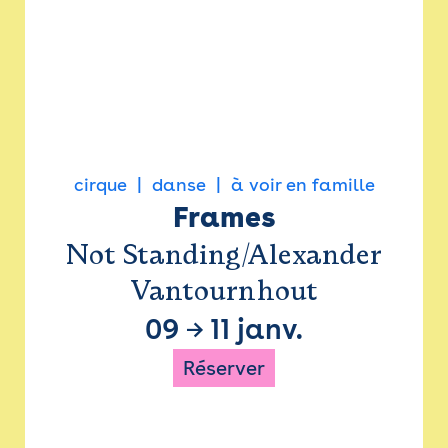
cirque
danse
à voir en famille
Frames
Not Standing/Alexander
Vantournhout
09
→
11 janv.
Réserver