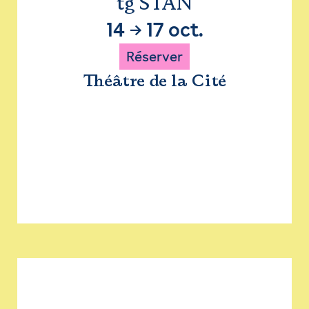
tg STAN
14
→
17 oct.
Réserver
Théâtre de la Cité