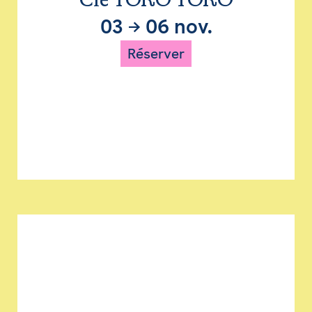
Cie TORO TORO
03
→
06 nov.
Réserver