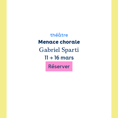
théâtre
Menace chorale
Gabriel Sparti
11
→
16 mars
Réserver