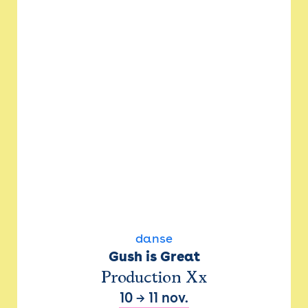
danse
Gush is Great
Production Xx
10
→
11 nov.