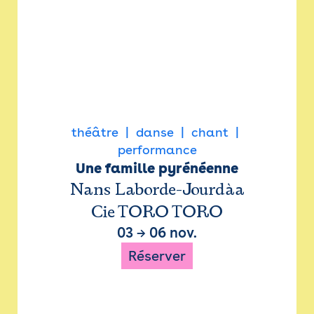
théâtre
danse
chant
performance
Une famille pyrénéenne
Nans Laborde-Jourdàa
Cie TORO TORO
03
→
06 nov.
Réserver