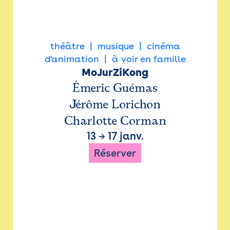
théâtre
musique
cinéma
d'animation
à voir en famille
MoJurZiKong
Émeric Guémas
Jérôme Lorichon
Charlotte Corman
13
→
17 janv.
Réserver