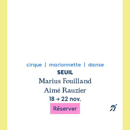
cirque
marionnette
danse
SEUIL
Marius Fouilland
Aimé Rauzier
18
→
22 nov.
Réserver