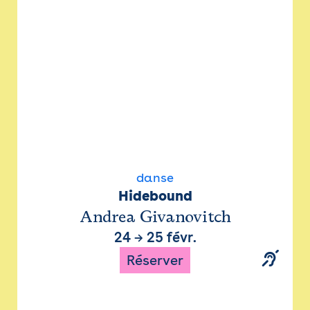
danse
Hidebound
Andrea Givanovitch
24
→
25 févr.
Réserver