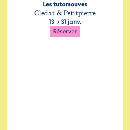
Les tutomouves
Clédat & Petitpierre
13
→
31 janv.
Réserver