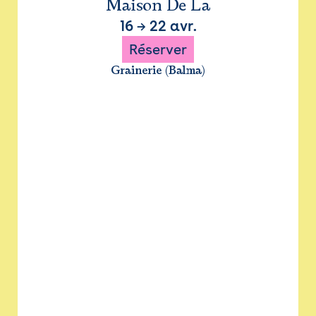
Maison De La
16
→
22 avr.
Réserver
Grainerie (Balma)