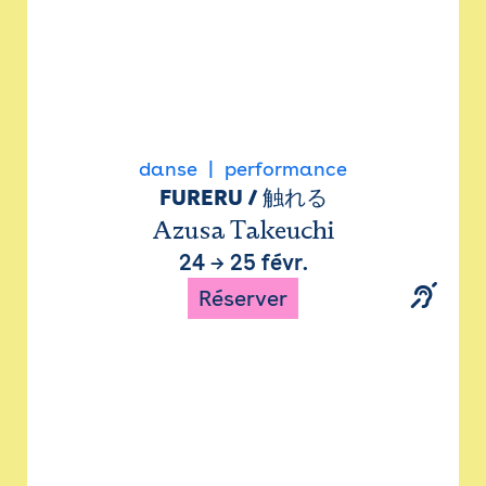
danse
performance
FURERU / 触れる
Azusa Takeuchi
24
→
25 févr.
Réserver