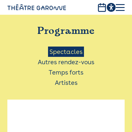
Aller
au
contenu
PROGRAMME
principal
Programme
INFOS PRATIQUES
AVEC LES PUBLICS
Menu
Spectacles
Autres rendez-vous
ACCESSIBILITÉ
Saison
Temps forts
LES PRODUCTIONS
Artistes
LE THÉÂTRE
Bistro
Billetterie