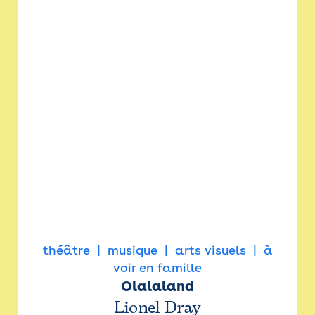
théâtre
musique
arts visuels
à
voir en famille
Olalaland
Lionel Dray