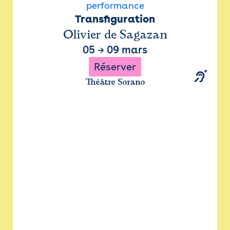
performance
Transfiguration
Olivier de Sagazan
05
→
09 mars
Réserver
Théâtre Sorano