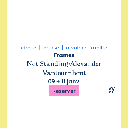
cirque
danse
à voir en famille
Frames
Not Standing/Alexander
Vantournhout
09
→
11 janv.
Réserver