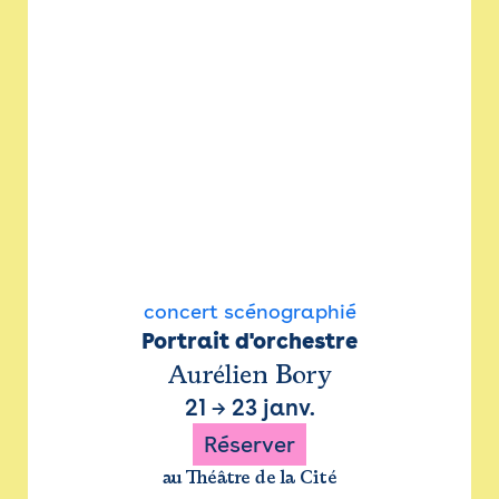
concert scénographié
Portrait d'orchestre
Aurélien Bory
21
→
23 janv.
Réserver
au Théâtre de la Cité