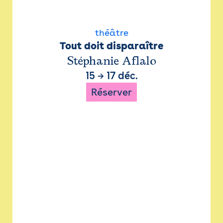
théâtre
Tout doit disparaître
Stéphanie Aflalo
15
→
17 déc.
Réserver