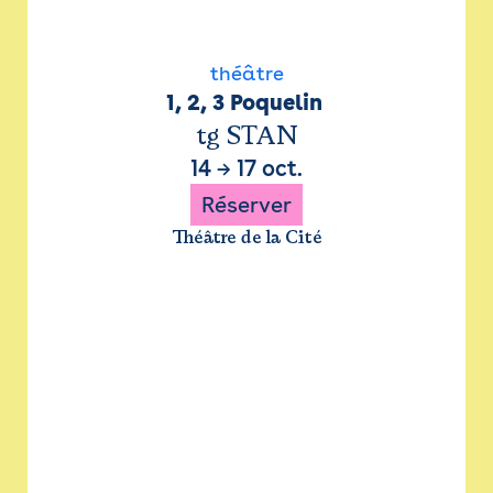
théâtre
1, 2, 3 Poquelin 
tg STAN
14
→
17 oct.
Réserver
Théâtre de la Cité