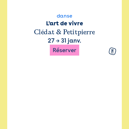
danse
L'art de vivre
Clédat & Petitpierre
27
→
31 janv.
Réserver