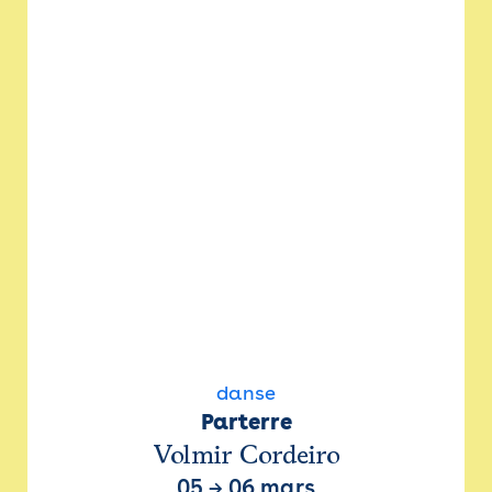
danse
Parterre
Volmir Cordeiro
05
→
06 mars