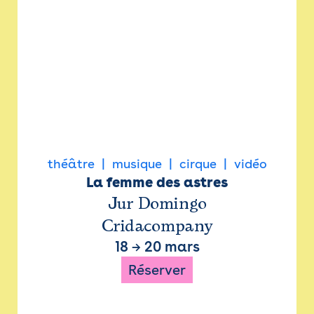
théâtre
musique
cirque
vidéo
La femme des astres
Jur Domingo
Cridacompany
18
→
20 mars
Réserver