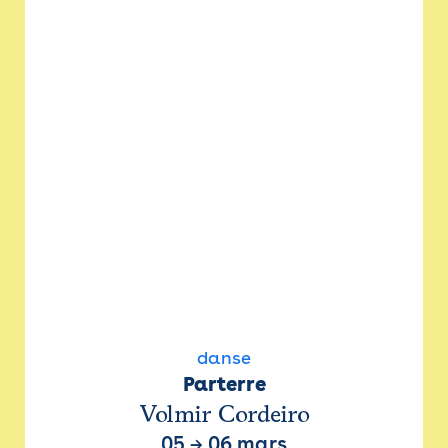
danse
Parterre
Volmir Cordeiro
05
→
06 mars