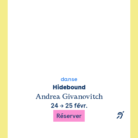
danse
Hidebound
Andrea Givanovitch
24
→
25 févr.
Réserver