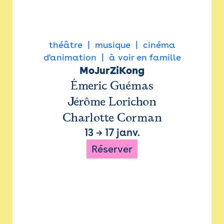
théâtre
musique
cinéma
d'animation
à voir en famille
MoJurZiKong
Émeric Guémas
Jérôme Lorichon
Charlotte Corman
13
→
17 janv.
Réserver