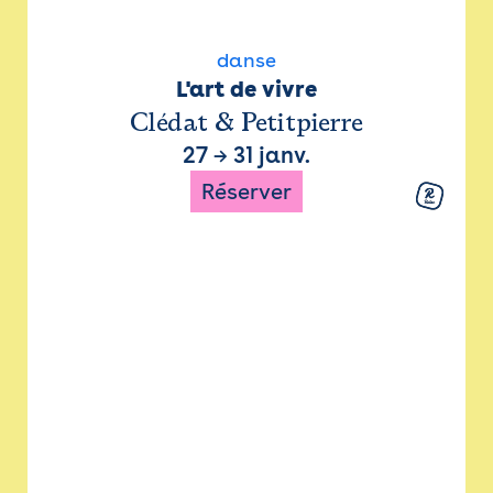
danse
L'art de vivre
Clédat & Petitpierre
27
→
31 janv.
Réserver