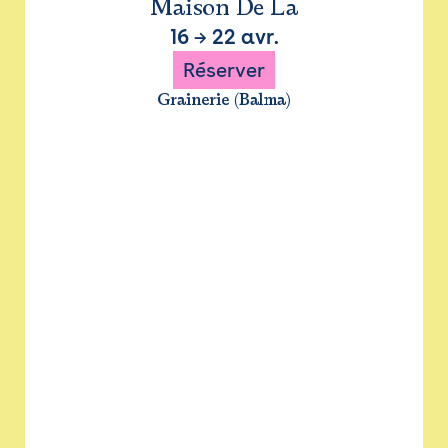
Maison De La
16
→
22 avr.
Réserver
Grainerie (Balma)