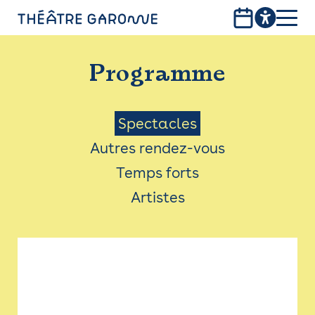
Aller
au
contenu
PROGRAMME
principal
Programme
INFOS PRATIQUES
AVEC LES PUBLICS
Menu
Spectacles
Autres rendez-vous
ACCESSIBILITÉ
Saison
Temps forts
LES PRODUCTIONS
Artistes
LE THÉÂTRE
Bistro
Billetterie