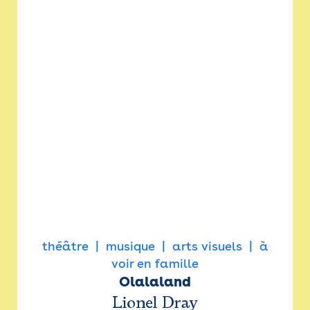
théâtre
musique
arts visuels
à
voir en famille
Olalaland
Lionel Dray