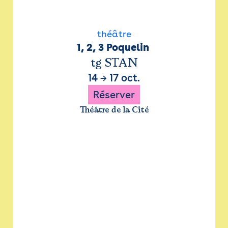
théâtre
1, 2, 3 Poquelin 
tg STAN
14
→
17 oct.
Réserver
Théâtre de la Cité