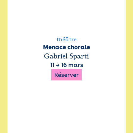
théâtre
Menace chorale
Gabriel Sparti
11
→
16 mars
Réserver