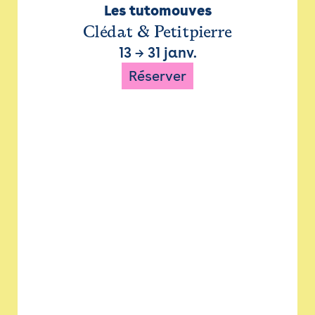
Les tutomouves
Clédat & Petitpierre
13
→
31 janv.
Réserver