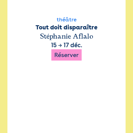
théâtre
Tout doit disparaître
Stéphanie Aflalo
15
→
17 déc.
Réserver