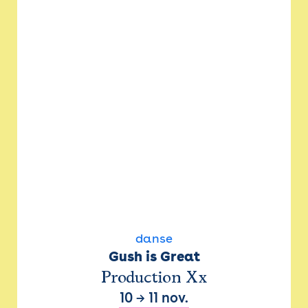
danse
Gush is Great
Production Xx
10
→
11 nov.