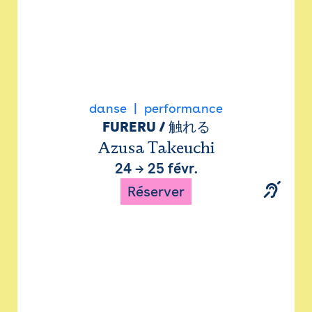
danse
performance
FURERU / 触れる
Azusa Takeuchi
24
→
25 févr.
Réserver