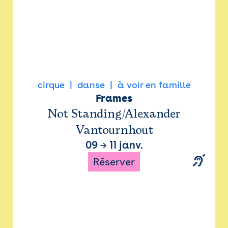
cirque
danse
à voir en famille
Frames
Not Standing/Alexander
Vantournhout
09
→
11 janv.
Réserver