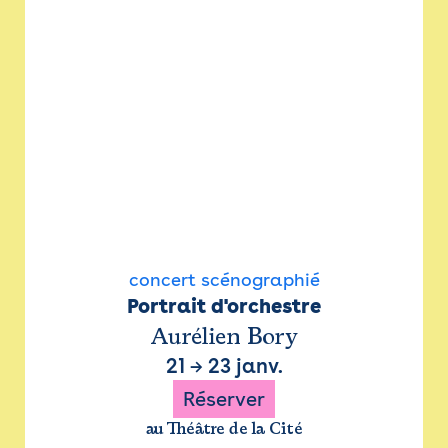
concert scénographié
Portrait d'orchestre
Aurélien Bory
21
→
23 janv.
Réserver
au Théâtre de la Cité