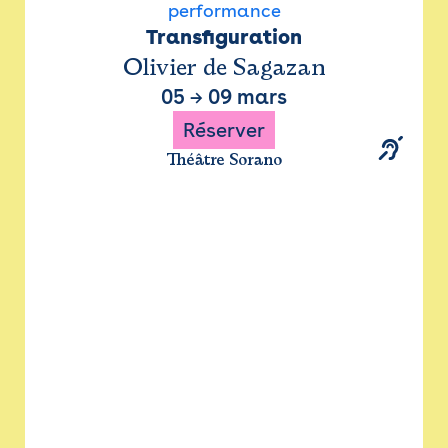
performance
Transfiguration
Olivier de Sagazan
05
→
09 mars
Réserver
Théâtre Sorano