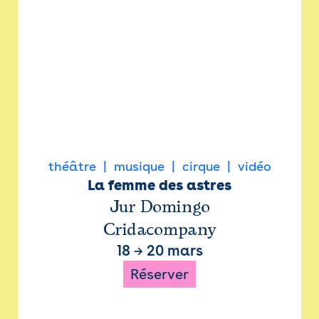
théâtre
musique
cirque
vidéo
La femme des astres
Jur Domingo
Cridacompany
18
→
20 mars
Réserver