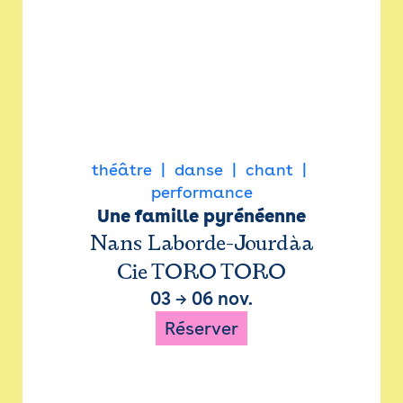
théâtre
danse
chant
performance
Une famille pyrénéenne
Nans Laborde-Jourdàa
Cie TORO TORO
03
→
06 nov.
Réserver