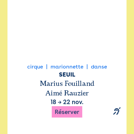
cirque
marionnette
danse
SEUIL
Marius Fouilland
Aimé Rauzier
18
→
22 nov.
Réserver